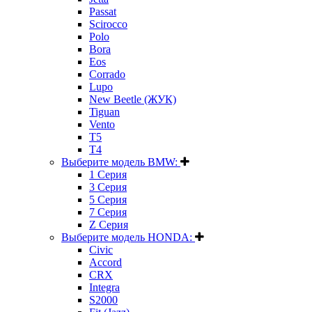
Passat
Scirocco
Polo
Bora
Eos
Corrado
Lupo
New Beetle (ЖУК)
Tiguan
Vento
T5
T4
Выберите модель BMW:
1 Серия
3 Серия
5 Серия
7 Серия
Z Серия
Выберите модель HONDA:
Civic
Accord
CRX
Integra
S2000