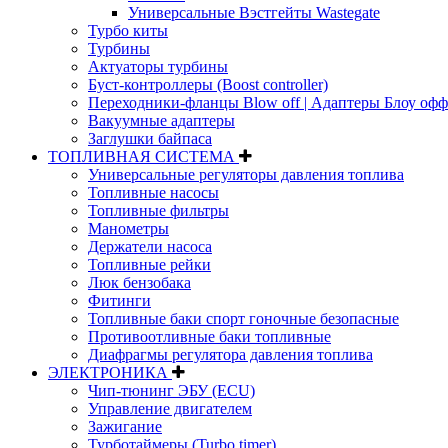
Универсальные Вэстгейты Wastegate
Турбо киты
Турбины
Актуаторы турбины
Буст-контроллеры (Boost controller)
Переходники-фланцы Blow off | Адаптеры Блоу офф
Вакуумные адаптеры
Заглушки байпаса
ТОПЛИВНАЯ СИСТЕМА
Универсальные регуляторы давления топлива
Топливные насосы
Топливные фильтры
Манометры
Держатели насоса
Топливные рейки
Люк бензобака
Фитинги
Топливные баки спорт гоночные безопасные
Противоотливные баки топливные
Диафрагмы регулятора давления топлива
ЭЛЕКТРОНИКА
Чип-тюнинг ЭБУ (ECU)
Управление двигателем
Зажигание
Турботаймеры (Turbo timer)