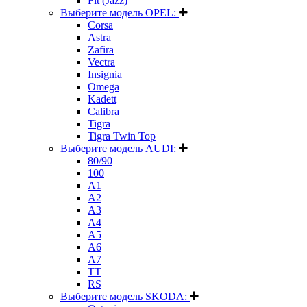
Fit (Jazz)
Выберите модель OPEL:
Corsa
Astra
Zafira
Vectra
Insignia
Omega
Kadett
Calibra
Tigra
Tigra Twin Top
Выберите модель AUDI:
80/90
100
A1
A2
A3
A4
A5
A6
A7
TT
RS
Выберите модель SKODA: