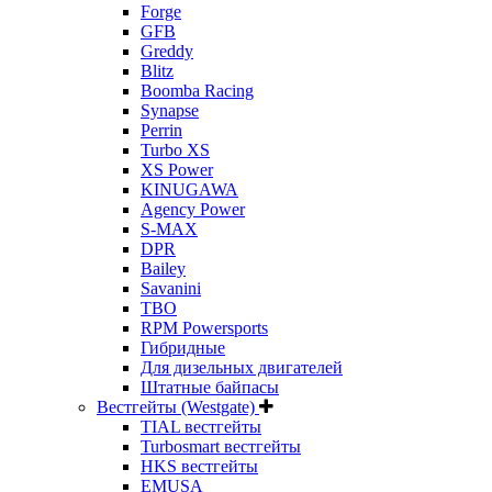
Forge
GFB
Greddy
Blitz
Boomba Racing
Synapse
Perrin
Turbo XS
XS Power
KINUGAWA
Agency Power
S-MAX
DPR
Bailey
Savanini
TBO
RPM Powersports
Гибридные
Для дизельных двигателей
Штатные байпасы
Вестгейты (Westgate)
TIAL вестгейты
Turbosmart вестгейты
HKS вестгейты
EMUSA