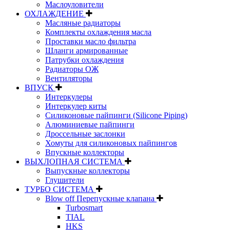
Маслоуловители
ОХЛАЖДЕНИЕ
Масляные радиаторы
Комплекты охлаждения масла
Проставки масло фильтра
Шланги армированные
Патрубки охлаждения
Радиаторы ОЖ
Вентиляторы
ВПУСК
Интеркулеры
Интеркулер киты
Силиконовые пайпинги (Silicone Piping)
Алюминиевые пайпинги
Дроссельные заслонки
Хомуты для силиконовых пайпингов
Впускные коллекторы
ВЫХЛОПНАЯ СИСТЕМА
Выпускные коллекторы
Глушители
ТУРБО СИСТЕМА
Blow off Перепускные клапана
Turbosmart
TIAL
HKS