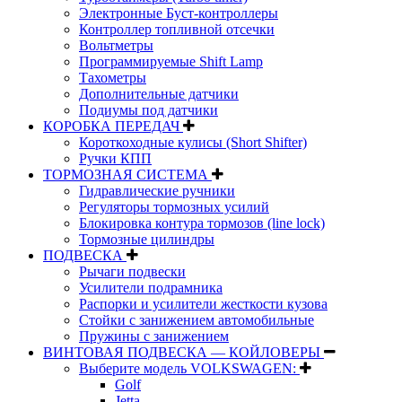
Электронные Буст-контроллеры
Контроллер топливной отсечки
Вольтметры
Программируемые Shift Lamp
Тахометры
Дополнительные датчики
Подиумы под датчики
КОРОБКА ПЕРЕДАЧ
Короткоходные кулисы (Short Shifter)
Ручки КПП
ТОРМОЗНАЯ СИСТЕМА
Гидравлические ручники
Регуляторы тормозных усилий
Блокировка контура тормозов (line lock)
Тормозные цилиндры
ПОДВЕСКА
Рычаги подвески
Усилители подрамника
Распорки и усилители жесткости кузова
Стойки с занижением автомобильные
Пружины с занижением
ВИНТОВАЯ ПОДВЕСКА — КОЙЛОВЕРЫ
Выберите модель VOLKSWAGEN:
Golf
Jetta