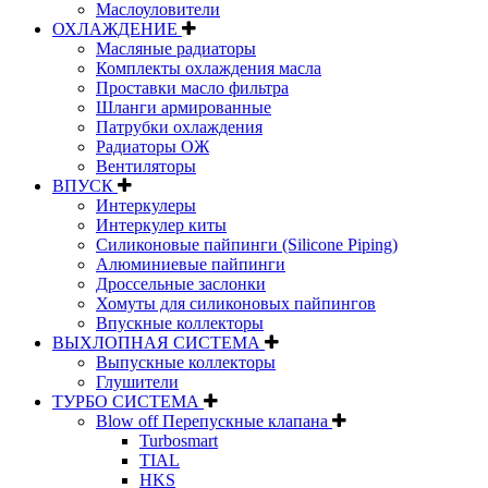
Маслоуловители
ОХЛАЖДЕНИЕ
Масляные радиаторы
Комплекты охлаждения масла
Проставки масло фильтра
Шланги армированные
Патрубки охлаждения
Радиаторы ОЖ
Вентиляторы
ВПУСК
Интеркулеры
Интеркулер киты
Силиконовые пайпинги (Silicone Piping)
Алюминиевые пайпинги
Дроссельные заслонки
Хомуты для силиконовых пайпингов
Впускные коллекторы
ВЫХЛОПНАЯ СИСТЕМА
Выпускные коллекторы
Глушители
ТУРБО СИСТЕМА
Blow off Перепускные клапана
Turbosmart
TIAL
HKS