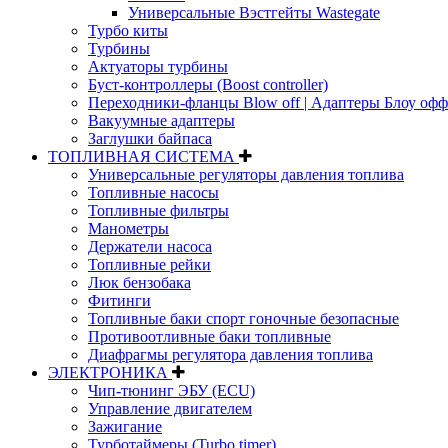
Универсальные Вэстгейты Wastegate
Турбо киты
Турбины
Актуаторы турбины
Буст-контроллеры (Boost controller)
Переходники-фланцы Blow off | Адаптеры Блоу офф
Вакуумные адаптеры
Заглушки байпаса
ТОПЛИВНАЯ СИСТЕМА
Универсальные регуляторы давления топлива
Топливные насосы
Топливные фильтры
Манометры
Держатели насоса
Топливные рейки
Люк бензобака
Фитинги
Топливные баки спорт гоночные безопасные
Противоотливные баки топливные
Диафрагмы регулятора давления топлива
ЭЛЕКТРОНИКА
Чип-тюнинг ЭБУ (ECU)
Управление двигателем
Зажигание
Турботаймеры (Turbo timer)