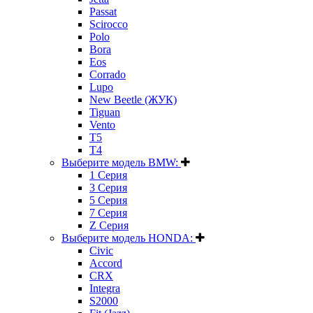
Passat
Scirocco
Polo
Bora
Eos
Corrado
Lupo
New Beetle (ЖУК)
Tiguan
Vento
T5
T4
Выберите модель BMW:
1 Серия
3 Серия
5 Серия
7 Серия
Z Серия
Выберите модель HONDA:
Civic
Accord
CRX
Integra
S2000