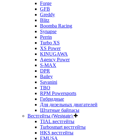
Forge
GFB
Greddy
Blitz
Boomba Racing
Synapse
Perrin
Turbo XS
XS Power
KINUGAWA
Agency Power
S-MAX
DPR
Bailey
Savanini
TBO
RPM Powersports
Гибридные
Для дизельных двигателей
Штатные байпасы
Вестгейты (Westgate)
TIAL вестгейты
Turbosmart вестгейты
HKS вестгейты
EMUSA