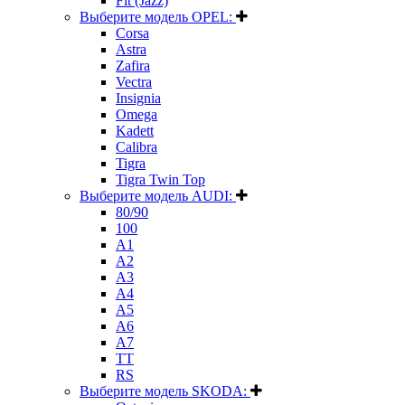
Fit (Jazz)
Выберите модель OPEL:
Corsa
Astra
Zafira
Vectra
Insignia
Omega
Kadett
Calibra
Tigra
Tigra Twin Top
Выберите модель AUDI:
80/90
100
A1
A2
A3
A4
A5
A6
A7
TT
RS
Выберите модель SKODA: