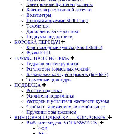
Электронные Буст-контроллеры
Контроллер топливной отсечки
Вольтметры
Программируемые Shift Lamp
Тахометры
Дополнительные датчики
Подиумы под датчики
КОРОБКА ПЕРЕДАЧ
Короткоходные кулисы (Short Shifter)
Ручки КПП
ТОРМОЗНАЯ СИСТЕМА
Гидравлические ручники
Регуляторы тормозных усилий
Блокировка контура тормозов (line lock)
Тормозные цилиндры
ПОДВЕСКА
Рычаги подвески
Усилители подрамника
Распорки и усилители жесткости кузова
Стойки с занижением автомобильные
Пружины с занижением
ВИНТОВАЯ ПОДВЕСКА — КОЙЛОВЕРЫ
Выберите модель VOLKSWAGEN:
Golf
Jetta