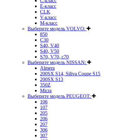
C-класс
E-класс
CLK
V-класс
M-класс
Выберите модель VOLVO:
850
C30
S40, V40
S40, V50
S70, V70, c70
Выберите модель NISSAN:
Almera
200SX S14, Siliva Coupe S15
200SX S13
350Z
Micra
Выберите модель PEUGEOT:
106
107
205
206
207
306
307