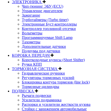
ЭЛЕКТРОНИКА
Чип-тюнинг ЭБУ (ECU)
Управление двигателем
Зажигание
Турботаймеры (Turbo timer)
Электронные Буст-контроллеры
Контроллер топливной отсечки
Вольтметры
Программируемые Shift Lamp
Тахометры
Дополнительные датчики
Подиумы под датчики
КОРОБКА ПЕРЕДАЧ
Короткоходные кулисы (Short Shifter)
Ручки КПП
ТОРМОЗНАЯ СИСТЕМА
Гидравлические ручники
Регуляторы тормозных усилий
Блокировка контура тормозов (line lock)
Тормозные цилиндры
ПОДВЕСКА
Рычаги подвески
Усилители подрамника
Распорки и усилители жесткости кузова
Стойки с занижением автомобильные