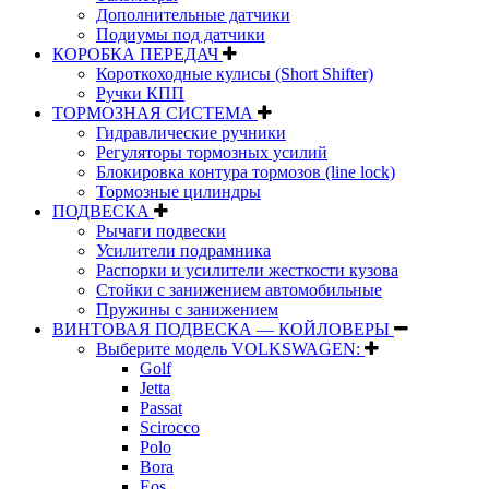
Дополнительные датчики
Подиумы под датчики
КОРОБКА ПЕРЕДАЧ
Короткоходные кулисы (Short Shifter)
Ручки КПП
ТОРМОЗНАЯ СИСТЕМА
Гидравлические ручники
Регуляторы тормозных усилий
Блокировка контура тормозов (line lock)
Тормозные цилиндры
ПОДВЕСКА
Рычаги подвески
Усилители подрамника
Распорки и усилители жесткости кузова
Стойки с занижением автомобильные
Пружины с занижением
ВИНТОВАЯ ПОДВЕСКА — КОЙЛОВЕРЫ
Выберите модель VOLKSWAGEN:
Golf
Jetta
Passat
Scirocco
Polo
Bora
Eos