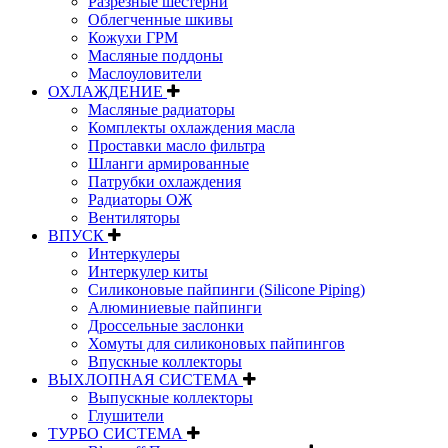
Разрезные шестерни
Облегченные шкивы
Кожухи ГРМ
Масляные поддоны
Маслоуловители
ОХЛАЖДЕНИЕ
Масляные радиаторы
Комплекты охлаждения масла
Проставки масло фильтра
Шланги армированные
Патрубки охлаждения
Радиаторы ОЖ
Вентиляторы
ВПУСК
Интеркулеры
Интеркулер киты
Силиконовые пайпинги (Silicone Piping)
Алюминиевые пайпинги
Дроссельные заслонки
Хомуты для силиконовых пайпингов
Впускные коллекторы
ВЫХЛОПНАЯ СИСТЕМА
Выпускные коллекторы
Глушители
ТУРБО СИСТЕМА