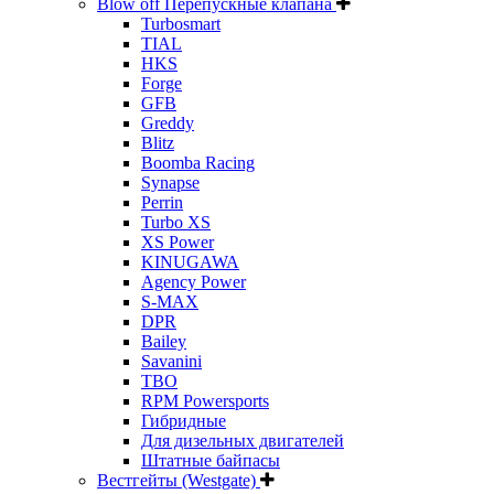
Blow off Перепускные клапана
Turbosmart
TIAL
HKS
Forge
GFB
Greddy
Blitz
Boomba Racing
Synapse
Perrin
Turbo XS
XS Power
KINUGAWA
Agency Power
S-MAX
DPR
Bailey
Savanini
TBO
RPM Powersports
Гибридные
Для дизельных двигателей
Штатные байпасы
Вестгейты (Westgate)