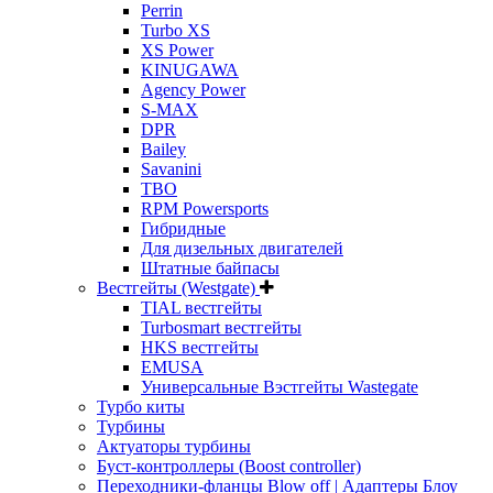
Perrin
Turbo XS
XS Power
KINUGAWA
Agency Power
S-MAX
DPR
Bailey
Savanini
TBO
RPM Powersports
Гибридные
Для дизельных двигателей
Штатные байпасы
Вестгейты (Westgate)
TIAL вестгейты
Turbosmart вестгейты
HKS вестгейты
EMUSA
Универсальные Вэстгейты Wastegate
Турбо киты
Турбины
Актуаторы турбины
Буст-контроллеры (Boost controller)
Переходники-фланцы Blow off | Адаптеры Блоу