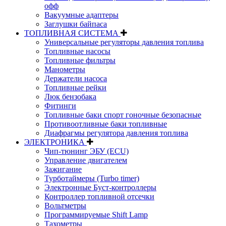
офф
Вакуумные адаптеры
Заглушки байпаса
ТОПЛИВНАЯ СИСТЕМА
Универсальные регуляторы давления топлива
Топливные насосы
Топливные фильтры
Манометры
Держатели насоса
Топливные рейки
Люк бензобака
Фитинги
Топливные баки спорт гоночные безопасные
Противоотливные баки топливные
Диафрагмы регулятора давления топлива
ЭЛЕКТРОНИКА
Чип-тюнинг ЭБУ (ECU)
Управление двигателем
Зажигание
Турботаймеры (Turbo timer)
Электронные Буст-контроллеры
Контроллер топливной отсечки
Вольтметры
Программируемые Shift Lamp
Тахометры