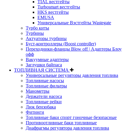
TIAL вестгейты
Turbosmart вестгейты
HKS вестгейты
EMUSA
Универсальные Вэстгейты Wastegate
Турбо киты
Турбины
Актуаторы турбины
Буст-контроллеры (Boost controller)
Переходники-фланцы Blow off | Адаптеры Блоу
офф
Вакуумные адаптеры
Заглушки байпаса
ТОПЛИВНАЯ СИСТЕМА
Универсальные регуляторы давления топлива
Топливные насосы
Топливные фильтры
Манометры
Держатели насоса
Топливные рейки
Люк бензобака
Фитинги
Топливные баки спорт гоночные безопасные
Противоотливные баки топливные
Диафрагмы регулятора давления топлива