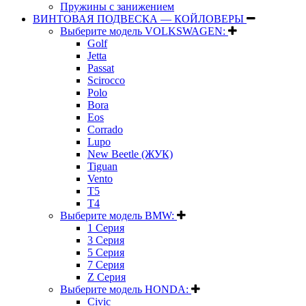
Пружины с занижением
ВИНТОВАЯ ПОДВЕСКА — КОЙЛОВЕРЫ
Выберите модель VOLKSWAGEN:
Golf
Jetta
Passat
Scirocco
Polo
Bora
Eos
Corrado
Lupo
New Beetle (ЖУК)
Tiguan
Vento
T5
T4
Выберите модель BMW:
1 Серия
3 Серия
5 Серия
7 Серия
Z Серия
Выберите модель HONDA:
Civic