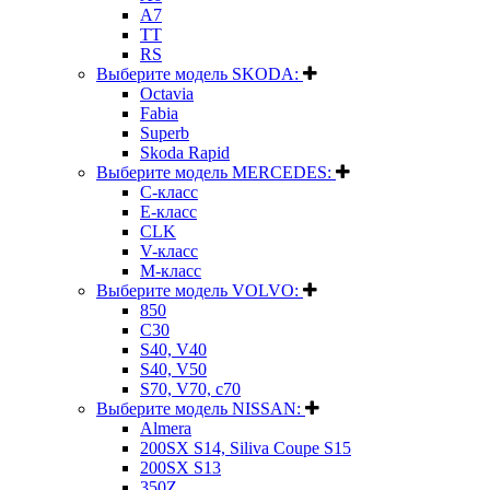
A7
TT
RS
Выберите модель SKODA:
Octavia
Fabia
Superb
Skoda Rapid
Выберите модель MERCEDES:
C-класс
E-класс
CLK
V-класс
M-класс
Выберите модель VOLVO:
850
C30
S40, V40
S40, V50
S70, V70, c70
Выберите модель NISSAN:
Almera
200SX S14, Siliva Coupe S15
200SX S13
350Z