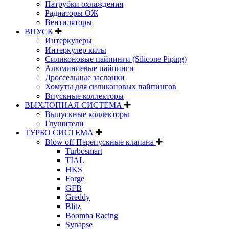
Патрубки охлаждения
Радиаторы ОЖ
Вентиляторы
ВПУСК
Интеркулеры
Интеркулер киты
Силиконовые пайпинги (Silicone Piping)
Алюминиевые пайпинги
Дроссельные заслонки
Хомуты для силиконовых пайпингов
Впускные коллекторы
ВЫХЛОПНАЯ СИСТЕМА
Выпускные коллекторы
Глушители
ТУРБО СИСТЕМА
Blow off Перепускные клапана
Turbosmart
TIAL
HKS
Forge
GFB
Greddy
Blitz
Boomba Racing
Synapse