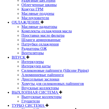
Разрезные шестерни
Облегченные шкивы
Кожухи ГРМ
Масляные поддоны
Маслоуловители
ОХЛАЖДЕНИЕ
Масляные радиаторы
Комплекты охлаждения масла
Проставки масло фильтра
Шланги армированные
Патрубки охлаждения
Радиаторы ОЖ
Вентиляторы
ВПУСК
Интеркулеры
Интеркулер киты
Силиконовые пайпинги (Silicone Piping)
Алюминиевые пайпинги
Дроссельные заслонки
Хомуты для силиконовых пайпингов
Впускные коллекторы
ВЫХЛОПНАЯ СИСТЕМА
Выпускные коллекторы
Глушители
ТУРБО СИСТЕМА