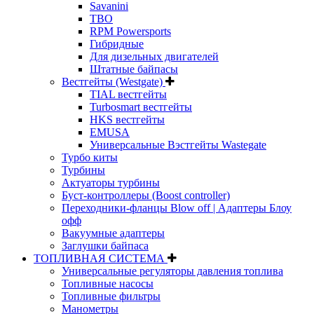
Savanini
TBO
RPM Powersports
Гибридные
Для дизельных двигателей
Штатные байпасы
Вестгейты (Westgate)
TIAL вестгейты
Turbosmart вестгейты
HKS вестгейты
EMUSA
Универсальные Вэстгейты Wastegate
Турбо киты
Турбины
Актуаторы турбины
Буст-контроллеры (Boost controller)
Переходники-фланцы Blow off | Адаптеры Блоу
офф
Вакуумные адаптеры
Заглушки байпаса
ТОПЛИВНАЯ СИСТЕМА
Универсальные регуляторы давления топлива
Топливные насосы
Топливные фильтры
Манометры