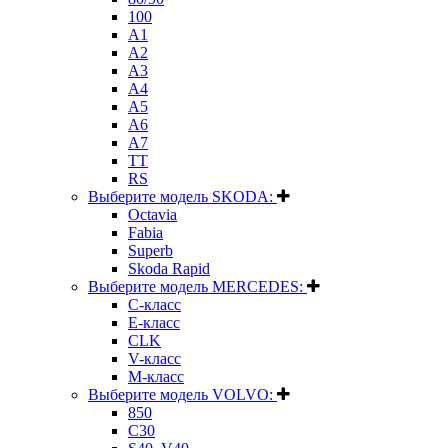
100
A1
A2
A3
A4
A5
A6
A7
TT
RS
Выберите модель SKODA:
Octavia
Fabia
Superb
Skoda Rapid
Выберите модель MERCEDES:
C-класс
E-класс
CLK
V-класс
M-класс
Выберите модель VOLVO:
850
C30