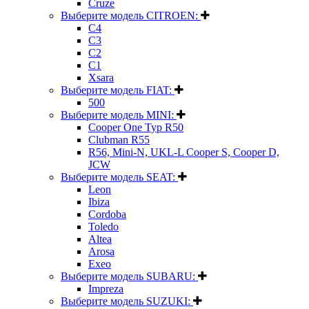
Cruze
Выберите модель CITROEN:
C4
C3
C2
C1
Xsara
Выберите модель FIAT:
500
Выберите модель MINI:
Cooper One Typ R50
Clubman R55
R56, Mini-N, UKL-L Cooper S, Cooper D,
JCW
Выберите модель SEAT:
Leon
Ibiza
Cordoba
Toledo
Altea
Arosa
Exeo
Выберите модель SUBARU:
Impreza
Выберите модель SUZUKI: