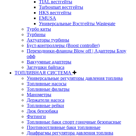
TIAL вестгейты
Turbosmart вестгейты
HKS вестгейты
EMUSA
Универсальные Вэстгейты Wastegate
Турбо киты
Турбины
Актуаторы турбины
Буст-контроллеры (Boost controller)
Переходники-фланцы Blow off | Адаптеры Блоу
офф
Вакуумные адаптеры
Заглушки байпаса
ТОПЛИВНАЯ СИСТЕМА
Универсальные регуляторы давления топлива
Топливные насосы
Топливные фильтры
Манометры
Держатели насоса
Топливные рейки
Люк бензобака
Фитинги
Топливные баки спорт гоночные безопасные
Противоотливные баки топливные
Диафрагмы регулятора давления топлива