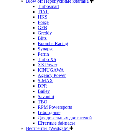
Blow off Перепускные клапана
Turbosmart
TIAL
HKS
Forge
GFB
Greddy
Blitz
Boomba Racing
Synapse
Perrin
Turbo XS
XS Power
KINUGAWA
Agency Power
S-MAX
DPR
Bailey
Savanini
TBO
RPM Powersports
Гибридные
Для дизельных двигателей
Штатные байпасы
Вестгейты (Westgate)