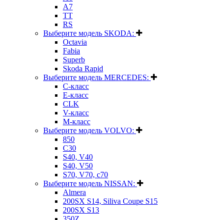
A7
TT
RS
Выберите модель SKODA:
Octavia
Fabia
Superb
Skoda Rapid
Выберите модель MERCEDES:
C-класс
E-класс
CLK
V-класс
M-класс
Выберите модель VOLVO:
850
C30
S40, V40
S40, V50
S70, V70, c70
Выберите модель NISSAN:
Almera
200SX S14, Siliva Coupe S15
200SX S13
350Z