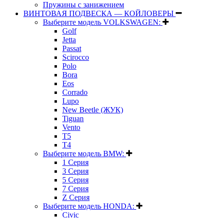
Пружины с занижением
ВИНТОВАЯ ПОДВЕСКА — КОЙЛОВЕРЫ
Выберите модель VOLKSWAGEN:
Golf
Jetta
Passat
Scirocco
Polo
Bora
Eos
Corrado
Lupo
New Beetle (ЖУК)
Tiguan
Vento
T5
T4
Выберите модель BMW:
1 Серия
3 Серия
5 Серия
7 Серия
Z Серия
Выберите модель HONDA:
Civic