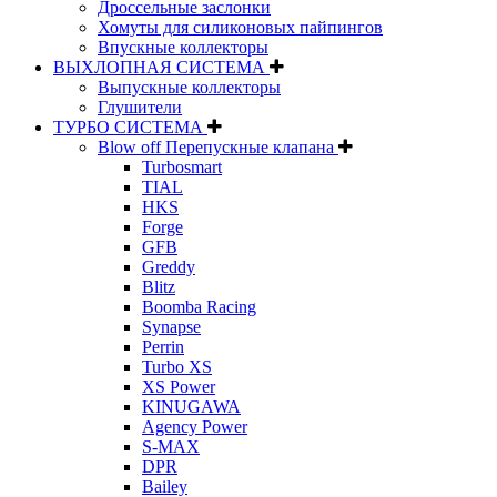
Дроссельные заслонки
Хомуты для силиконовых пайпингов
Впускные коллекторы
ВЫХЛОПНАЯ СИСТЕМА
Выпускные коллекторы
Глушители
ТУРБО СИСТЕМА
Blow off Перепускные клапана
Turbosmart
TIAL
HKS
Forge
GFB
Greddy
Blitz
Boomba Racing
Synapse
Perrin
Turbo XS
XS Power
KINUGAWA
Agency Power
S-MAX
DPR
Bailey