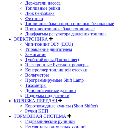
Держатели насоса
Топливные рейки
Люк бензобака
Фитинги
Топливные баки спорт гоночные безопасные
Противоотливные баки топливные
Диафрагмы регулятора давления топлива
ЭЛЕКТРОНИКА
Чип-тюнинг ЭБУ (ECU)
Управление двигателем
Зажигание
Турботаймеры (Turbo timer)
Электронные Буст-контроллеры
Контроллер топливной отсечки
Вольтметры
Программируемые Shift Lamp
Тахометры
Дополнительные датчики
Подиумы под датчики
КОРОБКА ПЕРЕДАЧ
Короткоходные кулисы (Short Shifter)
Ручки КПП
ТОРМОЗНАЯ СИСТЕМА
Гидравлические ручники
Регуляторы тормозных усилий