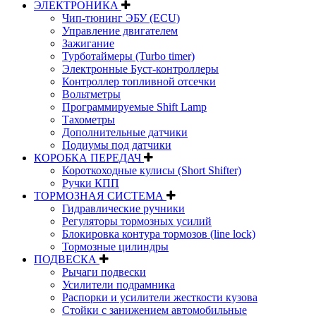
ЭЛЕКТРОНИКА
Чип-тюнинг ЭБУ (ECU)
Управление двигателем
Зажигание
Турботаймеры (Turbo timer)
Электронные Буст-контроллеры
Контроллер топливной отсечки
Вольтметры
Программируемые Shift Lamp
Тахометры
Дополнительные датчики
Подиумы под датчики
КОРОБКА ПЕРЕДАЧ
Короткоходные кулисы (Short Shifter)
Ручки КПП
ТОРМОЗНАЯ СИСТЕМА
Гидравлические ручники
Регуляторы тормозных усилий
Блокировка контура тормозов (line lock)
Тормозные цилиндры
ПОДВЕСКА
Рычаги подвески
Усилители подрамника
Распорки и усилители жесткости кузова
Стойки с занижением автомобильные