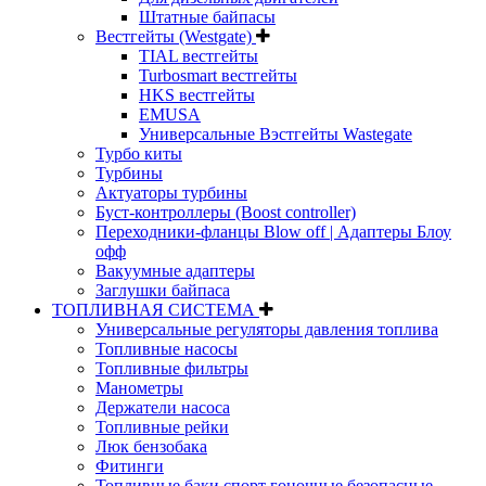
Штатные байпасы
Вестгейты (Westgate)
TIAL вестгейты
Turbosmart вестгейты
HKS вестгейты
EMUSA
Универсальные Вэстгейты Wastegate
Турбо киты
Турбины
Актуаторы турбины
Буст-контроллеры (Boost controller)
Переходники-фланцы Blow off | Адаптеры Блоу
офф
Вакуумные адаптеры
Заглушки байпаса
ТОПЛИВНАЯ СИСТЕМА
Универсальные регуляторы давления топлива
Топливные насосы
Топливные фильтры
Манометры
Держатели насоса
Топливные рейки
Люк бензобака
Фитинги
Топливные баки спорт гоночные безопасные