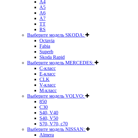
A4
A5
A6
A7
TT
RS
Выберите модель SKODA:
Octavia
Fabia
Superb
Skoda Rapid
Выберите модель MERCEDES:
C-класс
E-класс
CLK
V-класс
M-класс
Выберите модель VOLVO:
850
C30
S40, V40
S40, V50
S70, V70, c70
Выберите модель NISSAN:
Almera