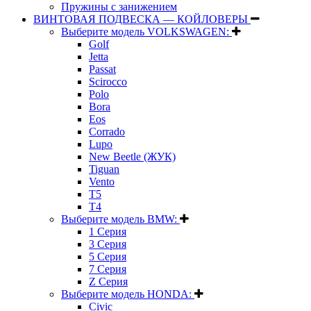
Пружины с занижением
ВИНТОВАЯ ПОДВЕСКА — КОЙЛОВЕРЫ
Выберите модель VOLKSWAGEN:
Golf
Jetta
Passat
Scirocco
Polo
Bora
Eos
Corrado
Lupo
New Beetle (ЖУК)
Tiguan
Vento
T5
T4
Выберите модель BMW:
1 Серия
3 Серия
5 Серия
7 Серия
Z Серия
Выберите модель HONDA:
Civic