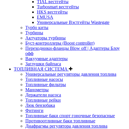
TIAL вестгейты
Turbosmart вестгейты
HKS вестгейты
EMUSA
Универсальные Вэстгейты Wastegate
Турбо киты
Турбины
Актуаторы турбины
Буст-контроллеры (Boost controller)
Переходники-фланцы Blow off | Адаптеры Блоу
офф
Вакуумные адаптеры
Заглушки байпаса
ТОПЛИВНАЯ СИСТЕМА
Универсальные регуляторы давления топлива
Топливные насосы
Топливные фильтры
Манометры
Держатели насоса
Топливные рейки
Люк бензобака
Фитинги
Топливные баки спорт гоночные безопасные
Противоотливные баки топливные
Диафрагмы регулятора давления топлива