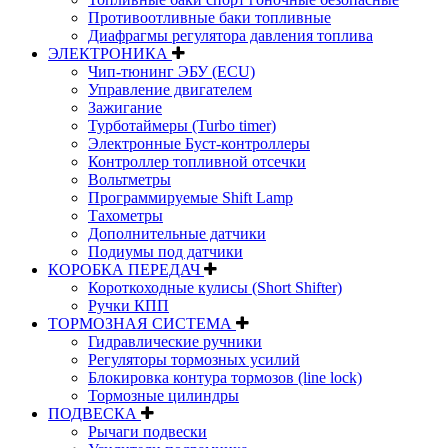
Противоотливные баки топливные
Диафрагмы регулятора давления топлива
ЭЛЕКТРОНИКА
Чип-тюнинг ЭБУ (ECU)
Управление двигателем
Зажигание
Турботаймеры (Turbo timer)
Электронные Буст-контроллеры
Контроллер топливной отсечки
Вольтметры
Программируемые Shift Lamp
Тахометры
Дополнительные датчики
Подиумы под датчики
КОРОБКА ПЕРЕДАЧ
Короткоходные кулисы (Short Shifter)
Ручки КПП
ТОРМОЗНАЯ СИСТЕМА
Гидравлические ручники
Регуляторы тормозных усилий
Блокировка контура тормозов (line lock)
Тормозные цилиндры
ПОДВЕСКА
Рычаги подвески