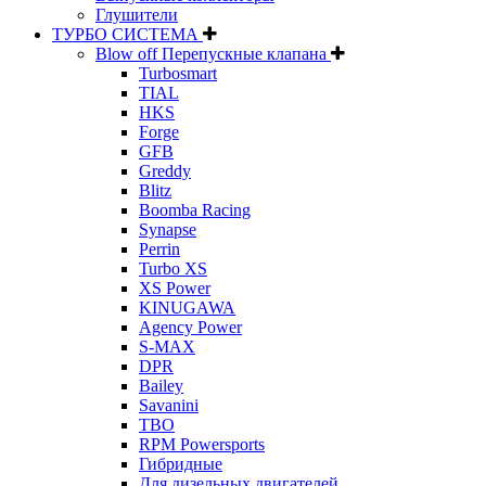
Глушители
ТУРБО СИСТЕМА
Blow off Перепускные клапана
Turbosmart
TIAL
HKS
Forge
GFB
Greddy
Blitz
Boomba Racing
Synapse
Perrin
Turbo XS
XS Power
KINUGAWA
Agency Power
S-MAX
DPR
Bailey
Savanini
TBO
RPM Powersports
Гибридные
Для дизельных двигателей