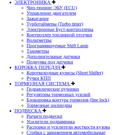
ЭЛЕКТРОНИКА
Чип-тюнинг ЭБУ (ECU)
Управление двигателем
Зажигание
Турботаймеры (Turbo timer)
Электронные Буст-контроллеры
Контроллер топливной отсечки
Вольтметры
Программируемые Shift Lamp
Тахометры
Дополнительные датчики
Подиумы под датчики
КОРОБКА ПЕРЕДАЧ
Короткоходные кулисы (Short Shifter)
Ручки КПП
ТОРМОЗНАЯ СИСТЕМА
Гидравлические ручники
Регуляторы тормозных усилий
Блокировка контура тормозов (line lock)
Тормозные цилиндры
ПОДВЕСКА
Рычаги подвески
Усилители подрамника
Распорки и усилители жесткости кузова
Стойки с занижением автомобильные