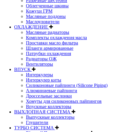
Разрезные шестерни
Облегченные шкивы
Кожухи ГРМ
Масляные поддоны
Маслоуловители
ОХЛАЖДЕНИЕ
Масляные радиаторы
Комплекты охлаждения масла
Проставки масло фильтра
Шланги армированные
Патрубки охлаждения
Радиаторы ОЖ
Вентиляторы
ВПУСК
Интеркулеры
Интеркулер киты
Силиконовые пайпинги (Silicone Piping)
Алюминиевые пайпинги
Дроссельные заслонки
Хомуты для силиконовых пайпингов
Впускные коллекторы
ВЫХЛОПНАЯ СИСТЕМА
Выпускные коллекторы
Глушители
ТУРБО СИСТЕМА