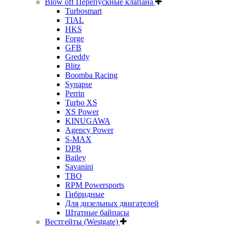
Blow off Перепускные клапана
Turbosmart
TIAL
HKS
Forge
GFB
Greddy
Blitz
Boomba Racing
Synapse
Perrin
Turbo XS
XS Power
KINUGAWA
Agency Power
S-MAX
DPR
Bailey
Savanini
TBO
RPM Powersports
Гибридные
Для дизельных двигателей
Штатные байпасы
Вестгейты (Westgate)