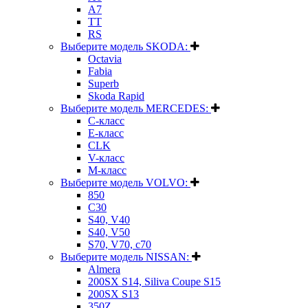
A7
TT
RS
Выберите модель SKODA:
Octavia
Fabia
Superb
Skoda Rapid
Выберите модель MERCEDES:
C-класс
E-класс
CLK
V-класс
M-класс
Выберите модель VOLVO:
850
C30
S40, V40
S40, V50
S70, V70, c70
Выберите модель NISSAN:
Almera
200SX S14, Siliva Coupe S15
200SX S13
350Z