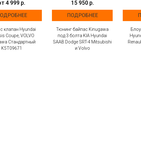
от 4 999 р.
15 950 р.
ОДРОБНЕЕ
ПОДРОБНЕЕ
с клапан Hyundai
Тюнинг байпас Kinugawa
Блоу
sis Coupe, VOLVO
под 3 болта KIA Hyundai
Hyund
awa Стандартный
SAAB Dodge SRT-4 Mitsubishi
Renaul
K5T09671
и Volvo