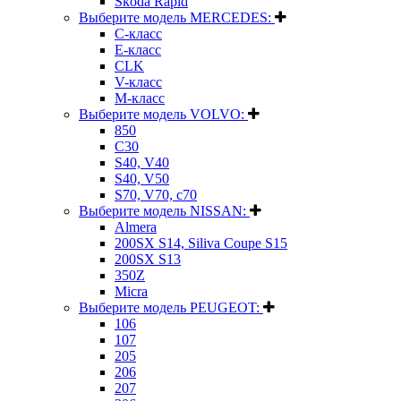
Skoda Rapid
Выберите модель MERCEDES:
C-класс
E-класс
CLK
V-класс
M-класс
Выберите модель VOLVO:
850
C30
S40, V40
S40, V50
S70, V70, c70
Выберите модель NISSAN:
Almera
200SX S14, Siliva Coupe S15
200SX S13
350Z
Micra
Выберите модель PEUGEOT:
106
107
205
206
207