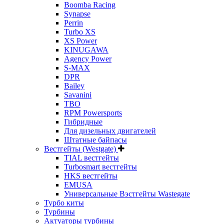
Boomba Racing
Synapse
Perrin
Turbo XS
XS Power
KINUGAWA
Agency Power
S-MAX
DPR
Bailey
Savanini
TBO
RPM Powersports
Гибридные
Для дизельных двигателей
Штатные байпасы
Вестгейты (Westgate)
TIAL вестгейты
Turbosmart вестгейты
HKS вестгейты
EMUSA
Универсальные Вэстгейты Wastegate
Турбо киты
Турбины
Актуаторы турбины