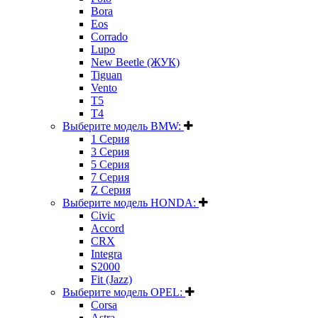
Bora
Eos
Corrado
Lupo
New Beetle (ЖУК)
Tiguan
Vento
T5
T4
Выберите модель BMW:
1 Серия
3 Серия
5 Серия
7 Серия
Z Серия
Выберите модель HONDA:
Civic
Accord
CRX
Integra
S2000
Fit (Jazz)
Выберите модель OPEL:
Corsa
Astra