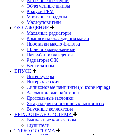
Разрезные шестерни
Облегченные шкивы
Кожухи ГРМ
Масляные поддоны
Маслоуловители
ОХЛАЖДЕНИЕ
Масляные радиаторы
Комплекты охлаждения масла
Проставки масло фильтра
Шланги армированные
Патрубки охлаждения
Радиаторы ОЖ
Вентиляторы
ВПУСК
Интеркулеры
Интеркулер киты
Силиконовые пайпинги (Silicone Piping)
Алюминиевые пайпинги
Дроссельные заслонки
Хомуты для силиконовых пайпингов
Впускные коллекторы
ВЫХЛОПНАЯ СИСТЕМА
Выпускные коллекторы
Глушители
ТУРБО СИСТЕМА