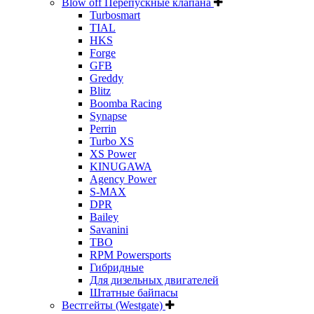
Blow off Перепускные клапана
Turbosmart
TIAL
HKS
Forge
GFB
Greddy
Blitz
Boomba Racing
Synapse
Perrin
Turbo XS
XS Power
KINUGAWA
Agency Power
S-MAX
DPR
Bailey
Savanini
TBO
RPM Powersports
Гибридные
Для дизельных двигателей
Штатные байпасы
Вестгейты (Westgate)