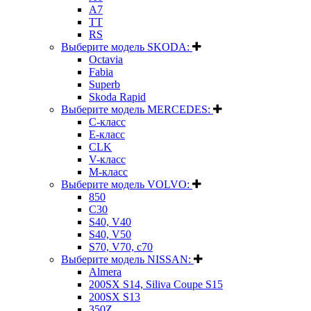
A7
TT
RS
Выберите модель SKODA:
Octavia
Fabia
Superb
Skoda Rapid
Выберите модель MERCEDES:
C-класс
E-класс
CLK
V-класс
M-класс
Выберите модель VOLVO:
850
C30
S40, V40
S40, V50
S70, V70, c70
Выберите модель NISSAN:
Almera
200SX S14, Siliva Coupe S15
200SX S13
350Z