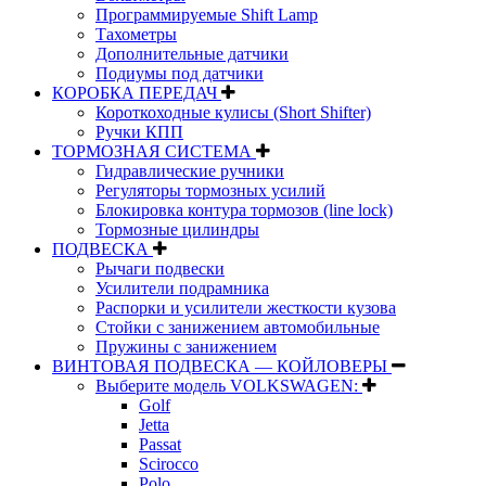
Программируемые Shift Lamp
Тахометры
Дополнительные датчики
Подиумы под датчики
КОРОБКА ПЕРЕДАЧ
Короткоходные кулисы (Short Shifter)
Ручки КПП
ТОРМОЗНАЯ СИСТЕМА
Гидравлические ручники
Регуляторы тормозных усилий
Блокировка контура тормозов (line lock)
Тормозные цилиндры
ПОДВЕСКА
Рычаги подвески
Усилители подрамника
Распорки и усилители жесткости кузова
Стойки с занижением автомобильные
Пружины с занижением
ВИНТОВАЯ ПОДВЕСКА — КОЙЛОВЕРЫ
Выберите модель VOLKSWAGEN:
Golf
Jetta
Passat
Scirocco
Polo