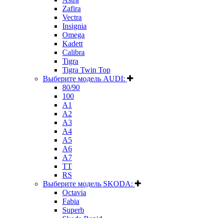
Zafira
Vectra
Insignia
Omega
Kadett
Calibra
Tigra
Tigra Twin Top
Выберите модель AUDI:
80/90
100
A1
A2
A3
A4
A5
A6
A7
TT
RS
Выберите модель SKODA:
Octavia
Fabia
Superb