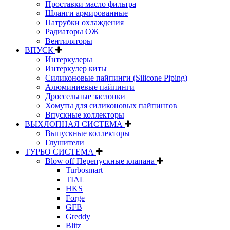
Проставки масло фильтра
Шланги армированные
Патрубки охлаждения
Радиаторы ОЖ
Вентиляторы
ВПУСК
Интеркулеры
Интеркулер киты
Силиконовые пайпинги (Silicone Piping)
Алюминиевые пайпинги
Дроссельные заслонки
Хомуты для силиконовых пайпингов
Впускные коллекторы
ВЫХЛОПНАЯ СИСТЕМА
Выпускные коллекторы
Глушители
ТУРБО СИСТЕМА
Blow off Перепускные клапана
Turbosmart
TIAL
HKS
Forge
GFB
Greddy
Blitz