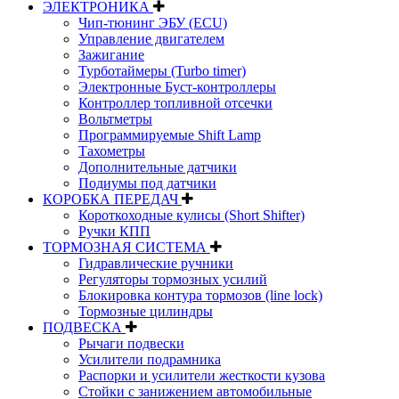
ЭЛЕКТРОНИКА
Чип-тюнинг ЭБУ (ECU)
Управление двигателем
Зажигание
Турботаймеры (Turbo timer)
Электронные Буст-контроллеры
Контроллер топливной отсечки
Вольтметры
Программируемые Shift Lamp
Тахометры
Дополнительные датчики
Подиумы под датчики
КОРОБКА ПЕРЕДАЧ
Короткоходные кулисы (Short Shifter)
Ручки КПП
ТОРМОЗНАЯ СИСТЕМА
Гидравлические ручники
Регуляторы тормозных усилий
Блокировка контура тормозов (line lock)
Тормозные цилиндры
ПОДВЕСКА
Рычаги подвески
Усилители подрамника
Распорки и усилители жесткости кузова
Стойки с занижением автомобильные