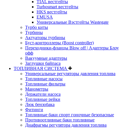
TIAL вестгейты
Turbosmart вестгейты
HKS вестгейты
EMUSA
Универсальные Вэстгейты Wastegate
Турбо киты
Турбины
Актуаторы турбины
Буст-контроллеры (Boost controller)
Переходники-фланцы Blow off | Адаптеры Блоу
офф
Вакуумные адаптеры
Заглушки байпаса
ТОПЛИВНАЯ СИСТЕМА
Универсальные регуляторы давления топлива
Топливные насосы
Топливные фильтры
Манометры
Держатели насоса
Топливные рейки
Люк бензобака
Фитинги
Топливные баки спорт гоночные безопасные
Противоотливные баки топливные
Диафрагмы регулятора давления топлива