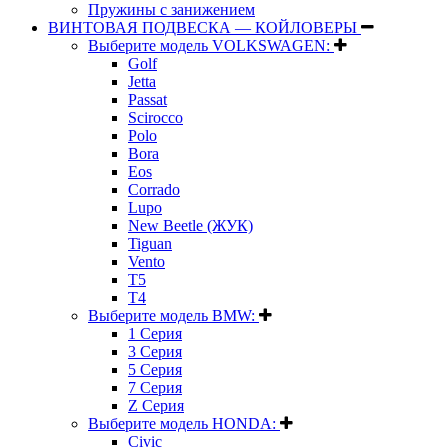
Пружины с занижением
ВИНТОВАЯ ПОДВЕСКА — КОЙЛОВЕРЫ
Выберите модель VOLKSWAGEN:
Golf
Jetta
Passat
Scirocco
Polo
Bora
Eos
Corrado
Lupo
New Beetle (ЖУК)
Tiguan
Vento
T5
T4
Выберите модель BMW:
1 Серия
3 Серия
5 Серия
7 Серия
Z Серия
Выберите модель HONDA:
Civic