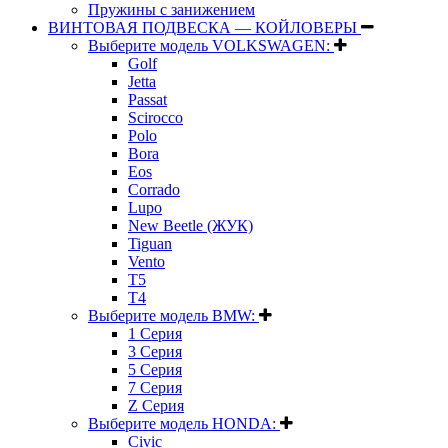
Пружины с занижением
ВИНТОВАЯ ПОДВЕСКА — КОЙЛОВЕРЫ
Выберите модель VOLKSWAGEN:
Golf
Jetta
Passat
Scirocco
Polo
Bora
Eos
Corrado
Lupo
New Beetle (ЖУК)
Tiguan
Vento
T5
T4
Выберите модель BMW:
1 Серия
3 Серия
5 Серия
7 Серия
Z Серия
Выберите модель HONDA:
Civic