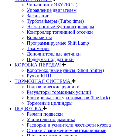
Чип-тюнинг ЭБУ (ECU)
Управление двигателем
Зажигание
Турботаймеры (Turbo timer)
Электронные Буст-контроллеры
Контроллер топливной отсечки
Вольтметры
Программируемые Shift Lamp
Тахометры
Дополнительные датчики
Подиумы под датчики
КОРОБКА ПЕРЕДАЧ
Короткоходные кулисы (Short Shifter)
Ручки КПП
ТОРМОЗНАЯ СИСТЕМА
Гидравлические ручники
Регуляторы тормозных усилий
Блокировка контура тормозов (line lock)
Тормозные цилиндры
ПОДВЕСКА
Рычаги подвески
Усилители подрамника
Распорки и усилители жесткости кузова
Стойки с занижением автомобильные
Пружины с занижением