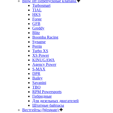
Blow off Перепускные клапана
Turbosmart
TIAL
HKS
Forge
GFB
Greddy
Blitz
Boomba Racing
Synapse
Perrin
Turbo XS
XS Power
KINUGAWA
Agency Power
S-MAX
DPR
Bailey
Savanini
TBO
RPM Powersports
Гибридные
Для дизельных двигателей
Штатные байпасы
Вестгейты (Westgate)