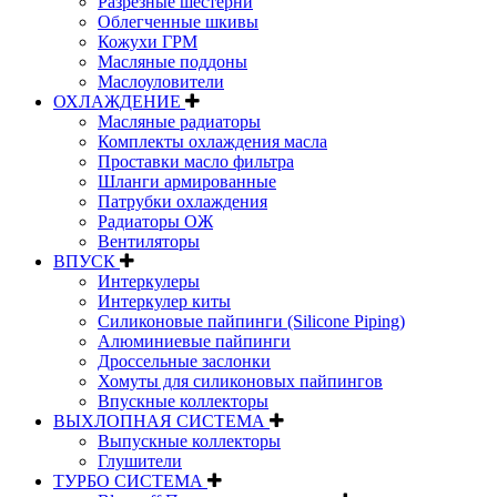
Разрезные шестерни
Облегченные шкивы
Кожухи ГРМ
Масляные поддоны
Маслоуловители
ОХЛАЖДЕНИЕ
Масляные радиаторы
Комплекты охлаждения масла
Проставки масло фильтра
Шланги армированные
Патрубки охлаждения
Радиаторы ОЖ
Вентиляторы
ВПУСК
Интеркулеры
Интеркулер киты
Силиконовые пайпинги (Silicone Piping)
Алюминиевые пайпинги
Дроссельные заслонки
Хомуты для силиконовых пайпингов
Впускные коллекторы
ВЫХЛОПНАЯ СИСТЕМА
Выпускные коллекторы
Глушители
ТУРБО СИСТЕМА