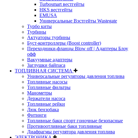
Turbosmart вестгейты
HKS вестгейты
EMUSA
Универсальные Вэстгейты Wastegate
Турбо киты
Турбины
Актуаторы турбины
Буст-контроллеры (Boost controller)
Переходники-фланцы Blow off | Адаптеры Блоу
офф
Вакуумные адаптеры
Заглушки байпаса
ТОПЛИВНАЯ СИСТЕМА
Универсальные регуляторы давления топлива
Топливные насосы
Топливные фильтры
Манометры
Держатели насоса
Топливные рейки
Люк бензобака
Фитинги
Топливные баки спорт гоночные безопасные
Противоотливные баки топливные
Диафрагмы регулятора давления топлива
ЭЛЕКТРОНИКА