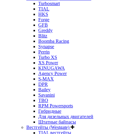
Turbosmart
TIAL
HKS
Forge
GFB
Greddy
Blitz
Boomba Racing
Synapse
Perrin
Turbo XS
XS Power
KINUGAWA
Agency Power
S-MAX
DPR
Bailey
Savanini
TBO
RPM Powersports
Гибридные
Для дизельных двигателей
Штатные байпасы
Вестгейты (Westgate)
TIAL вестгейты