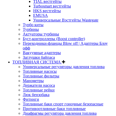
TIAL вестгейты
Turbosmart вестгейты
HKS вестгейты
EMUSA
Универсальные Вэстгейты Wastegate
Турбо киты
Турбины
Актуаторы турбины
Буст-контроллеры (Boost controller)
Переходники-фланцы Blow off | Адаптеры Блоу
офф
Вакуумные адаптеры
Заглушки байпаса
ТОПЛИВНАЯ СИСТЕМА
Универсальные регуляторы давления топлива
Топливные насосы
Топливные фильтры
Манометры
Держатели насоса
Топливные рейки
Люк бензобака
Фитинги
Топливные баки спорт гоночные безопасные
Противоотливные баки топливные
Диафрагмы регулятора давления топлива