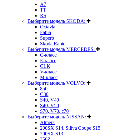
A7
TT
RS
Выберите модель SKODA:
Octavia
Fabia
Superb
Skoda Rapid
Выберите модель MERCEDES:
C-класс
E-класс
CLK
V-класс
M-класс
Выберите модель VOLVO:
850
C30
S40, V40
S40, V50
S70, V70, c70
Выберите модель NISSAN:
Almera
200SX S14, Siliva Coupe S15
200SX S13
350Z