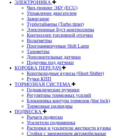
ЭЛЕКТРОНИКА
Чип-тюнинг ЭБУ (ECU)
Управление двигателем
Зажигание
Турботаймеры (Turbo timer)
Электронные Буст-контроллеры
Контроллер топливной отсечки
Вольтметры
Программируемые Shift Lamp
Тахометры
Дополнительные датчики
Подиумы под датчики
КОРОБКА ПЕРЕДАЧ
Короткоходные кулисы (Short Shifter)
Ручки КПП
ТОРМОЗНАЯ СИСТЕМА
Гидравлические ручники
Регуляторы тормозных усилий
Блокировка контура тормозов (line lock)
Тормозные цилиндры
ПОДВЕСКА
Рычаги подвески
Усилители подрамника
Распорки и усилители жесткости кузова
Стойки с занижением автомобильные