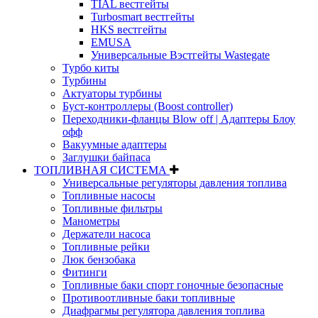
TIAL вестгейты
Turbosmart вестгейты
HKS вестгейты
EMUSA
Универсальные Вэстгейты Wastegate
Турбо киты
Турбины
Актуаторы турбины
Буст-контроллеры (Boost controller)
Переходники-фланцы Blow off | Адаптеры Блоу
офф
Вакуумные адаптеры
Заглушки байпаса
ТОПЛИВНАЯ СИСТЕМА
Универсальные регуляторы давления топлива
Топливные насосы
Топливные фильтры
Манометры
Держатели насоса
Топливные рейки
Люк бензобака
Фитинги
Топливные баки спорт гоночные безопасные
Противоотливные баки топливные
Диафрагмы регулятора давления топлива