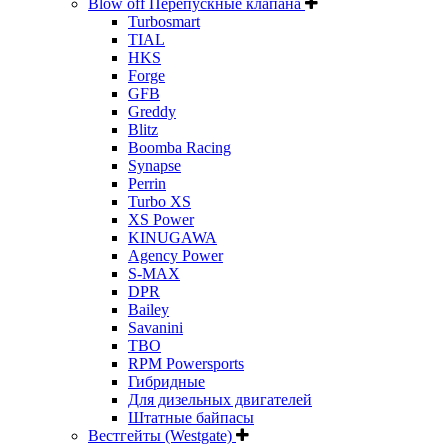
Blow off Перепускные клапана
Turbosmart
TIAL
HKS
Forge
GFB
Greddy
Blitz
Boomba Racing
Synapse
Perrin
Turbo XS
XS Power
KINUGAWA
Agency Power
S-MAX
DPR
Bailey
Savanini
TBO
RPM Powersports
Гибридные
Для дизельных двигателей
Штатные байпасы
Вестгейты (Westgate)