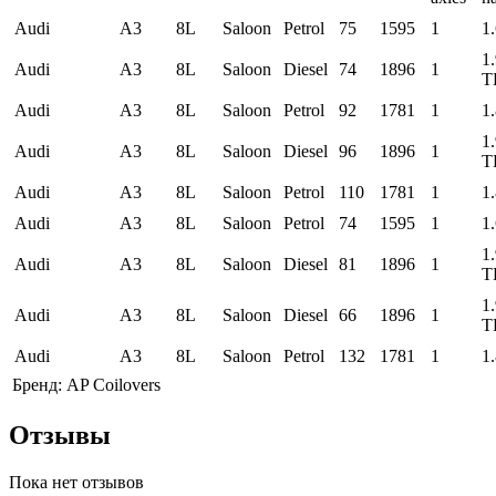
Audi
A3
8L
Saloon
Petrol
75
1595
1
1
1
Audi
A3
8L
Saloon
Diesel
74
1896
1
T
Audi
A3
8L
Saloon
Petrol
92
1781
1
1
1
Audi
A3
8L
Saloon
Diesel
96
1896
1
T
Audi
A3
8L
Saloon
Petrol
110
1781
1
1
Audi
A3
8L
Saloon
Petrol
74
1595
1
1
1
Audi
A3
8L
Saloon
Diesel
81
1896
1
T
1
Audi
A3
8L
Saloon
Diesel
66
1896
1
T
Audi
A3
8L
Saloon
Petrol
132
1781
1
1
Бренд:
AP Coilovers
Отзывы
Пока нет отзывов