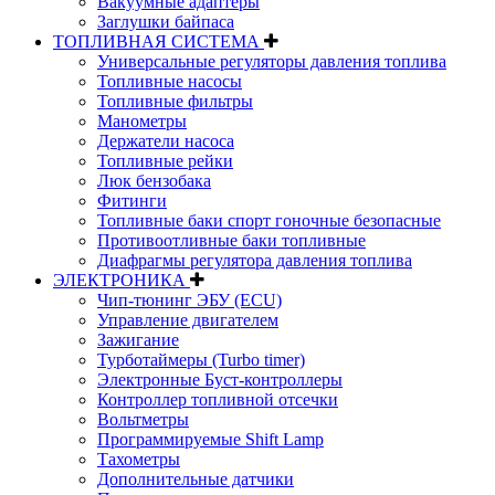
Вакуумные адаптеры
Заглушки байпаса
ТОПЛИВНАЯ СИСТЕМА
Универсальные регуляторы давления топлива
Топливные насосы
Топливные фильтры
Манометры
Держатели насоса
Топливные рейки
Люк бензобака
Фитинги
Топливные баки спорт гоночные безопасные
Противоотливные баки топливные
Диафрагмы регулятора давления топлива
ЭЛЕКТРОНИКА
Чип-тюнинг ЭБУ (ECU)
Управление двигателем
Зажигание
Турботаймеры (Turbo timer)
Электронные Буст-контроллеры
Контроллер топливной отсечки
Вольтметры
Программируемые Shift Lamp
Тахометры
Дополнительные датчики