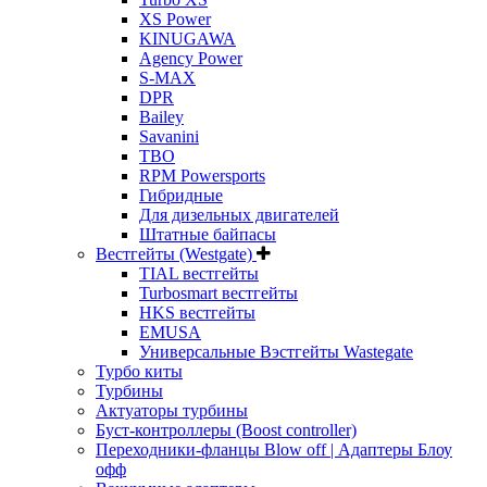
XS Power
KINUGAWA
Agency Power
S-MAX
DPR
Bailey
Savanini
TBO
RPM Powersports
Гибридные
Для дизельных двигателей
Штатные байпасы
Вестгейты (Westgate)
TIAL вестгейты
Turbosmart вестгейты
HKS вестгейты
EMUSA
Универсальные Вэстгейты Wastegate
Турбо киты
Турбины
Актуаторы турбины
Буст-контроллеры (Boost controller)
Переходники-фланцы Blow off | Адаптеры Блоу
офф