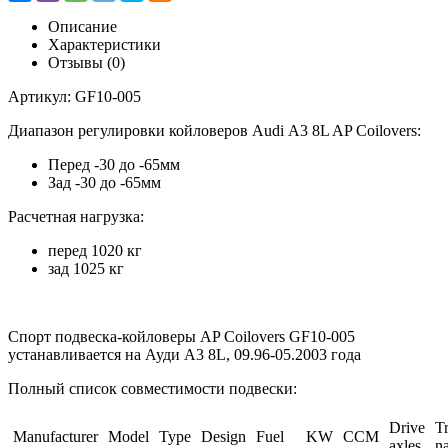
Описание
Характеристики
Отзывы (0)
Артикул: GF10-005
Диапазон регулировки койловеров Audi A3 8L AP Coilovers:
Перед -30 до -65мм
Зад -30 до -65мм
Расчетная нагрузка:
перед 1020 кг
зад 1025 кг
Спорт подвеска-койловеры AP Coilovers GF10-005
устанавливается на Ауди А3 8L,
09.96-05.2003
года
Полный список совместимости подвески:
Drive
T
Manufacturer
Model
Type
Design
Fuel
KW
CCM
axles
n