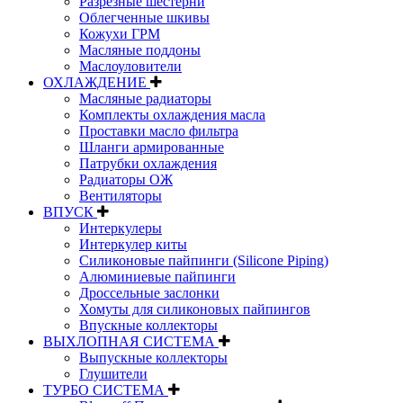
Разрезные шестерни
Облегченные шкивы
Кожухи ГРМ
Масляные поддоны
Маслоуловители
ОХЛАЖДЕНИЕ
Масляные радиаторы
Комплекты охлаждения масла
Проставки масло фильтра
Шланги армированные
Патрубки охлаждения
Радиаторы ОЖ
Вентиляторы
ВПУСК
Интеркулеры
Интеркулер киты
Силиконовые пайпинги (Silicone Piping)
Алюминиевые пайпинги
Дроссельные заслонки
Хомуты для силиконовых пайпингов
Впускные коллекторы
ВЫХЛОПНАЯ СИСТЕМА
Выпускные коллекторы
Глушители
ТУРБО СИСТЕМА