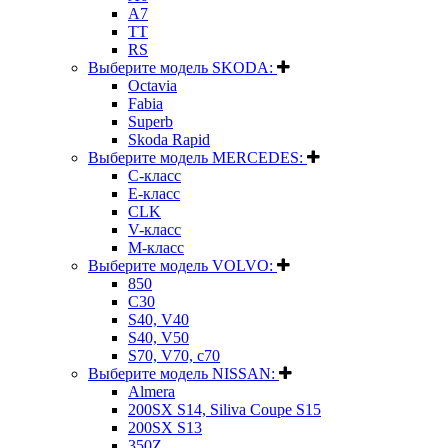
A7
TT
RS
Выберите модель SKODA:
Octavia
Fabia
Superb
Skoda Rapid
Выберите модель MERCEDES:
C-класс
E-класс
CLK
V-класс
M-класс
Выберите модель VOLVO:
850
C30
S40, V40
S40, V50
S70, V70, c70
Выберите модель NISSAN:
Almera
200SX S14, Siliva Coupe S15
200SX S13
350Z