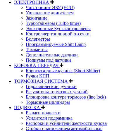
ЭЛЕКТРОНИКА
Чип-тюнинг ЭБУ (ECU)
Управление двигателем
Зажигание
Турботаймеры (Turbo timer)
Электронные Буст-контроллеры
Контроллер топливной отсечки
Вольтметры
Программируемые Shift Lamp
Тахометры
Дополнительные датчики
Подиумы под датчики
КОРОБКА ПЕРЕДАЧ
Короткоходные кулисы (Short Shifter)
Ручки КПП
ТОРМОЗНАЯ СИСТЕМА
Гидравлические ручники
Регуляторы тормозных усилий
Блокировка контура тормозов (line lock)
Тормозные цилиндры
ПОДВЕСКА
Рычаги подвески
Усилители подрамника
Распорки и усилители жесткости кузова
Стойки с занижением автомобильные