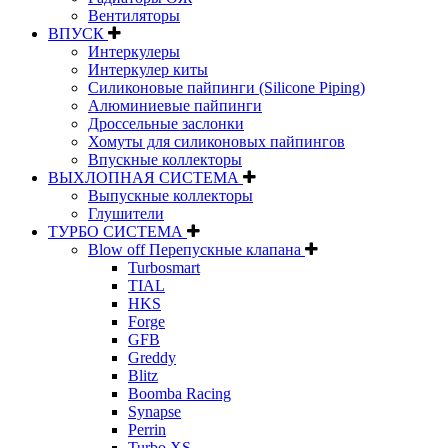
Вентиляторы
ВПУСК
Интеркулеры
Интеркулер киты
Силиконовые пайпинги (Silicone Piping)
Алюминиевые пайпинги
Дроссельные заслонки
Хомуты для силиконовых пайпингов
Впускные коллекторы
ВЫХЛОПНАЯ СИСТЕМА
Выпускные коллекторы
Глушители
ТУРБО СИСТЕМА
Blow off Перепускные клапана
Turbosmart
TIAL
HKS
Forge
GFB
Greddy
Blitz
Boomba Racing
Synapse
Perrin
Turbo XS