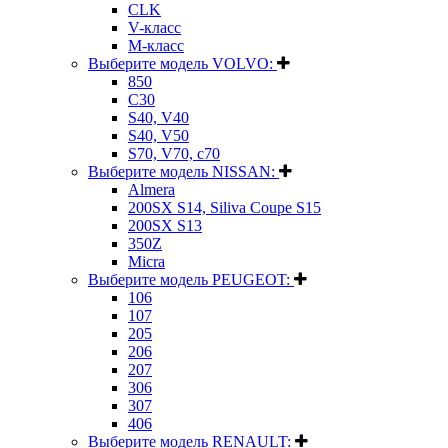
CLK
V-класс
M-класс
Выберите модель VOLVO:
850
C30
S40, V40
S40, V50
S70, V70, c70
Выберите модель NISSAN:
Almera
200SX S14, Siliva Coupe S15
200SX S13
350Z
Micra
Выберите модель PEUGEOT:
106
107
205
206
207
306
307
406
Выберите модель RENAULT: