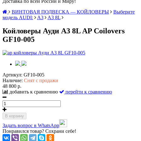
Доставка по всей России и Миру!
ВИНТОВАЯ ПОДВЕСКА — КОЙЛОВЕРЫ
Выберите
модель AUDI:
A3
A3 8L
Койловеры Ауди A3 8L AP Coilovers
GF10-005
Артикул:
GF10-005
Наличие:
Снят с продажи
48 800 р.
добавить к сравнению
перейти к сравнению
В корзину
Задать вопрос в WhatsApp
Понравился товар? Сохрани себе!