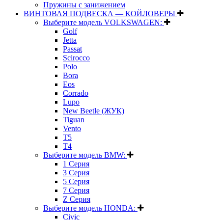
Пружины с занижением
ВИНТОВАЯ ПОДВЕСКА — КОЙЛОВЕРЫ
Выберите модель VOLKSWAGEN:
Golf
Jetta
Passat
Scirocco
Polo
Bora
Eos
Corrado
Lupo
New Beetle (ЖУК)
Tiguan
Vento
T5
T4
Выберите модель BMW:
1 Серия
3 Серия
5 Серия
7 Серия
Z Серия
Выберите модель HONDA:
Civic