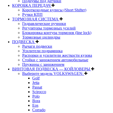
Подиумы под датчики
КОРОБКА ПЕРЕДАЧ
Короткоходные кулисы (Short Shifter)
Ручки КПП
ТОРМОЗНАЯ СИСТЕМА
Гидравлические ручники
Регуляторы тормозных усилий
Блокировка контура тормозов (line lock)
Тормозные цилиндры
ПОДВЕСКА
Рычаги подвески
Усилители подрамника
Распорки и усилители жесткости кузова
Стойки с занижением автомобильные
Пружины с занижением
ВИНТОВАЯ ПОДВЕСКА — КОЙЛОВЕРЫ
Выберите модель VOLKSWAGEN:
Golf
Jetta
Passat
Scirocco
Polo
Bora
Eos
Corrado