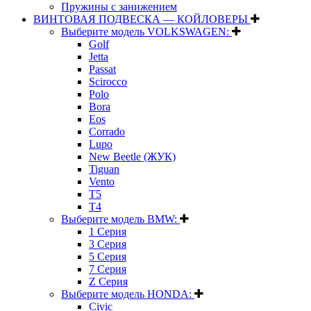
Пружины с занижением
ВИНТОВАЯ ПОДВЕСКА — КОЙЛОВЕРЫ
Выберите модель VOLKSWAGEN:
Golf
Jetta
Passat
Scirocco
Polo
Bora
Eos
Corrado
Lupo
New Beetle (ЖУК)
Tiguan
Vento
T5
T4
Выберите модель BMW:
1 Серия
3 Серия
5 Серия
7 Серия
Z Серия
Выберите модель HONDA:
Civic