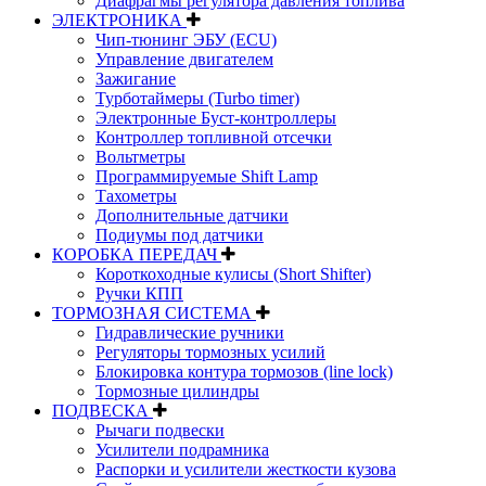
Диафрагмы регулятора давления топлива
ЭЛЕКТРОНИКА
Чип-тюнинг ЭБУ (ECU)
Управление двигателем
Зажигание
Турботаймеры (Turbo timer)
Электронные Буст-контроллеры
Контроллер топливной отсечки
Вольтметры
Программируемые Shift Lamp
Тахометры
Дополнительные датчики
Подиумы под датчики
КОРОБКА ПЕРЕДАЧ
Короткоходные кулисы (Short Shifter)
Ручки КПП
ТОРМОЗНАЯ СИСТЕМА
Гидравлические ручники
Регуляторы тормозных усилий
Блокировка контура тормозов (line lock)
Тормозные цилиндры
ПОДВЕСКА
Рычаги подвески
Усилители подрамника
Распорки и усилители жесткости кузова