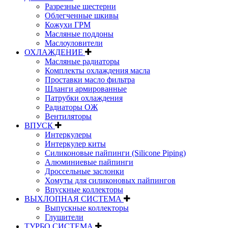
Разрезные шестерни
Облегченные шкивы
Кожухи ГРМ
Масляные поддоны
Маслоуловители
ОХЛАЖДЕНИЕ
Масляные радиаторы
Комплекты охлаждения масла
Проставки масло фильтра
Шланги армированные
Патрубки охлаждения
Радиаторы ОЖ
Вентиляторы
ВПУСК
Интеркулеры
Интеркулер киты
Силиконовые пайпинги (Silicone Piping)
Алюминиевые пайпинги
Дроссельные заслонки
Хомуты для силиконовых пайпингов
Впускные коллекторы
ВЫХЛОПНАЯ СИСТЕМА
Выпускные коллекторы
Глушители
ТУРБО СИСТЕМА