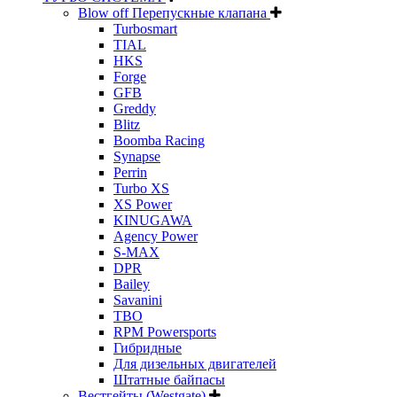
Blow off Перепускные клапана
Turbosmart
TIAL
HKS
Forge
GFB
Greddy
Blitz
Boomba Racing
Synapse
Perrin
Turbo XS
XS Power
KINUGAWA
Agency Power
S-MAX
DPR
Bailey
Savanini
TBO
RPM Powersports
Гибридные
Для дизельных двигателей
Штатные байпасы
Вестгейты (Westgate)