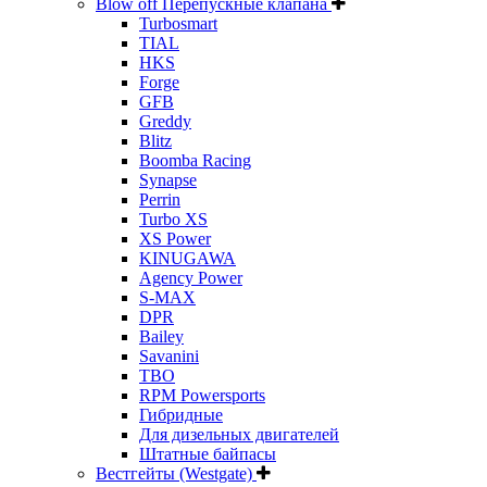
Blow off Перепускные клапана
Turbosmart
TIAL
HKS
Forge
GFB
Greddy
Blitz
Boomba Racing
Synapse
Perrin
Turbo XS
XS Power
KINUGAWA
Agency Power
S-MAX
DPR
Bailey
Savanini
TBO
RPM Powersports
Гибридные
Для дизельных двигателей
Штатные байпасы
Вестгейты (Westgate)