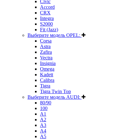
Civic
Accord
CRX
Integra
S2000
Fit (Jazz)
Выберите модель OPEL:
Corsa
Astra
Zafira
Vectra
Insignia
Omega
Kadett
Calibra
Tigra
Tigra Twin Top
Выберите модель AUDI:
80/90
100
A1
A2
A3
A4
A5