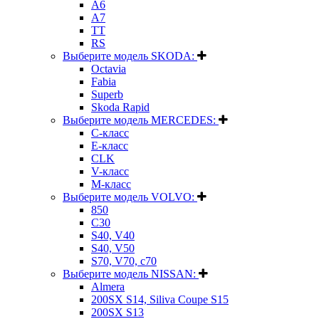
A6
A7
TT
RS
Выберите модель SKODA:
Octavia
Fabia
Superb
Skoda Rapid
Выберите модель MERCEDES:
C-класс
E-класс
CLK
V-класс
M-класс
Выберите модель VOLVO:
850
C30
S40, V40
S40, V50
S70, V70, c70
Выберите модель NISSAN:
Almera
200SX S14, Siliva Coupe S15
200SX S13