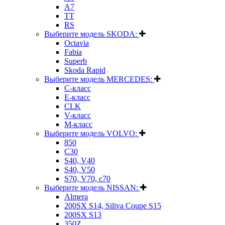
A7
TT
RS
Выберите модель SKODA:
Octavia
Fabia
Superb
Skoda Rapid
Выберите модель MERCEDES:
C-класс
E-класс
CLK
V-класс
M-класс
Выберите модель VOLVO:
850
C30
S40, V40
S40, V50
S70, V70, c70
Выберите модель NISSAN:
Almera
200SX S14, Siliva Coupe S15
200SX S13
350Z