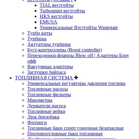
TIAL вестгейты
Turbosmart вестгейты
HKS вестгейты
EMUSA
Универсальные Вэстгейты Wastegate
Турбо киты
Турбины
Актуаторы турбины
Буст-контроллеры (Boost controller)
Переходники-фланцы Blow off | Адаптеры Блоу
офф
Вакуумные адаптеры
Заглушки байпаса
ТОПЛИВНАЯ СИСТЕМА
Универсальные регуляторы давления топлива
Топливные насосы
Топливные фильтры
Манометры
Держатели насоса
Топливные рейки
Люк бензобака
Фитинги
Топливные баки спорт гоночные безопасные
Противоотливные баки топливные