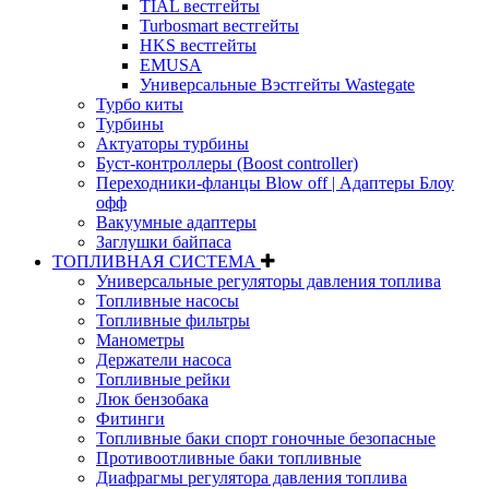
TIAL вестгейты
Turbosmart вестгейты
HKS вестгейты
EMUSA
Универсальные Вэстгейты Wastegate
Турбо киты
Турбины
Актуаторы турбины
Буст-контроллеры (Boost controller)
Переходники-фланцы Blow off | Адаптеры Блоу
офф
Вакуумные адаптеры
Заглушки байпаса
ТОПЛИВНАЯ СИСТЕМА
Универсальные регуляторы давления топлива
Топливные насосы
Топливные фильтры
Манометры
Держатели насоса
Топливные рейки
Люк бензобака
Фитинги
Топливные баки спорт гоночные безопасные
Противоотливные баки топливные
Диафрагмы регулятора давления топлива