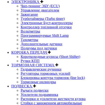
ЭЛЕКТРОНИКА
Чип-тюнинг ЭБУ (ECU)
Управление двигателем
Зажигание
Турботаймеры (Turbo timer)
Электронные Буст-контроллеры
Контроллер топливной отсечки
Вольтметры
Программируемые Shift Lamp
Тахометры
Дополнительные датчики
Подиумы под датчики
КОРОБКА ПЕРЕДАЧ
Короткоходные кулисы (Short Shifter)
Ручки КПП
ТОРМОЗНАЯ СИСТЕМА
Гидравлические ручники
Регуляторы тормозных усилий
Блокировка контура тормозов (line lock)
Тормозные цилиндры
ПОДВЕСКА
Рычаги подвески
Усилители подрамника
Распорки и усилители жесткости кузова
Стойки с занижением автомобильные