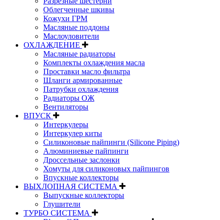
Разрезные шестерни
Облегченные шкивы
Кожухи ГРМ
Масляные поддоны
Маслоуловители
ОХЛАЖДЕНИЕ
Масляные радиаторы
Комплекты охлаждения масла
Проставки масло фильтра
Шланги армированные
Патрубки охлаждения
Радиаторы ОЖ
Вентиляторы
ВПУСК
Интеркулеры
Интеркулер киты
Силиконовые пайпинги (Silicone Piping)
Алюминиевые пайпинги
Дроссельные заслонки
Хомуты для силиконовых пайпингов
Впускные коллекторы
ВЫХЛОПНАЯ СИСТЕМА
Выпускные коллекторы
Глушители
ТУРБО СИСТЕМА