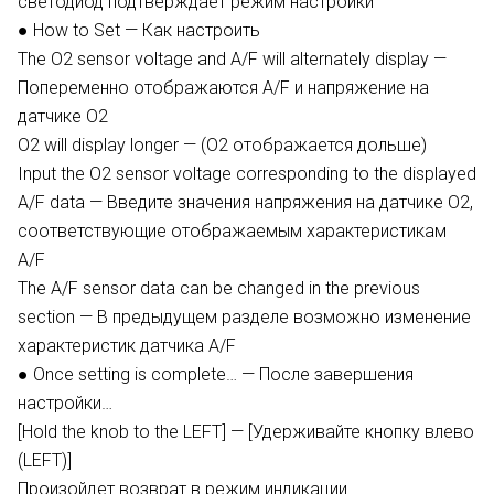
светодиод подтверждает режим настройки
● How to Set — Как настроить
The O2 sensor voltage and A/F will alternately display —
Попеременно отображаются A/F и напряжение на
датчике O2
O2 will display longer — (O2 отображается дольше)
Input the O2 sensor voltage corresponding to the displayed
A/F data — Введите значения напряжения на датчике O2,
соответствующие отображаемым характеристикам
A/F
The A/F sensor data can be changed in the previous
section — В предыдущем разделе возможно изменение
характеристик датчика A/F
● Once setting is complete… — После завершения
настройки…
[Hold the knob to the LEFT] — [Удерживайте кнопку влево
(LEFT)]
Произойдет возврат в режим индикации