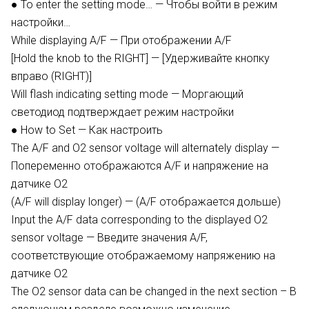
● To enter the setting mode… — Чтобы войти в режим
настройки…
While displaying A/F — При отображении A/F
[Hold the knob to the RIGHT] — [Удерживайте кнопку
вправо (RIGHT)]
Will flash indicating setting mode — Моргающий
светодиод подтверждает режим настройки
● How to Set — Как настроить
The A/F and O2 sensor voltage will alternately display —
Попеременно отображаются A/F и напряжение на
датчике O2
(A/F will display longer) — (A/F отображается дольше)
Input the A/F data corresponding to the displayed O2
sensor voltage — Введите значения A/F,
соответствующие отображаемому напряжению на
датчике O2
The O2 sensor data can be changed in the next section – В