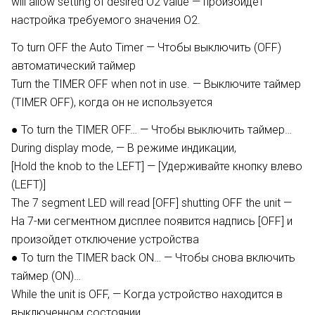
will allow setting of desired O2 value — произойдет
настройка требуемого значения O2.
To turn OFF the Auto Timer — Чтобы выключить (OFF)
автоматический таймер
Turn the TIMER OFF when not in use. — Выключите таймер
(TIMER OFF), когда он не используется
● To turn the TIMER OFF… — Чтобы выключить таймер…
During display mode, — В режиме индикации,
[Hold the knob to the LEFT] — [Удерживайте кнопку влево
(LEFT)]
The 7 segment LED will read [OFF] shutting OFF the unit —
На 7-ми сегментном дисплее появится надпись [OFF] и
произойдет отключение устройства
● To turn the TIMER back ON… — Чтобы снова включить
таймер (ON)…
While the unit is OFF, — Когда устройство находится в
выключенном состоянии,