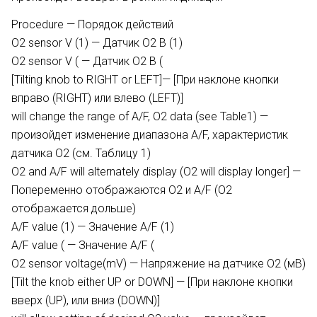
Procedure — Порядок действий
O2 sensor V (1) — Датчик O2 В (1)
O2 sensor V ( — Датчик O2 В (
[Tilting knob to RIGHT or LEFT]— [При наклоне кнопки
вправо (RIGHT) или влево (LEFT)]
will change the range of A/F, O2 data (see Table1) —
произойдет изменение диапазона A/F, характеристик
датчика O2 (см. Таблицу 1)
O2 and A/F will alternately display (O2 will display longer] —
Попеременно отображаются O2 и A/F (O2
отображается дольше)
A/F value (1) — Значение A/F (1)
A/F value ( — Значение A/F (
O2 sensor voltage(mV) — Напряжение на датчике O2 (мВ)
[Tilt the knob either UP or DOWN] — [При наклоне кнопки
вверх (UP), или вниз (DOWN)]