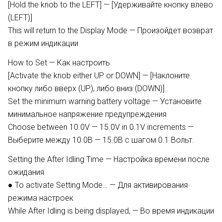
[Hold the knob to the LEFT] — [Удерживайте кнопку влево
(LEFT)]
This will return to the Display Mode — Произойдет возврат
в режим индикации
How to Set — Как настроить
[Activate the knob either UP or DOWN] — [Наклоните
кнопку либо вверх (UP), либо вниз (DOWN)]
Set the minimum warning battery voltage — Установите
минимальное напряжение предупреждения
Choose between 10.0V — 15.0V in 0.1V increments —
Выберите между 10.0В — 15.0В с шагом 0.1 Вольт.
Setting the After Idling Time — Настройка времени после
ожидания
● To activate Setting Mode… — Для активирования
режима настроек
While After Idling is being displayed, — Во время индикации