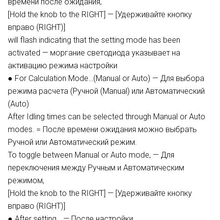
времени после ожидания,
[Hold the knob to the RIGHT] — [Удерживайте кнопку
вправо (RIGHT)]
will flash indicating that the setting mode has been
activated — моргание светодиода указывает на
активацию режима настройки
● For Calculation Mode…(Manual or Auto) — Для выбора
режима расчета (Ручной (Manual) или Автоматический
(Auto)
After Idling times can be selected through Manual or Auto
modes. = После времени ожидания можно выбрать
Ручной или Автоматический режим.
To toggle between Manual or Auto mode, — Для
переключения между Ручным и Автоматическим
режимом,
[Hold the knob to the RIGHT] — [Удерживайте кнопку
вправо (RIGHT)]
● After setting… — После настройки…