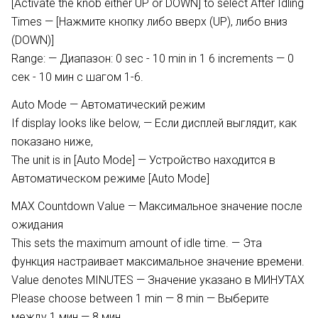
[Activate the knob either UP or DOWN] to select After Idling
Times — [Нажмите кнопку либо вверх (UP), либо вниз
(DOWN)]
Range: — Диапазон: 0 sec - 10 min in 1 6 increments — 0
сек - 10 мин с шагом 1-6.
Auto Mode — Автоматический режим
If display looks like below, — Если дисплей выглядит, как
показано ниже,
The unit is in [Auto Mode] — Устройство находится в
Автоматическом режиме [Auto Mode]
MAX Countdown Value — Максимальное значение после
ожидания
This sets the maximum amount of idle time. — Эта
функция настраивает максимальное значение времени.
Value denotes MINUTES — Значение указано в МИНУТАХ
Please choose between 1 min — 8 min — Выберите
между 1 мин — 8 мин