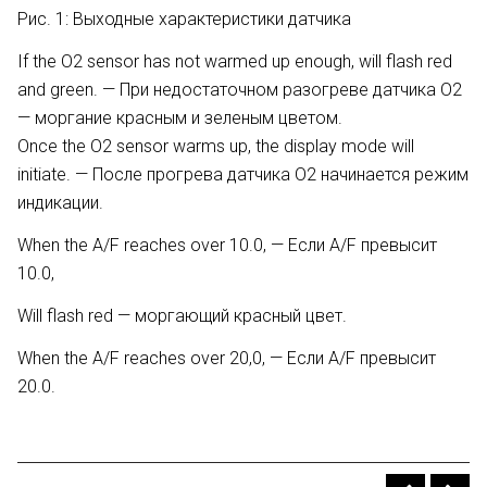
Рис. 1: Выходные характеристики датчика
If the О2 sensor has not warmed up enough, will flash red
and green. — При недостаточном разогреве датчика О2
— моргание красным и зеленым цветом.
Once the О2 sensor warms up, the display mode will
initiate. — После прогрева датчика О2 начинается режим
индикации.
When the A/F reaches over 10.0, — Если A/F превысит
10.0,
Will flash red — моргающий красный цвет.
When the A/F reaches over 20,0, — Если A/F превысит
20.0.