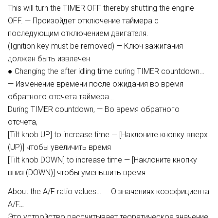
This will turn the TIMER OFF thereby shutting the engine
OFF. — Произойдет отключение таймера с
последующим отключением двигателя.
(Ignition key must be removed) — Ключ зажигания
должен быть извлечен
● Changing the after idling time during TIMER countdown…
— Изменение времени после ожидания во время
обратного отсчета таймера…
During TIMER countdown, — Во время обратного
отсчета,
[Tilt knob UP] to increase time — [Наклоните кнопку вверх
(UP)] чтобы увеличить время
[Tilt knob DOWN] to increase time — [Наклоните кнопку
вниз (DOWN)] чтобы уменьшить время
About the A/F ratio values… — О значениях коэффициента
A/F…
Это устройство рассчитывает теоретическое значение