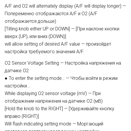
A/F and O2 will alternately display (A/F will display longer) —
Попеременно отображаются A/F и O2 (A/F
отображается дольше)
[Tilting knob either UP or DOWN] — [При наклоне кнопки
вверх (UP), или вниз (DOWN)]
will allow setting of desired A/F value — произойдет
настройка требуемого значения A/F.
O2 Sensor Voltage Setting — Настройка напряжения на
датчике О2
● To enter the setting mode… — Чтобы войти в режим
настройки…
While displaying O2 sensor voltage (mV) — При
отображении напряжения на датчике O2 (мВ)
[Hold the knob to the RIGHT] — [Удерживайте кнопку
вправо (RIGHT)]
Will flash indicating setting mode — Моргающий