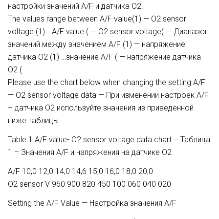
настройки значений A/F и датчика O2.
The values range between A/F value(1) — O2 sensor
voltage (1) …A/F value ( — O2 sensor voltage( — Диапазон
значений между значением A/F (1) — напряжение
датчика O2 (1) …значение A/F ( — напряжение датчика
O2 (
Please use the chart below when changing the setting A/F
— O2 sensor voltage data — При изменении настроек A/F
– датчика O2 используйте значения из приведенной
ниже таблицы
Table 1 A/F value- O2 sensor voltage data chart – Таблица
1 – Значения A/F и напряжения на датчике O2
A/F 10,0 12,0 14,0 14,6 15,0 16,0 18,0 20,0
O2 sensor V 960 900 820 450 100 060 040 020
Setting the A/F Value — Настройка значения A/F