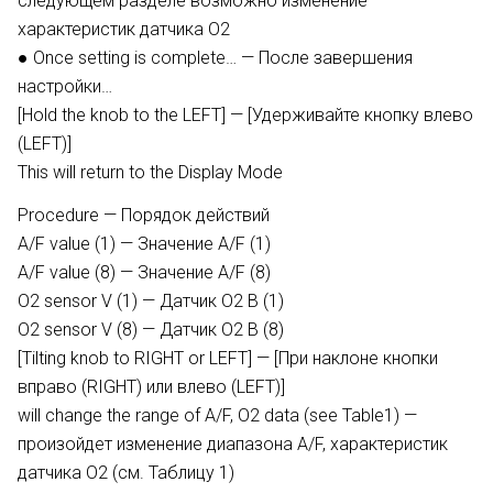
следующем разделе возможно изменение
характеристик датчика O2
● Once setting is complete… — После завершения
настройки…
[Hold the knob to the LEFT] — [Удерживайте кнопку влево
(LEFT)]
This will return to the Display Mode
Procedure — Порядок действий
A/F value (1) — Значение A/F (1)
A/F value (8) — Значение A/F (8)
O2 sensor V (1) — Датчик O2 В (1)
O2 sensor V (8) — Датчик O2 В (8)
[Tilting knob to RIGHT or LEFT] — [При наклоне кнопки
вправо (RIGHT) или влево (LEFT)]
will change the range of A/F, O2 data (see Table1) —
произойдет изменение диапазона A/F, характеристик
датчика O2 (см. Таблицу 1)