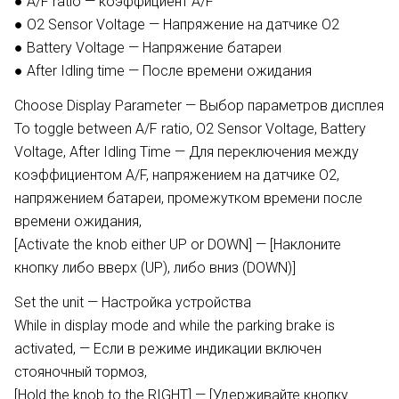
● A/F ratio — коэффициент A/F
● О2 Sensor Voltage — Напряжение на датчике О2
● Battery Voltage — Напряжение батареи
● After Idling time — После времени ожидания
Choose Display Parameter — Выбор параметров дисплея
To toggle between A/F ratio, О2 Sensor Voltage, Battery
Voltage, After Idling Time — Для переключения между
коэффициентом A/F, напряжением на датчике О2,
напряжением батареи, промежутком времени после
времени ожидания,
[Activate the knob either UP or DOWN] — [Наклоните
кнопку либо вверх (UP), либо вниз (DOWN)]
Set the unit — Настройка устройства
While in display mode and while the parking brake is
activated, — Если в режиме индикации включен
стояночный тормоз,
[Hold the knob to the RIGHT] — [Удерживайте кнопку