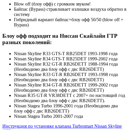
Blow off (блоу офф) с громким звуком!
Байпас (Bypass) стравливает излишки воздуха обратно в
систему
Гибридный вариант байпас+блоу офф
50/50 (blow off +
Bypass)
Блоу офф подходит на Ниссан Скайлайн ГТР
разных поколений:
Nissan Skyline R33 GTS-T RB25DET 1993-1998 года
Nissan Skyline R34 GTS-T RB25DET 1999-2002 года
Nissan Skyline R32 GT-R RB26DETT 1988-1994 года
(Необходимо два блоу офф с двс RB26DETT)
Nissan Skyline R33 GT-R RB26DETT 1993-1998 года
(Необходимо два блоу офф с двс RB26DETT)
Nissan Skyline R34 GT-R RB26DETT 1999-2002 года
(Необходимо два блоу офф с двс RB26DETT)
Nissan R35 GT-R VR38DETT с 2007+ по настоящий год
(Необходимо два блоу офф с двс RB26DETT).
Nissan Stagea Turbo 1996-2001 года (Необходимо два
блоу офф с двс RB26DETT)
Nissan Stagea Turbo 2001-2007 года
Инструкция по установке клапана Turbosmart Nissan Skyline