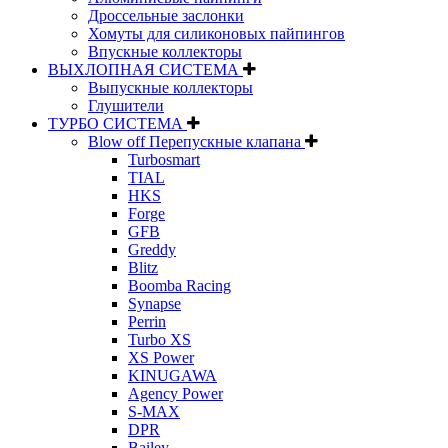
Дроссельные заслонки
Хомуты для силиконовых пайпингов
Впускные коллекторы
ВЫХЛОПНАЯ СИСТЕМА
Выпускные коллекторы
Глушители
ТУРБО СИСТЕМА
Blow off Перепускные клапана
Turbosmart
TIAL
HKS
Forge
GFB
Greddy
Blitz
Boomba Racing
Synapse
Perrin
Turbo XS
XS Power
KINUGAWA
Agency Power
S-MAX
DPR
Bailey