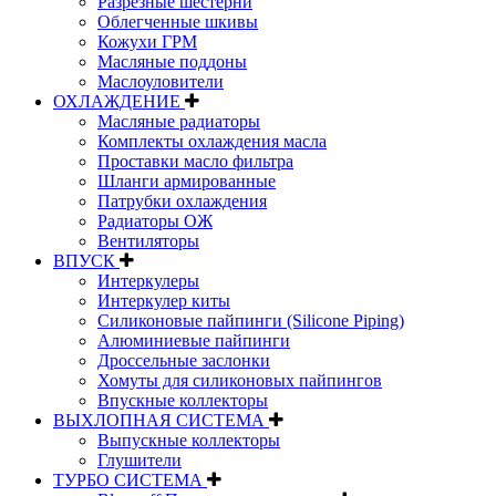
Разрезные шестерни
Облегченные шкивы
Кожухи ГРМ
Масляные поддоны
Маслоуловители
ОХЛАЖДЕНИЕ
Масляные радиаторы
Комплекты охлаждения масла
Проставки масло фильтра
Шланги армированные
Патрубки охлаждения
Радиаторы ОЖ
Вентиляторы
ВПУСК
Интеркулеры
Интеркулер киты
Силиконовые пайпинги (Silicone Piping)
Алюминиевые пайпинги
Дроссельные заслонки
Хомуты для силиконовых пайпингов
Впускные коллекторы
ВЫХЛОПНАЯ СИСТЕМА
Выпускные коллекторы
Глушители
ТУРБО СИСТЕМА