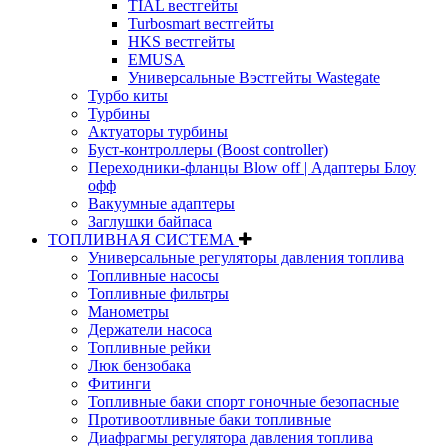
TIAL вестгейты
Turbosmart вестгейты
HKS вестгейты
EMUSA
Универсальные Вэстгейты Wastegate
Турбо киты
Турбины
Актуаторы турбины
Буст-контроллеры (Boost controller)
Переходники-фланцы Blow off | Адаптеры Блоу
офф
Вакуумные адаптеры
Заглушки байпаса
ТОПЛИВНАЯ СИСТЕМА
Универсальные регуляторы давления топлива
Топливные насосы
Топливные фильтры
Манометры
Держатели насоса
Топливные рейки
Люк бензобака
Фитинги
Топливные баки спорт гоночные безопасные
Противоотливные баки топливные
Диафрагмы регулятора давления топлива