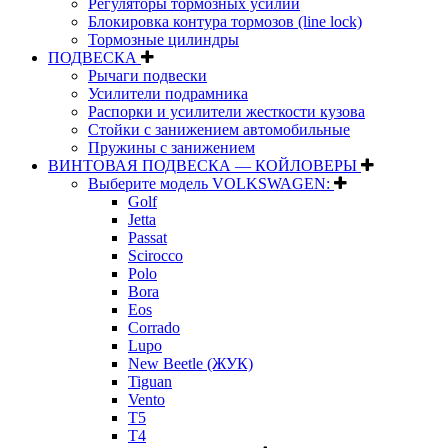
Регуляторы тормозных усилий
Блокировка контура тормозов (line lock)
Тормозные цилиндры
ПОДВЕСКА
Рычаги подвески
Усилители подрамника
Распорки и усилители жесткости кузова
Стойки с занижением автомобильные
Пружины с занижением
ВИНТОВАЯ ПОДВЕСКА — КОЙЛОВЕРЫ
Выберите модель VOLKSWAGEN:
Golf
Jetta
Passat
Scirocco
Polo
Bora
Eos
Corrado
Lupo
New Beetle (ЖУК)
Tiguan
Vento
T5
T4