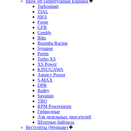
Blow off Перепускные клапана
Turbosmart
TIAL
HKS
Forge
GFB
Greddy
Blitz
Boomba Racing
Synapse
Perrin
Turbo XS
XS Power
KINUGAWA
Agency Power
S-MAX
DPR
Bailey
Savanini
TBO
RPM Powersports
Гибридные
Для дизельных двигателей
Штатные байпасы
Вестгейты (Westgate)