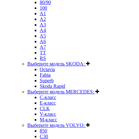
80/90
100
A1
A2
A3
A4
A5
A6
A7
TT
RS
Выберите модель SKODA:
Octavia
Fabia
Superb
Skoda Rapid
Выберите модель MERCEDES:
C-класс
E-класс
CLK
V-класс
M-класс
Выберите модель VOLVO:
850
C30