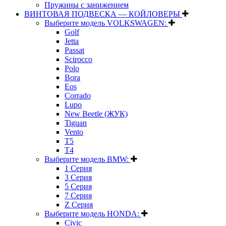
Пружины с занижением
ВИНТОВАЯ ПОДВЕСКА — КОЙЛОВЕРЫ
Выберите модель VOLKSWAGEN:
Golf
Jetta
Passat
Scirocco
Polo
Bora
Eos
Corrado
Lupo
New Beetle (ЖУК)
Tiguan
Vento
T5
T4
Выберите модель BMW:
1 Серия
3 Серия
5 Серия
7 Серия
Z Серия
Выберите модель HONDA:
Civic