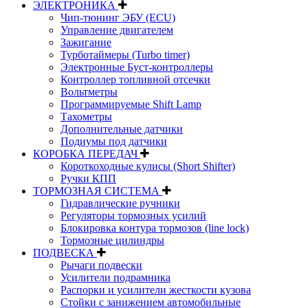
ЭЛЕКТРОНИКА
Чип-тюнинг ЭБУ (ECU)
Управление двигателем
Зажигание
Турботаймеры (Turbo timer)
Электронные Буст-контроллеры
Контроллер топливной отсечки
Вольтметры
Программируемые Shift Lamp
Тахометры
Дополнительные датчики
Подиумы под датчики
КОРОБКА ПЕРЕДАЧ
Короткоходные кулисы (Short Shifter)
Ручки КПП
ТОРМОЗНАЯ СИСТЕМА
Гидравлические ручники
Регуляторы тормозных усилий
Блокировка контура тормозов (line lock)
Тормозные цилиндры
ПОДВЕСКА
Рычаги подвески
Усилители подрамника
Распорки и усилители жесткости кузова
Стойки с занижением автомобильные