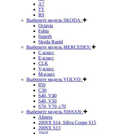
A7
TT
RS
Выберите модель SKODA:
Octavia
Fabia
Superb
Skoda Rapid
Выберите модель MERCEDES:
C-класс
E-класс
CLK
V-класс
M-класс
Выберите модель VOLVO:
850
C30
S40, V40
S40, V50
S70, V70, c70
Выберите модель NISSAN:
Almera
200SX S14, Siliva Coupe S15
200SX S13
350Z