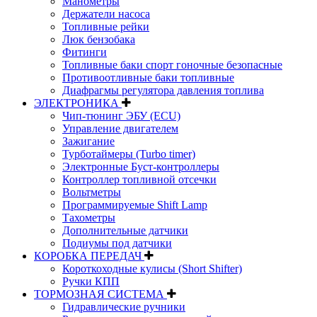
Манометры
Держатели насоса
Топливные рейки
Люк бензобака
Фитинги
Топливные баки спорт гоночные безопасные
Противоотливные баки топливные
Диафрагмы регулятора давления топлива
ЭЛЕКТРОНИКА
Чип-тюнинг ЭБУ (ECU)
Управление двигателем
Зажигание
Турботаймеры (Turbo timer)
Электронные Буст-контроллеры
Контроллер топливной отсечки
Вольтметры
Программируемые Shift Lamp
Тахометры
Дополнительные датчики
Подиумы под датчики
КОРОБКА ПЕРЕДАЧ
Короткоходные кулисы (Short Shifter)
Ручки КПП
ТОРМОЗНАЯ СИСТЕМА
Гидравлические ручники