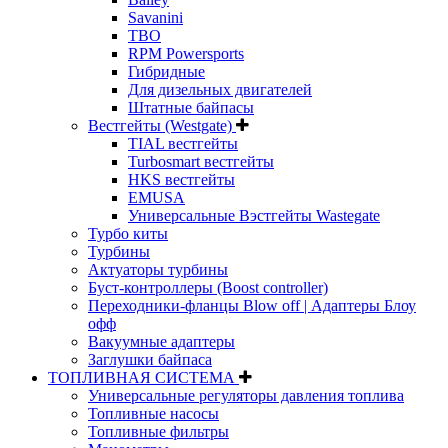
Savanini
TBO
RPM Powersports
Гибридные
Для дизельных двигателей
Штатные байпасы
Вестгейты (Westgate)
TIAL вестгейты
Turbosmart вестгейты
HKS вестгейты
EMUSA
Универсальные Вэстгейты Wastegate
Турбо киты
Турбины
Актуаторы турбины
Буст-контроллеры (Boost controller)
Переходники-фланцы Blow off | Адаптеры Блоу
офф
Вакуумные адаптеры
Заглушки байпаса
ТОПЛИВНАЯ СИСТЕМА
Универсальные регуляторы давления топлива
Топливные насосы
Топливные фильтры