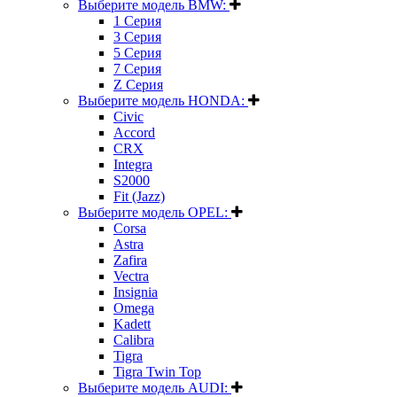
Выберите модель BMW:
1 Серия
3 Серия
5 Серия
7 Серия
Z Серия
Выберите модель HONDA:
Civic
Accord
CRX
Integra
S2000
Fit (Jazz)
Выберите модель OPEL:
Corsa
Astra
Zafira
Vectra
Insignia
Omega
Kadett
Calibra
Tigra
Tigra Twin Top
Выберите модель AUDI: