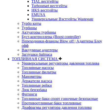
TIAL вестгейты
Turbosmart вестгейты
HKS вестгейты
EMUSA
Универсальные Вэстгейты Wastegate
Турбо киты
Турбины
Актуаторы турбины
Буст-контроллеры (Boost controller)
Переходники-фланцы Blow off | Адаптеры Блоу
офф
Вакуумные адаптеры
Заглушки байпаса
ТОПЛИВНАЯ СИСТЕМА
Универсальные регуляторы давления топлива
Топливные насосы
Топливные фильтры
Манометры
Держатели насоса
Топливные рейки
Люк бензобака
Фитинги
Топливные баки спорт гоночные безопасные
Противоотливные баки топливные
Диафрагмы регулятора давления топлива