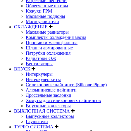
Разрезные шестерни
Облегченные шкивы
Кожухи ГРМ
Масляные поддоны
Маслоуловители
ОХЛАЖДЕНИЕ
Масляные радиаторы
Комплекты охлаждения масла
Проставки масло фильтра
Шланги армированные
Патрубки охлаждения
Радиаторы ОЖ
Вентиляторы
ВПУСК
Интеркулеры
Интеркулер киты
Силиконовые пайпинги (Silicone Piping)
Алюминиевые пайпинги
Дроссельные заслонки
Хомуты для силиконовых пайпингов
Впускные коллекторы
ВЫХЛОПНАЯ СИСТЕМА
Выпускные коллекторы
Глушители
ТУРБО СИСТЕМА