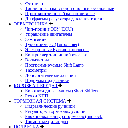
Фитинги
Топливные баки спорт гоночные безопасные
Противоотливные баки топливные
Диафрагмы регулятора давления топлива
ЭЛЕКТРОНИКА
Чип-тюнинг ЭБУ (ECU)
Управление двигателем
Зажигание
Турботаймеры (Turbo timer)
Электронные Буст-контроллеры
Контроллер топливной отсечки
Вольтметры
Программируемые Shift Lamp
Тахометры
Дополнительные датчики
Подиумы под датчики
КОРОБКА ПЕРЕДАЧ
Короткоходные кулисы (Short Shifter)
Ручки КПП
ТОРМОЗНАЯ СИСТЕМА
Гидравлические ручники
Регуляторы тормозных усилий
Блокировка контура тормозов (line lock)
Тормозные цилиндры
ПОДВЕСКА