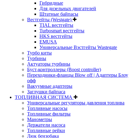
Гибридные
Для дизельных двигателей
Штатные байпасы
Вестгейты (Westgate)
TIAL вестгейты
Turbosmart вестгейты
HKS вестгейты
EMUSA
Универсальные Вэстгейты Wastegate
Турбо киты
Турбины
Актуаторы турбины
Буст-контроллеры (Boost controller)
Переходники-фланцы Blow off | Адаптеры Блоу
офф
Вакуумные адаптеры
Заглушки байпаса
ТОПЛИВНАЯ СИСТЕМА
Универсальные регуляторы давления топлива
Топливные насосы
Топливные фильтры
Манометры
Держатели насоса
Топливные рейки
Люк бензобака