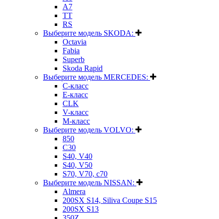
A7
TT
RS
Выберите модель SKODA:
Octavia
Fabia
Superb
Skoda Rapid
Выберите модель MERCEDES:
C-класс
E-класс
CLK
V-класс
M-класс
Выберите модель VOLVO:
850
C30
S40, V40
S40, V50
S70, V70, c70
Выберите модель NISSAN:
Almera
200SX S14, Siliva Coupe S15
200SX S13
350Z