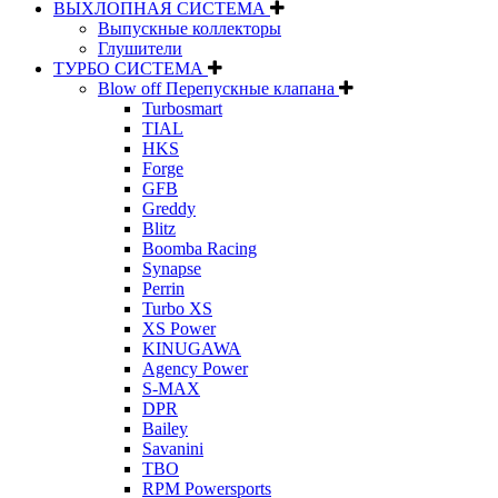
ВЫХЛОПНАЯ СИСТЕМА
Выпускные коллекторы
Глушители
ТУРБО СИСТЕМА
Blow off Перепускные клапана
Turbosmart
TIAL
HKS
Forge
GFB
Greddy
Blitz
Boomba Racing
Synapse
Perrin
Turbo XS
XS Power
KINUGAWA
Agency Power
S-MAX
DPR
Bailey
Savanini
TBO
RPM Powersports