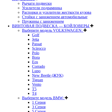
Рычаги подвески
Усилители подрамника
Распорки и усилители жесткости кузова
Стойки с занижением автомобильные
Пружины с занижением
ВИНТОВАЯ ПОДВЕСКА — КОЙЛОВЕРЫ
Выберите модель VOLKSWAGEN:
Golf
Jetta
Passat
Scirocco
Polo
Bora
Eos
Corrado
Lupo
New Beetle (ЖУК)
Tiguan
Vento
T5
T4
Выберите модель BMW:
1 Серия
3 Серия
5 Серия