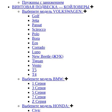
Пружины с занижением
ВИНТОВАЯ ПОДВЕСКА — КОЙЛОВЕРЫ
Выберите модель VOLKSWAGEN:
Golf
Jetta
Passat
Scirocco
Polo
Bora
Eos
Corrado
Lupo
New Beetle (ЖУК)
Tiguan
Vento
T5
T4
Выберите модель BMW:
1 Серия
3 Серия
5 Серия
7 Серия
Z Серия
Выберите модель HONDA:
Civic