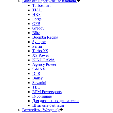
Blow off Перепускные клапана
Turbosmart
TIAL
HKS
Forge
GFB
Greddy
Blitz
Boomba Racing
Synapse
Perrin
Turbo XS
XS Power
KINUGAWA
Agency Power
S-MAX
DPR
Bailey
Savanini
TBO
RPM Powersports
Гибридные
Для дизельных двигателей
Штатные байпасы
Вестгейты (Westgate)