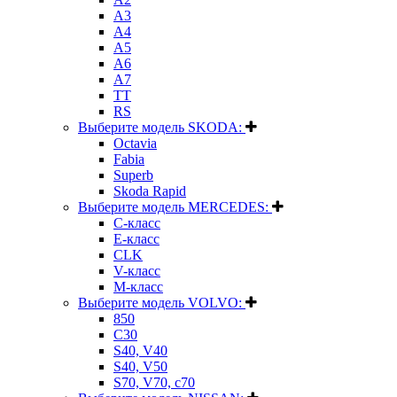
A3
A4
A5
A6
A7
TT
RS
Выберите модель SKODA:
Octavia
Fabia
Superb
Skoda Rapid
Выберите модель MERCEDES:
C-класс
E-класс
CLK
V-класс
M-класс
Выберите модель VOLVO:
850
C30
S40, V40
S40, V50
S70, V70, c70