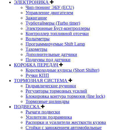
ЭЛЕКТРОНИКА
Чип-тюнинг ЭБУ (ECU)
Управление двигателем
Зажигание
Турботаймеры (Turbo timer)
Электронные Буст-контроллеры
Контроллер топливной отсечки
Вольтметры
Программируемые Shift Lamp
Тахометры
Дополнительные датчики
Подиумы под датчики
КОРОБКА ПЕРЕДАЧ
Короткоходные кулисы (Short Shifter)
Ручки КПП
ТОРМОЗНАЯ СИСТЕМА
Гидравлические ручники
Регуляторы тормозных усилий
Блокировка контура тормозов (line lock)
Тормозные цилиндры
ПОДВЕСКА
Рычаги подвески
Усилители подрамника
Распорки и усилители жесткости кузова
Стойки с занижением автомобильные