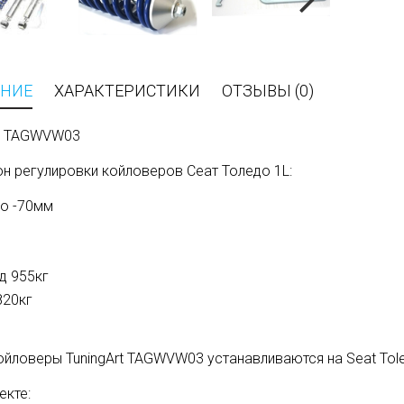
НИЕ
ХАРАКТЕРИСТИКИ
ОТЗЫВЫ (0)
л: TAGWVW03
н регулировки койловеров Сеат Толедо 1L:
до -70мм
д 955кг
820кг
ойловеры TuningArt TAGWVW03 устанавливаются на Seat Tole
екте: