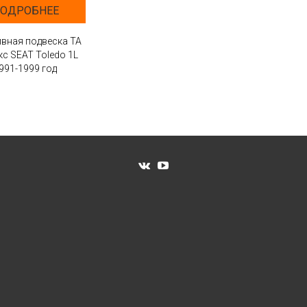
ОДРОБНЕЕ
вная подвеска ТА
кс SEAT Toledo 1L
991-1999 год