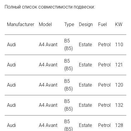
Полный список совместимости подвески:
Manufacturer
Model
Type
Design
Fuel
KW
C
B5
Audi
A4 Avant
Estate
Petrol
110
1
(B5)
B5
Audi
A4 Avant
Estate
Petrol
121
2
(B5)
B5
Audi
A4 Avant
Estate
Petrol
120
2
(B5)
B5
Audi
A4 Avant
Estate
Petrol
132
1
(B5)
B5
Audi
A4 Avant
Estate
Petrol
128
2
(B5)