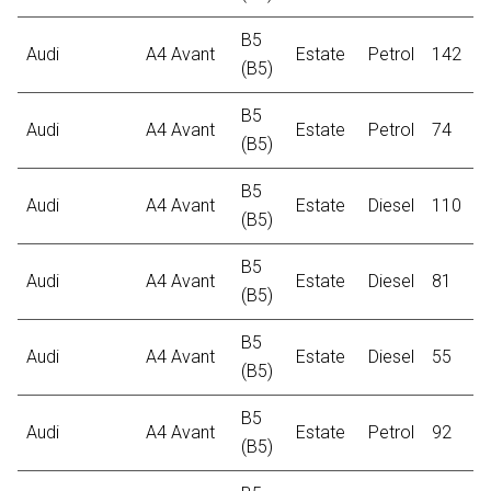
B5
Audi
A4 Avant
Estate
Petrol
142
2
(B5)
B5
Audi
A4 Avant
Estate
Petrol
74
1
(B5)
B5
Audi
A4 Avant
Estate
Diesel
110
2
(B5)
B5
Audi
A4 Avant
Estate
Diesel
81
1
(B5)
B5
Audi
A4 Avant
Estate
Diesel
55
1
(B5)
B5
Audi
A4 Avant
Estate
Petrol
92
1
(B5)