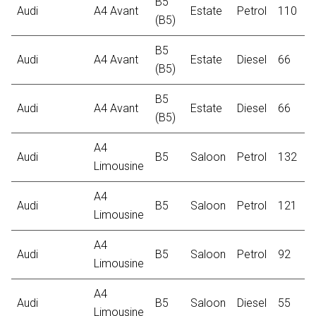
B5
Audi
A4 Avant
Estate
Petrol
110
2
(B5)
B5
Audi
A4 Avant
Estate
Diesel
66
1
(B5)
B5
Audi
A4 Avant
Estate
Diesel
66
1
(B5)
A4
Audi
B5
Saloon
Petrol
132
1
Limousine
A4
Audi
B5
Saloon
Petrol
121
2
Limousine
A4
Audi
B5
Saloon
Petrol
92
1
Limousine
A4
Audi
B5
Saloon
Diesel
55
1
Limousine