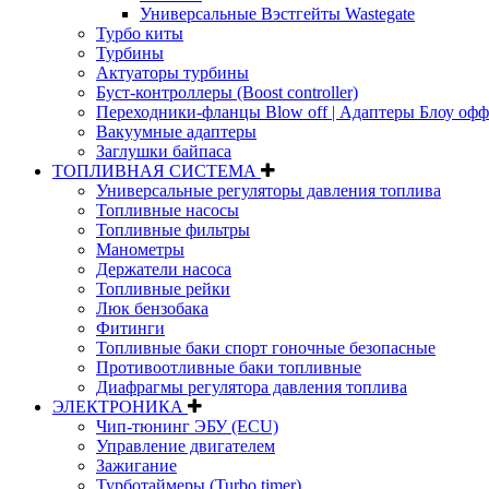
Универсальные Вэстгейты Wastegate
Турбо киты
Турбины
Актуаторы турбины
Буст-контроллеры (Boost controller)
Переходники-фланцы Blow off | Адаптеры Блоу офф
Вакуумные адаптеры
Заглушки байпаса
ТОПЛИВНАЯ СИСТЕМА
Универсальные регуляторы давления топлива
Топливные насосы
Топливные фильтры
Манометры
Держатели насоса
Топливные рейки
Люк бензобака
Фитинги
Топливные баки спорт гоночные безопасные
Противоотливные баки топливные
Диафрагмы регулятора давления топлива
ЭЛЕКТРОНИКА
Чип-тюнинг ЭБУ (ECU)
Управление двигателем
Зажигание
Турботаймеры (Turbo timer)