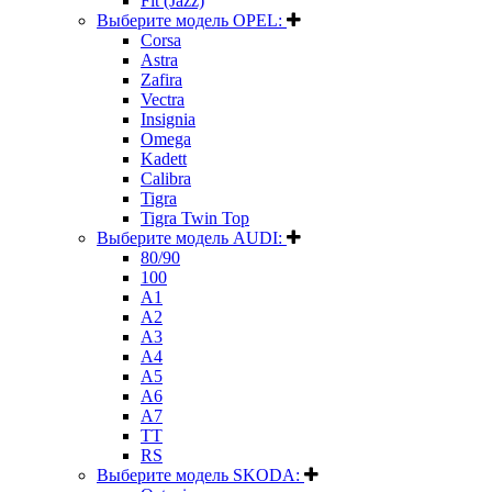
Fit (Jazz)
Выберите модель OPEL:
Corsa
Astra
Zafira
Vectra
Insignia
Omega
Kadett
Calibra
Tigra
Tigra Twin Top
Выберите модель AUDI:
80/90
100
A1
A2
A3
A4
A5
A6
A7
TT
RS
Выберите модель SKODA: