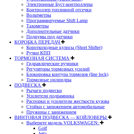
Электронные Буст-контроллеры
Контроллер топливной отсечки
Вольтметры
Программируемые Shift Lamp
Тахометры
Дополнительные датчики
Подиумы под датчики
КОРОБКА ПЕРЕДАЧ
Короткоходные кулисы (Short Shifter)
Ручки КПП
ТОРМОЗНАЯ СИСТЕМА
Гидравлические ручники
Регуляторы тормозных усилий
Блокировка контура тормозов (line lock)
Тормозные цилиндры
ПОДВЕСКА
Рычаги подвески
Усилители подрамника
Распорки и усилители жесткости кузова
Стойки с занижением автомобильные
Пружины с занижением
ВИНТОВАЯ ПОДВЕСКА — КОЙЛОВЕРЫ
Выберите модель VOLKSWAGEN:
Golf
Jetta