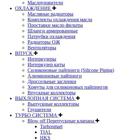
Маслоуловители
ОХЛАЖДЕНИЕ
Масляные радиаторы
Комплекты охлаждения масла
Проставки масло фильтра
Шланги армированные
Патрубки охлаждения
Радиаторы ОЖ
Вентиляторы
ВПУСК
Интеркулеры
Интеркулер киты
Силиконовые пайпинги (Silicone Piping)
Алюминиевые пайпинги
Дроссельные заслонки
Хомуты для силиконовых пайпингов
Впускные коллекторы
ВЫХЛОПНАЯ СИСТЕМА
Выпускные коллекторы
Глушители
ТУРБО СИСТЕМА
Blow off Перепускные клапана
Turbosmart
TIAL
HKS