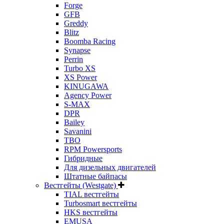
Forge
GFB
Greddy
Blitz
Boomba Racing
Synapse
Perrin
Turbo XS
XS Power
KINUGAWA
Agency Power
S-MAX
DPR
Bailey
Savanini
TBO
RPM Powersports
Гибридные
Для дизельных двигателей
Штатные байпасы
Вестгейты (Westgate)
TIAL вестгейты
Turbosmart вестгейты
HKS вестгейты
EMUSA