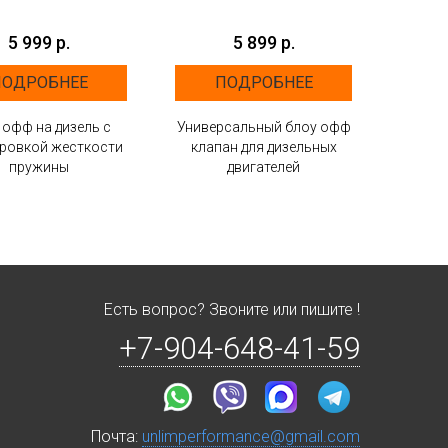
5 999 р.
5 899 р.
ПОДРОБНЕЕ
ПОДРОБНЕЕ
 офф на дизель с
Универсальный блоу офф
Ба
ировкой жесткости
клапан для дизельных
дизел
пружины
двигателей
у
Есть вопрос? Звоните или пишите !
+7-904-648-41-59
Почта:
unlimperformance@gmail.com