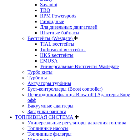
Savanini
TBO
RPM Powersports
Гибридные
Для дизельных двигателей
Штатные байпасы
Вестгейты (Westgate)
TIAL вестгейты
Turbosmart вестгейты
HKS вестгейты
EMUSA
Универсальные Вэстгейты Wastegate
Турбо киты
Турбины
Актуаторы турбины
Буст-контроллеры (Boost controller)
Переходники-фланцы Blow off | Адаптеры Блоу
офф
Вакуумные адаптеры
Заглушки байпаса
ТОПЛИВНАЯ СИСТЕМА
Универсальные регуляторы давления топлива
Топливные насосы
Топливные фильтры
Манометры