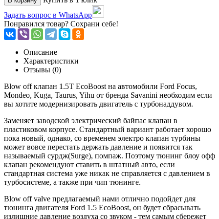
В корзину
Задать вопрос в WhatsApp
Понравился товар? Сохрани себе!
Описание
Характеристики
Отзывы (0)
Blow off клапан 1.5T EcoBoost на автомобили Ford Focus,
Mondeo, Kuga, Taurus, Yihu от бренда Savanini необходим если
вы хотите модернизировать двигатель с турбонаддувом.
Заменяет заводской электрический байпас клапан в
пластиковом корпусе. Стандартный вариант работает хорошо
пока новый, однако, со временем электро клапан турбины
может вовсе перестать держать давление и появится так
называемый сурдж(Surge), помпаж. Поэтому тюнинг блоу офф
клапан рекомендуют ставить в штатный авто, если
стандартная система уже никак не справляется с давлением в
турбосистеме, а также при чип тюнинге.
Blow off valve предлагаемый нами отлично подойдет для
тюнинга двигателя Ford 1.5 EcoBoost, он будет сбрасывать
излишние давление воздуха со звуком - тем самым сбережет