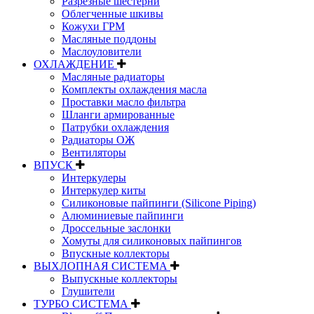
Разрезные шестерни
Облегченные шкивы
Кожухи ГРМ
Масляные поддоны
Маслоуловители
ОХЛАЖДЕНИЕ
Масляные радиаторы
Комплекты охлаждения масла
Проставки масло фильтра
Шланги армированные
Патрубки охлаждения
Радиаторы ОЖ
Вентиляторы
ВПУСК
Интеркулеры
Интеркулер киты
Силиконовые пайпинги (Silicone Piping)
Алюминиевые пайпинги
Дроссельные заслонки
Хомуты для силиконовых пайпингов
Впускные коллекторы
ВЫХЛОПНАЯ СИСТЕМА
Выпускные коллекторы
Глушители
ТУРБО СИСТЕМА