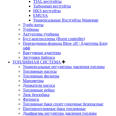
TIAL вестгейты
Turbosmart вестгейты
HKS вестгейты
EMUSA
Универсальные Вэстгейты Wastegate
Турбо киты
Турбины
Актуаторы турбины
Буст-контроллеры (Boost controller)
Переходники-фланцы Blow off | Адаптеры Блоу
офф
Вакуумные адаптеры
Заглушки байпаса
ТОПЛИВНАЯ СИСТЕМА
Универсальные регуляторы давления топлива
Топливные насосы
Топливные фильтры
Манометры
Держатели насоса
Топливные рейки
Люк бензобака
Фитинги
Топливные баки спорт гоночные безопасные
Противоотливные баки топливные
Диафрагмы регулятора давления топлива