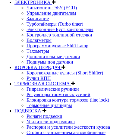
ЭЛЕКТРОНИКА
Чип-тюнинг ЭБУ (ECU)
Управление двигателем
Зажигание
Турботаймеры (Turbo timer)
Электронные Буст-контроллеры
Контроллер топливной отсечки
Вольтметры
Программируемые Shift Lamp
Тахометры
Дополнительные датчики
Подиумы под датчики
КОРОБКА ПЕРЕДАЧ
Короткоходные кулисы (Short Shifter)
Ручки КПП
ТОРМОЗНАЯ СИСТЕМА
Гидравлические ручники
Регуляторы тормозных усилий
Блокировка контура тормозов (line lock)
Тормозные цилиндры
ПОДВЕСКА
Рычаги подвески
Усилители подрамника
Распорки и усилители жесткости кузова
Стойки с занижением автомобильные