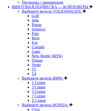
Пружины с занижением
ВИНТОВАЯ ПОДВЕСКА — КОЙЛОВЕРЫ
Выберите модель VOLKSWAGEN:
Golf
Jetta
Passat
Scirocco
Polo
Bora
Eos
Corrado
Lupo
New Beetle (ЖУК)
Tiguan
Vento
T5
T4
Выберите модель BMW:
1 Серия
3 Серия
5 Серия
7 Серия
Z Серия
Выберите модель HONDA:
Civic