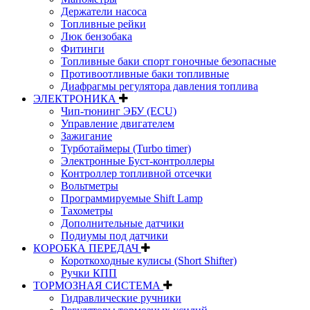
Держатели насоса
Топливные рейки
Люк бензобака
Фитинги
Топливные баки спорт гоночные безопасные
Противоотливные баки топливные
Диафрагмы регулятора давления топлива
ЭЛЕКТРОНИКА
Чип-тюнинг ЭБУ (ECU)
Управление двигателем
Зажигание
Турботаймеры (Turbo timer)
Электронные Буст-контроллеры
Контроллер топливной отсечки
Вольтметры
Программируемые Shift Lamp
Тахометры
Дополнительные датчики
Подиумы под датчики
КОРОБКА ПЕРЕДАЧ
Короткоходные кулисы (Short Shifter)
Ручки КПП
ТОРМОЗНАЯ СИСТЕМА
Гидравлические ручники