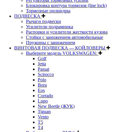
Регуляторы тормозных усилий
Блокировка контура тормозов (line lock)
Тормозные цилиндры
ПОДВЕСКА
Рычаги подвески
Усилители подрамника
Распорки и усилители жесткости кузова
Стойки с занижением автомобильные
Пружины с занижением
ВИНТОВАЯ ПОДВЕСКА — КОЙЛОВЕРЫ
Выберите модель VOLKSWAGEN:
Golf
Jetta
Passat
Scirocco
Polo
Bora
Eos
Corrado
Lupo
New Beetle (ЖУК)
Tiguan
Vento
T5
T4