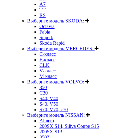
A7
TT
RS
Выберите модель SKODA:
Octavia
Fabia
Superb
Skoda Rapid
Выберите модель MERCEDES:
C-класс
E-класс
CLK
V-класс
M-класс
Выберите модель VOLVO:
850
C30
S40, V40
S40, V50
S70, V70, c70
Выберите модель NISSAN:
Almera
200SX S14, Siliva Coupe S15
200SX S13
350Z