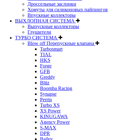
Дроссельные заслонки
Хомуты для силиконовых пайпингов
Впускные коллекторы
ВЫХЛОПНАЯ СИСТЕМА
Выпускные коллекторы
Глушители
ТУРБО СИСТЕМА
Blow off Перепускные клапана
Turbosmart
TIAL
HKS
Forge
GFB
Greddy
Blitz
Boomba Racing
Synapse
Perrin
Turbo XS
XS Power
KINUGAWA
Agency Power
S-MAX
DPR
Bailey