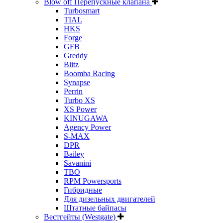
Blow off Перепускные клапана
Turbosmart
TIAL
HKS
Forge
GFB
Greddy
Blitz
Boomba Racing
Synapse
Perrin
Turbo XS
XS Power
KINUGAWA
Agency Power
S-MAX
DPR
Bailey
Savanini
TBO
RPM Powersports
Гибридные
Для дизельных двигателей
Штатные байпасы
Вестгейты (Westgate)