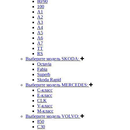
80/90
100
A1
A2
A3
A4
A5
A6
A7
TT
RS
Выберите модель SKODA:
Octavia
Fabia
Superb
Skoda Rapid
Выберите модель MERCEDES:
C-класс
E-класс
CLK
V-класс
M-класс
Выберите модель VOLVO:
850
C30