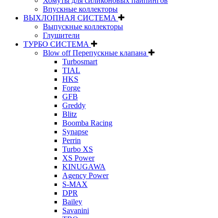
Хомуты для силиконовых пайпингов
Впускные коллекторы
ВЫХЛОПНАЯ СИСТЕМА
Выпускные коллекторы
Глушители
ТУРБО СИСТЕМА
Blow off Перепускные клапана
Turbosmart
TIAL
HKS
Forge
GFB
Greddy
Blitz
Boomba Racing
Synapse
Perrin
Turbo XS
XS Power
KINUGAWA
Agency Power
S-MAX
DPR
Bailey
Savanini