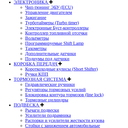
ЭЛЕКТРОНИКА
Чип-тюнинг ЭБУ (ECU)
Управление двигателем
Зажигание
Турботаймеры (Turbo timer)
Электронные Буст-контроллеры
Контроллер топливной отсечки
Вольтметры
Программируемые Shift Lamp
Тахометры
Дополнительные датчики
Подиумы под датчики
КОРОБКА ПЕРЕДАЧ
Короткоходные кулисы (Short Shifter)
Ручки КПП
ТОРМОЗНАЯ СИСТЕМА
Гидравлические ручники
Регуляторы тормозных усилий
Блокировка контура тормозов (line lock)
Тормозные цилиндры
ПОДВЕСКА
Рычаги подвески
Усилители подрамника
Распорки и усилители жесткости кузова
Стойки с занижением автомобильные