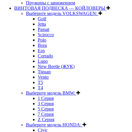
Пружины с занижением
ВИНТОВАЯ ПОДВЕСКА — КОЙЛОВЕРЫ
Выберите модель VOLKSWAGEN:
Golf
Jetta
Passat
Scirocco
Polo
Bora
Eos
Corrado
Lupo
New Beetle (ЖУК)
Tiguan
Vento
T5
T4
Выберите модель BMW:
1 Серия
3 Серия
5 Серия
7 Серия
Z Серия
Выберите модель HONDA:
Civic