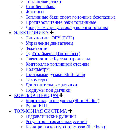
Топливные рейки
Люк бензобака
Фитинги
Топливные баки спорт гоночные безопасные
Противоотливные баки топливные
Диафрагмы регулятора давления топлива
ЭЛЕКТРОНИКА
Чип-тюнинг ЭБУ (ECU)
Управление двигателем
Зажигание
Турботаймеры (Turbo timer)
Электронные Буст-контроллеры
Контроллер топливной отсечки
Вольтметры
Программируемые Shift Lamp
Тахометры
Дополнительные датчики
Подиумы под датчики
КОРОБКА ПЕРЕДАЧ
Короткоходные кулисы (Short Shifter)
Ручки КПП
ТОРМОЗНАЯ СИСТЕМА
Гидравлические ручники
Регуляторы тормозных усилий
Блокировка контура тормозов (line lock)