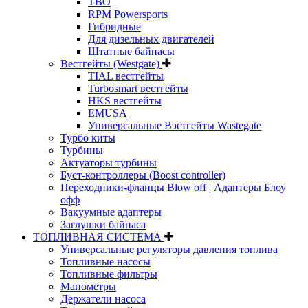
TBO
RPM Powersports
Гибридные
Для дизельных двигателей
Штатные байпасы
Вестгейты (Westgate)
TIAL вестгейты
Turbosmart вестгейты
HKS вестгейты
EMUSA
Универсальные Вэстгейты Wastegate
Турбо киты
Турбины
Актуаторы турбины
Буст-контроллеры (Boost controller)
Переходники-фланцы Blow off | Адаптеры Блоу
офф
Вакуумные адаптеры
Заглушки байпаса
ТОПЛИВНАЯ СИСТЕМА
Универсальные регуляторы давления топлива
Топливные насосы
Топливные фильтры
Манометры
Держатели насоса