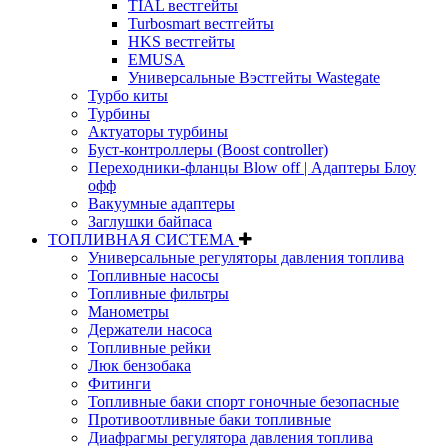
TIAL вестгейты
Turbosmart вестгейты
HKS вестгейты
EMUSA
Универсальные Вэстгейты Wastegate
Турбо киты
Турбины
Актуаторы турбины
Буст-контроллеры (Boost controller)
Переходники-фланцы Blow off | Адаптеры Блоу
офф
Вакуумные адаптеры
Заглушки байпаса
ТОПЛИВНАЯ СИСТЕМА
Универсальные регуляторы давления топлива
Топливные насосы
Топливные фильтры
Манометры
Держатели насоса
Топливные рейки
Люк бензобака
Фитинги
Топливные баки спорт гоночные безопасные
Противоотливные баки топливные
Диафрагмы регулятора давления топлива