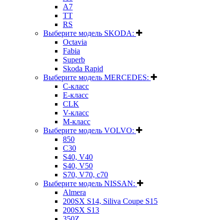
A7
TT
RS
Выберите модель SKODA:
Octavia
Fabia
Superb
Skoda Rapid
Выберите модель MERCEDES:
C-класс
E-класс
CLK
V-класс
M-класс
Выберите модель VOLVO:
850
C30
S40, V40
S40, V50
S70, V70, c70
Выберите модель NISSAN:
Almera
200SX S14, Siliva Coupe S15
200SX S13
350Z