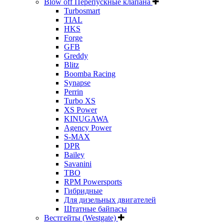
Blow off Перепускные клапана
Turbosmart
TIAL
HKS
Forge
GFB
Greddy
Blitz
Boomba Racing
Synapse
Perrin
Turbo XS
XS Power
KINUGAWA
Agency Power
S-MAX
DPR
Bailey
Savanini
TBO
RPM Powersports
Гибридные
Для дизельных двигателей
Штатные байпасы
Вестгейты (Westgate)