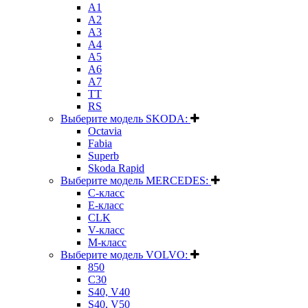
A1
A2
A3
A4
A5
A6
A7
TT
RS
Выберите модель SKODA:
Octavia
Fabia
Superb
Skoda Rapid
Выберите модель MERCEDES:
C-класс
E-класс
CLK
V-класс
M-класс
Выберите модель VOLVO:
850
C30
S40, V40
S40, V50