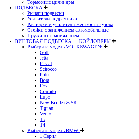
Тормозные цилиндры
ПОДВЕСКА
Рычаги подвески
Усилители подрамника
Распорки и усилители жесткости кузова
Стойки с занижением автомобильные
Пружины с занижением
ВИНТОВАЯ ПОДВЕСКА — КОЙЛОВЕРЫ
Выберите модель VOLKSWAGEN:
Golf
Jetta
Passat
Scirocco
Polo
Bora
Eos
Corrado
Lupo
New Beetle (ЖУК)
Tiguan
Vento
T5
T4
Выберите модель BMW:
1 Серия