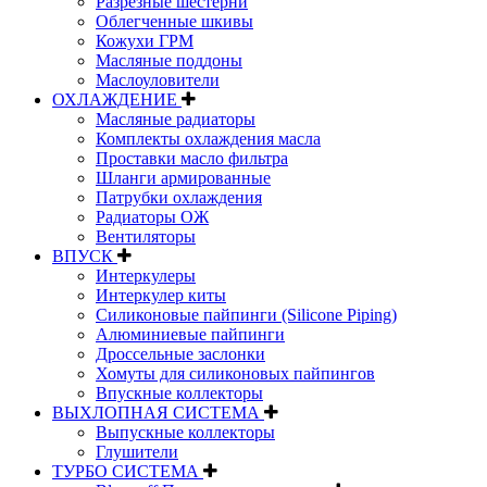
Разрезные шестерни
Облегченные шкивы
Кожухи ГРМ
Масляные поддоны
Маслоуловители
ОХЛАЖДЕНИЕ
Масляные радиаторы
Комплекты охлаждения масла
Проставки масло фильтра
Шланги армированные
Патрубки охлаждения
Радиаторы ОЖ
Вентиляторы
ВПУСК
Интеркулеры
Интеркулер киты
Силиконовые пайпинги (Silicone Piping)
Алюминиевые пайпинги
Дроссельные заслонки
Хомуты для силиконовых пайпингов
Впускные коллекторы
ВЫХЛОПНАЯ СИСТЕМА
Выпускные коллекторы
Глушители
ТУРБО СИСТЕМА