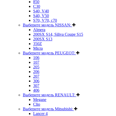
850
C30
S40, V40
S40, V50
S70, V70, c70
Выберите модель NISSAN:
Almera
200SX S14, Siliva Coupe S15
200SX S13
350Z
Micra
Выберите модель PEUGEOT:
106
107
205
206
207
306
307
406
Выберите модель RENAULT:
Megane
Clio
Выберите модель Mitsubishi:
Lancer 4