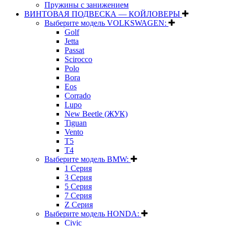
Пружины с занижением
ВИНТОВАЯ ПОДВЕСКА — КОЙЛОВЕРЫ
Выберите модель VOLKSWAGEN:
Golf
Jetta
Passat
Scirocco
Polo
Bora
Eos
Corrado
Lupo
New Beetle (ЖУК)
Tiguan
Vento
T5
T4
Выберите модель BMW:
1 Серия
3 Серия
5 Серия
7 Серия
Z Серия
Выберите модель HONDA:
Civic