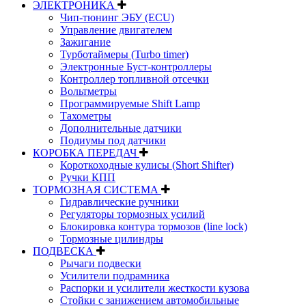
ЭЛЕКТРОНИКА
Чип-тюнинг ЭБУ (ECU)
Управление двигателем
Зажигание
Турботаймеры (Turbo timer)
Электронные Буст-контроллеры
Контроллер топливной отсечки
Вольтметры
Программируемые Shift Lamp
Тахометры
Дополнительные датчики
Подиумы под датчики
КОРОБКА ПЕРЕДАЧ
Короткоходные кулисы (Short Shifter)
Ручки КПП
ТОРМОЗНАЯ СИСТЕМА
Гидравлические ручники
Регуляторы тормозных усилий
Блокировка контура тормозов (line lock)
Тормозные цилиндры
ПОДВЕСКА
Рычаги подвески
Усилители подрамника
Распорки и усилители жесткости кузова
Стойки с занижением автомобильные