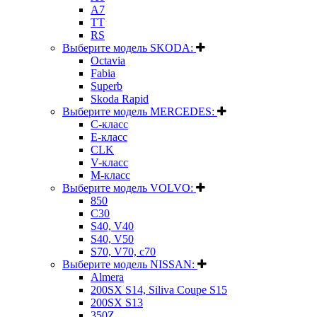
A7
TT
RS
Выберите модель SKODA:
Octavia
Fabia
Superb
Skoda Rapid
Выберите модель MERCEDES:
C-класс
E-класс
CLK
V-класс
M-класс
Выберите модель VOLVO:
850
C30
S40, V40
S40, V50
S70, V70, c70
Выберите модель NISSAN:
Almera
200SX S14, Siliva Coupe S15
200SX S13
350Z