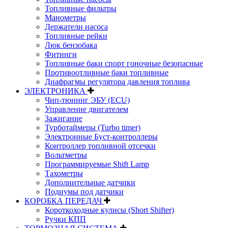
Топливные фильтры
Манометры
Держатели насоса
Топливные рейки
Люк бензобака
Фитинги
Топливные баки спорт гоночные безопасные
Противоотливные баки топливные
Диафрагмы регулятора давления топлива
ЭЛЕКТРОНИКА
Чип-тюнинг ЭБУ (ECU)
Управление двигателем
Зажигание
Турботаймеры (Turbo timer)
Электронные Буст-контроллеры
Контроллер топливной отсечки
Вольтметры
Программируемые Shift Lamp
Тахометры
Дополнительные датчики
Подиумы под датчики
КОРОБКА ПЕРЕДАЧ
Короткоходные кулисы (Short Shifter)
Ручки КПП