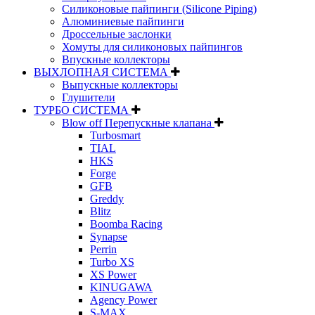
Силиконовые пайпинги (Silicone Piping)
Алюминиевые пайпинги
Дроссельные заслонки
Хомуты для силиконовых пайпингов
Впускные коллекторы
ВЫХЛОПНАЯ СИСТЕМА
Выпускные коллекторы
Глушители
ТУРБО СИСТЕМА
Blow off Перепускные клапана
Turbosmart
TIAL
HKS
Forge
GFB
Greddy
Blitz
Boomba Racing
Synapse
Perrin
Turbo XS
XS Power
KINUGAWA
Agency Power
S-MAX