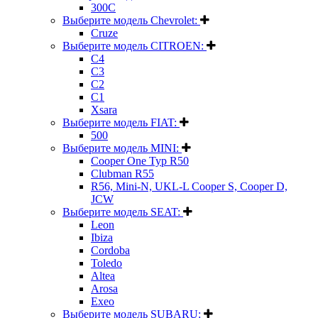
300C
Выберите модель Chevrolet:
Cruze
Выберите модель CITROEN:
C4
C3
C2
C1
Xsara
Выберите модель FIAT:
500
Выберите модель MINI:
Cooper One Typ R50
Clubman R55
R56, Mini-N, UKL-L Cooper S, Cooper D,
JCW
Выберите модель SEAT:
Leon
Ibiza
Cordoba
Toledo
Altea
Arosa
Exeo
Выберите модель SUBARU: