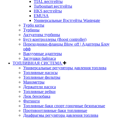
TIAL вестгейты
Turbosmart вестгейты
HKS вестгейты
EMUSA
Универсальные Вэстгейты Wastegate
Турбо киты
Турбины
Актуаторы турбины
Буст-контроллеры (Boost controller)
Переходники-фланцы Blow off | Адаптеры Блоу
офф
Вакуумные адаптеры
Заглушки байпаса
ТОПЛИВНАЯ СИСТЕМА
Универсальные регуляторы давления топлива
Топливные насосы
Топливные фильтры
Манометры
Держатели насоса
Топливные рейки
Люк бензобака
Фитинги
Топливные баки спорт гоночные безопасные
Противоотливные баки топливные
Диафрагмы регулятора давления топлива