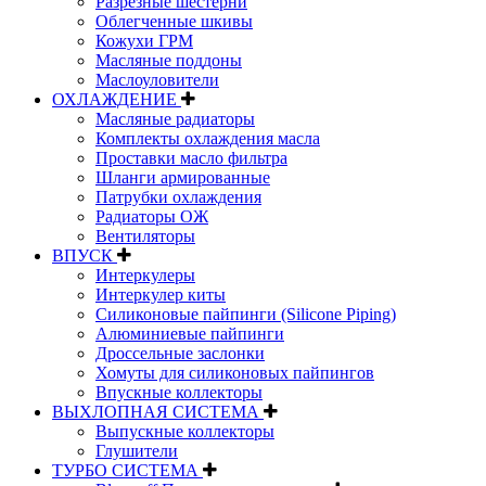
Разрезные шестерни
Облегченные шкивы
Кожухи ГРМ
Масляные поддоны
Маслоуловители
ОХЛАЖДЕНИЕ
Масляные радиаторы
Комплекты охлаждения масла
Проставки масло фильтра
Шланги армированные
Патрубки охлаждения
Радиаторы ОЖ
Вентиляторы
ВПУСК
Интеркулеры
Интеркулер киты
Силиконовые пайпинги (Silicone Piping)
Алюминиевые пайпинги
Дроссельные заслонки
Хомуты для силиконовых пайпингов
Впускные коллекторы
ВЫХЛОПНАЯ СИСТЕМА
Выпускные коллекторы
Глушители
ТУРБО СИСТЕМА