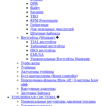
DPR
Bailey
Savanini
TBO
RPM Powersports
Гибридные
Для дизельных двигателей
Штатные байпасы
Вестгейты (Westgate)
TIAL вестгейты
Turbosmart вестгейты
HKS вестгейты
EMUSA
Универсальные Вэстгейты Wastegate
Турбо киты
Турбины
Актуаторы турбины
Буст-контроллеры (Boost controller)
Переходники-фланцы Blow off | Адаптеры Блоу
офф
Вакуумные адаптеры
Заглушки байпаса
ТОПЛИВНАЯ СИСТЕМА
Универсальные регуляторы давления топлива
Топливные насосы