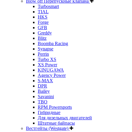
Blow off Перепускные клапана
Turbosmart
TIAL
HKS
Forge
GFB
Greddy
Blitz
Boomba Racing
Synapse
Perrin
Turbo XS
XS Power
KINUGAWA
Agency Power
S-MAX
DPR
Bailey
Savanini
TBO
RPM Powersports
Гибридные
Для дизельных двигателей
Штатные байпасы
Вестгейты (Westgate)