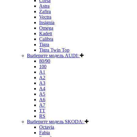
Corsa
Astra
Zafira
Vectra
Insignia
Omega
Kadett
Calibra
Tigra
Tigra Twin Top
Выберите модель AUDI:
80/90
100
A1
A2
A3
A4
A5
A6
A7
TT
RS
Выберите модель SKODA:
Octavia
Fabia