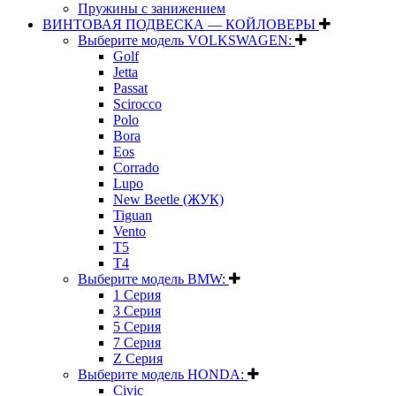
Пружины с занижением
ВИНТОВАЯ ПОДВЕСКА — КОЙЛОВЕРЫ
Выберите модель VOLKSWAGEN:
Golf
Jetta
Passat
Scirocco
Polo
Bora
Eos
Corrado
Lupo
New Beetle (ЖУК)
Tiguan
Vento
T5
T4
Выберите модель BMW:
1 Серия
3 Серия
5 Серия
7 Серия
Z Серия
Выберите модель HONDA:
Civic