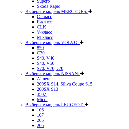
Superb
Skoda Rapid
Выберите модель MERCEDES:
C-класс
E-класс
CLK
V-класс
M-класс
Выберите модель VOLVO:
850
C30
S40, V40
S40, V50
S70, V70, c70
Выберите модель NISSAN:
Almera
200SX S14, Siliva Coupe S15
200SX S13
350Z
Micra
Выберите модель PEUGEOT:
106
107
205
206