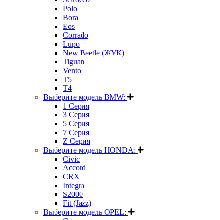
Polo
Bora
Eos
Corrado
Lupo
New Beetle (ЖУК)
Tiguan
Vento
T5
T4
Выберите модель BMW:
1 Серия
3 Серия
5 Серия
7 Серия
Z Серия
Выберите модель HONDA:
Civic
Accord
CRX
Integra
S2000
Fit (Jazz)
Выберите модель OPEL: