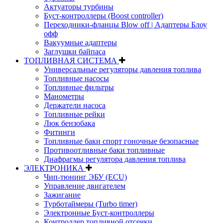
Актуаторы турбины
Буст-контроллеры (Boost controller)
Переходники-фланцы Blow off | Адаптеры Блоу
офф
Вакуумные адаптеры
Заглушки байпаса
ТОПЛИВНАЯ СИСТЕМА
Универсальные регуляторы давления топлива
Топливные насосы
Топливные фильтры
Манометры
Держатели насоса
Топливные рейки
Люк бензобака
Фитинги
Топливные баки спорт гоночные безопасные
Противоотливные баки топливные
Диафрагмы регулятора давления топлива
ЭЛЕКТРОНИКА
Чип-тюнинг ЭБУ (ECU)
Управление двигателем
Зажигание
Турботаймеры (Turbo timer)
Электронные Буст-контроллеры
Контроллер топливной отсечки