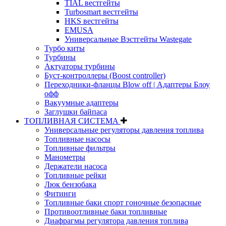
TIAL вестгейты
Turbosmart вестгейты
HKS вестгейты
EMUSA
Универсальные Вэстгейты Wastegate
Турбо киты
Турбины
Актуаторы турбины
Буст-контроллеры (Boost controller)
Переходники-фланцы Blow off | Адаптеры Блоу
офф
Вакуумные адаптеры
Заглушки байпаса
ТОПЛИВНАЯ СИСТЕМА
Универсальные регуляторы давления топлива
Топливные насосы
Топливные фильтры
Манометры
Держатели насоса
Топливные рейки
Люк бензобака
Фитинги
Топливные баки спорт гоночные безопасные
Противоотливные баки топливные
Диафрагмы регулятора давления топлива