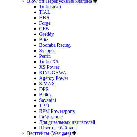
Blow off Перепускные клапана
Turbosmart
TIAL
HKS
Forge
GFB
Greddy
Blitz
Boomba Racing
Synapse
Perrin
Turbo XS
XS Power
KINUGAWA
Agency Power
S-MAX
DPR
Bailey
Savanini
TBO
RPM Powersports
Гибридные
Для дизельных двигателей
Штатные байпасы
Вестгейты (Westgate)