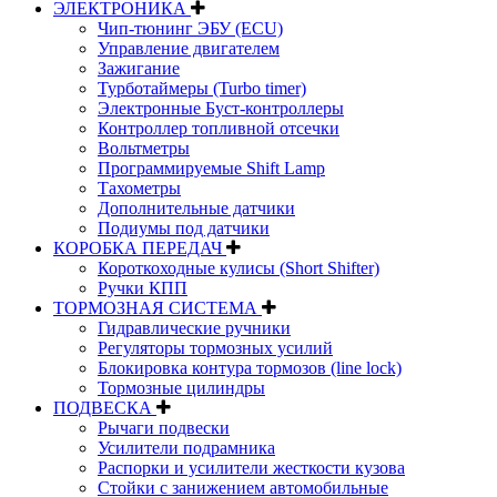
ЭЛЕКТРОНИКА
Чип-тюнинг ЭБУ (ECU)
Управление двигателем
Зажигание
Турботаймеры (Turbo timer)
Электронные Буст-контроллеры
Контроллер топливной отсечки
Вольтметры
Программируемые Shift Lamp
Тахометры
Дополнительные датчики
Подиумы под датчики
КОРОБКА ПЕРЕДАЧ
Короткоходные кулисы (Short Shifter)
Ручки КПП
ТОРМОЗНАЯ СИСТЕМА
Гидравлические ручники
Регуляторы тормозных усилий
Блокировка контура тормозов (line lock)
Тормозные цилиндры
ПОДВЕСКА
Рычаги подвески
Усилители подрамника
Распорки и усилители жесткости кузова
Стойки с занижением автомобильные