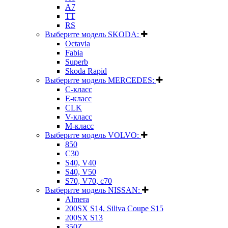
A7
TT
RS
Выберите модель SKODA:
Octavia
Fabia
Superb
Skoda Rapid
Выберите модель MERCEDES:
C-класс
E-класс
CLK
V-класс
M-класс
Выберите модель VOLVO:
850
C30
S40, V40
S40, V50
S70, V70, c70
Выберите модель NISSAN:
Almera
200SX S14, Siliva Coupe S15
200SX S13
350Z