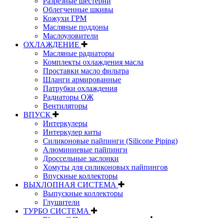
Разрезные шестерни
Облегченные шкивы
Кожухи ГРМ
Масляные поддоны
Маслоуловители
ОХЛАЖДЕНИЕ
Масляные радиаторы
Комплекты охлаждения масла
Проставки масло фильтра
Шланги армированные
Патрубки охлаждения
Радиаторы ОЖ
Вентиляторы
ВПУСК
Интеркулеры
Интеркулер киты
Силиконовые пайпинги (Silicone Piping)
Алюминиевые пайпинги
Дроссельные заслонки
Хомуты для силиконовых пайпингов
Впускные коллекторы
ВЫХЛОПНАЯ СИСТЕМА
Выпускные коллекторы
Глушители
ТУРБО СИСТЕМА