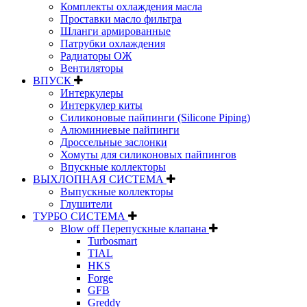
Комплекты охлаждения масла
Проставки масло фильтра
Шланги армированные
Патрубки охлаждения
Радиаторы ОЖ
Вентиляторы
ВПУСК
Интеркулеры
Интеркулер киты
Силиконовые пайпинги (Silicone Piping)
Алюминиевые пайпинги
Дроссельные заслонки
Хомуты для силиконовых пайпингов
Впускные коллекторы
ВЫХЛОПНАЯ СИСТЕМА
Выпускные коллекторы
Глушители
ТУРБО СИСТЕМА
Blow off Перепускные клапана
Turbosmart
TIAL
HKS
Forge
GFB
Greddy