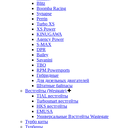
Blitz
Boomba Racing
Synapse
Perrin
Turbo XS
XS Power
KINUGAWA
Agency Power
S-MAX
DPR
Bailey
Savanini
TBO
RPM Powersports
Гибридные
Для дизельных двигателей
Штатные байпасы
Вестгейты (Westgate)
TIAL вестгейты
Turbosmart вестгейты
HKS вестгейты
EMUSA
Универсальные Вэстгейты Wastegate
Турбо киты
Турбины