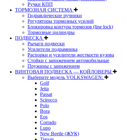
Ручки КПП
ТОРМОЗНАЯ СИСТЕМА
Гидравлические ручники
Регуляторы тормозных усилий
Блокировка контура тормозов (line lock)
Тормозные цилиндры
ПОДВЕСКА
Рычаги подвески
Усилители подрамника
Распорки и усилители жесткости кузова
Стойки с занижением автомобильные
Пружины с занижением
ВИНТОВАЯ ПОДВЕСКА — КОЙЛОВЕРЫ
Выберите модель VOLKSWAGEN:
Golf
Jetta
Passat
Scirocco
Polo
Bora
Eos
Corrado
Lupo
New Beetle (ЖУК)
Tiguan