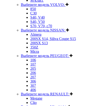
M-класс
Выберите модель VOLVO:
850
C30
S40, V40
S40, V50
S70, V70, c70
Выберите модель NISSAN:
Almera
200SX S14, Siliva Coupe S15
200SX S13
350Z
Micra
Выберите модель PEUGEOT:
106
107
205
206
207
306
307
406
Выберите модель RENAULT:
Megane
Clio