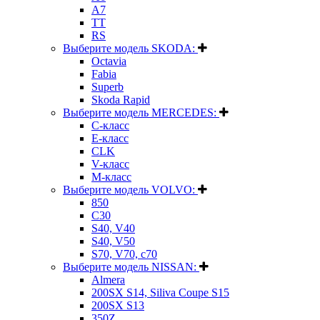
A7
TT
RS
Выберите модель SKODA:
Octavia
Fabia
Superb
Skoda Rapid
Выберите модель MERCEDES:
C-класс
E-класс
CLK
V-класс
M-класс
Выберите модель VOLVO:
850
C30
S40, V40
S40, V50
S70, V70, c70
Выберите модель NISSAN:
Almera
200SX S14, Siliva Coupe S15
200SX S13
350Z