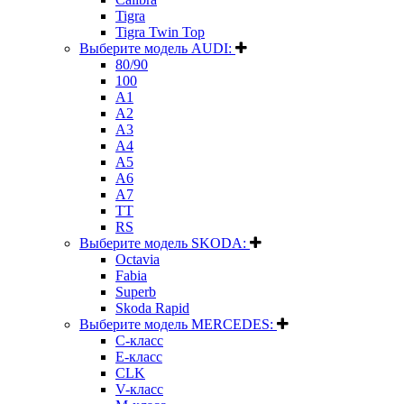
Tigra
Tigra Twin Top
Выберите модель AUDI:
80/90
100
A1
A2
A3
A4
A5
A6
A7
TT
RS
Выберите модель SKODA:
Octavia
Fabia
Superb
Skoda Rapid
Выберите модель MERCEDES:
C-класс
E-класс
CLK
V-класс