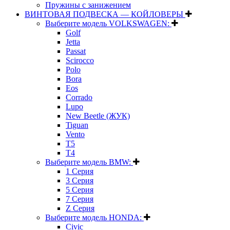
Пружины с занижением
ВИНТОВАЯ ПОДВЕСКА — КОЙЛОВЕРЫ
Выберите модель VOLKSWAGEN:
Golf
Jetta
Passat
Scirocco
Polo
Bora
Eos
Corrado
Lupo
New Beetle (ЖУК)
Tiguan
Vento
T5
T4
Выберите модель BMW:
1 Серия
3 Серия
5 Серия
7 Серия
Z Серия
Выберите модель HONDA:
Civic