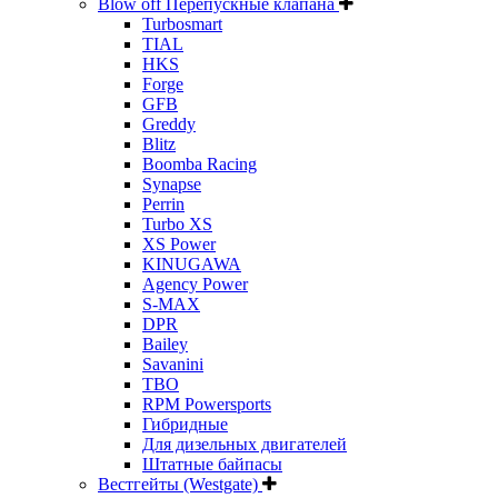
Blow off Перепускные клапана
Turbosmart
TIAL
HKS
Forge
GFB
Greddy
Blitz
Boomba Racing
Synapse
Perrin
Turbo XS
XS Power
KINUGAWA
Agency Power
S-MAX
DPR
Bailey
Savanini
TBO
RPM Powersports
Гибридные
Для дизельных двигателей
Штатные байпасы
Вестгейты (Westgate)