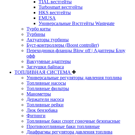
TIAL вестгейты
Turbosmart вестгейты
HKS вестгейты
EMUSA
Универсальные Вэстгейты Wastegate
Турбо киты
Турбины
Актуаторы турбины
Буст-контроллеры (Boost controller)
Переходники-фланцы Blow off | Адаптеры Блоу
офф
Вакуумные адаптеры
Заглушки байпаса
ТОПЛИВНАЯ СИСТЕМА
Универсальные регуляторы давления топлива
Топливные насосы
Топливные фильтры
Манометры
Держатели насоса
Топливные рейки
Люк бензобака
Фитинги
Топливные баки спорт гоночные безопасные
Противоотливные баки топливные
Диафрагмы регулятора давления топлива