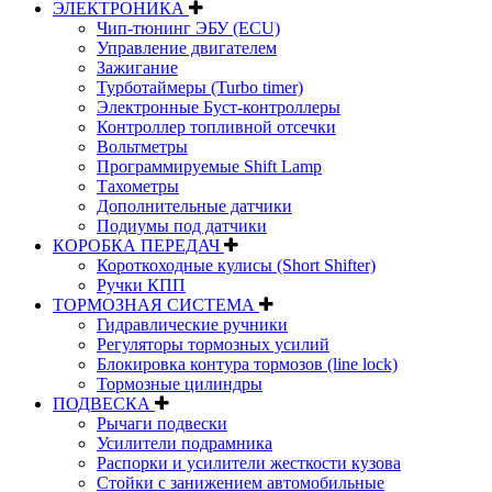
ЭЛЕКТРОНИКА
Чип-тюнинг ЭБУ (ECU)
Управление двигателем
Зажигание
Турботаймеры (Turbo timer)
Электронные Буст-контроллеры
Контроллер топливной отсечки
Вольтметры
Программируемые Shift Lamp
Тахометры
Дополнительные датчики
Подиумы под датчики
КОРОБКА ПЕРЕДАЧ
Короткоходные кулисы (Short Shifter)
Ручки КПП
ТОРМОЗНАЯ СИСТЕМА
Гидравлические ручники
Регуляторы тормозных усилий
Блокировка контура тормозов (line lock)
Тормозные цилиндры
ПОДВЕСКА
Рычаги подвески
Усилители подрамника
Распорки и усилители жесткости кузова
Стойки с занижением автомобильные