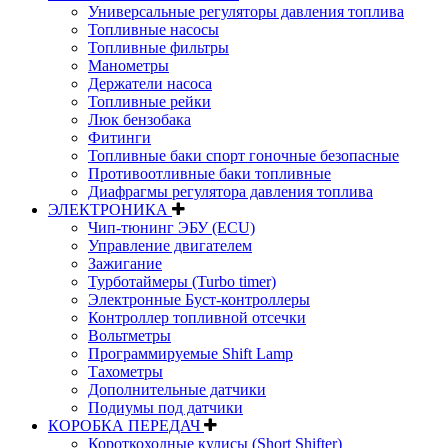
Универсальные регуляторы давления топлива
Топливные насосы
Топливные фильтры
Манометры
Держатели насоса
Топливные рейки
Люк бензобака
Фитинги
Топливные баки спорт гоночные безопасные
Противоотливные баки топливные
Диафрагмы регулятора давления топлива
ЭЛЕКТРОНИКА
Чип-тюнинг ЭБУ (ECU)
Управление двигателем
Зажигание
Турботаймеры (Turbo timer)
Электронные Буст-контроллеры
Контроллер топливной отсечки
Вольтметры
Программируемые Shift Lamp
Тахометры
Дополнительные датчики
Подиумы под датчики
КОРОБКА ПЕРЕДАЧ
Короткоходные кулисы (Short Shifter)