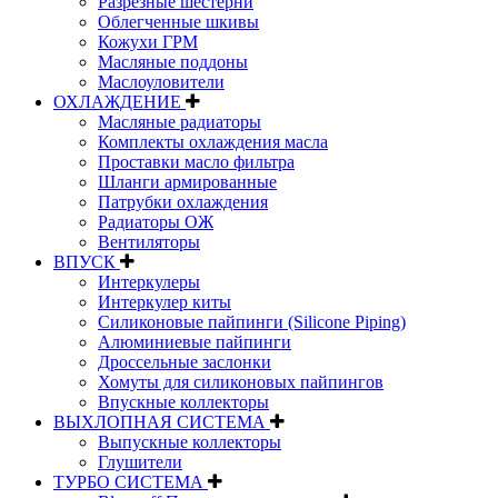
Разрезные шестерни
Облегченные шкивы
Кожухи ГРМ
Масляные поддоны
Маслоуловители
ОХЛАЖДЕНИЕ
Масляные радиаторы
Комплекты охлаждения масла
Проставки масло фильтра
Шланги армированные
Патрубки охлаждения
Радиаторы ОЖ
Вентиляторы
ВПУСК
Интеркулеры
Интеркулер киты
Силиконовые пайпинги (Silicone Piping)
Алюминиевые пайпинги
Дроссельные заслонки
Хомуты для силиконовых пайпингов
Впускные коллекторы
ВЫХЛОПНАЯ СИСТЕМА
Выпускные коллекторы
Глушители
ТУРБО СИСТЕМА