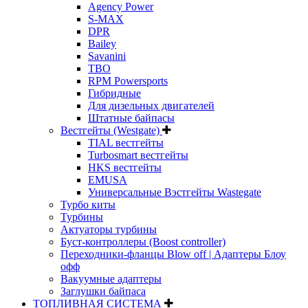
Agency Power
S-MAX
DPR
Bailey
Savanini
TBO
RPM Powersports
Гибридные
Для дизельных двигателей
Штатные байпасы
Вестгейты (Westgate)
TIAL вестгейты
Turbosmart вестгейты
HKS вестгейты
EMUSA
Универсальные Вэстгейты Wastegate
Турбо киты
Турбины
Актуаторы турбины
Буст-контроллеры (Boost controller)
Переходники-фланцы Blow off | Адаптеры Блоу
офф
Вакуумные адаптеры
Заглушки байпаса
ТОПЛИВНАЯ СИСТЕМА