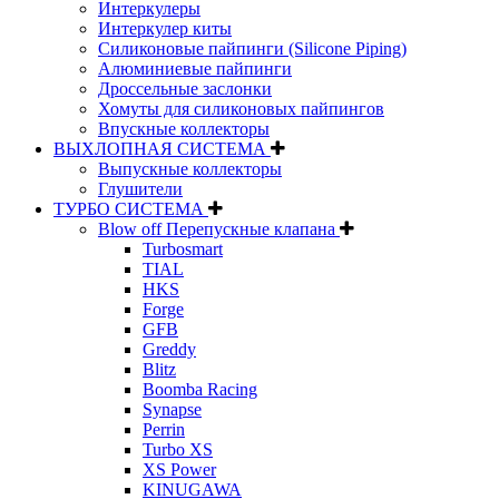
Интеркулеры
Интеркулер киты
Силиконовые пайпинги (Silicone Piping)
Алюминиевые пайпинги
Дроссельные заслонки
Хомуты для силиконовых пайпингов
Впускные коллекторы
ВЫХЛОПНАЯ СИСТЕМА
Выпускные коллекторы
Глушители
ТУРБО СИСТЕМА
Blow off Перепускные клапана
Turbosmart
TIAL
HKS
Forge
GFB
Greddy
Blitz
Boomba Racing
Synapse
Perrin
Turbo XS
XS Power
KINUGAWA