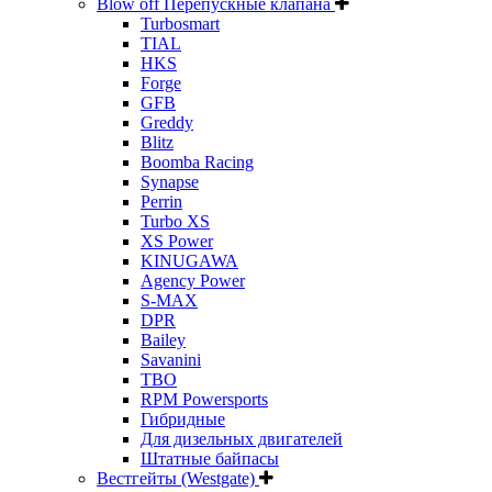
Blow off Перепускные клапана
Turbosmart
TIAL
HKS
Forge
GFB
Greddy
Blitz
Boomba Racing
Synapse
Perrin
Turbo XS
XS Power
KINUGAWA
Agency Power
S-MAX
DPR
Bailey
Savanini
TBO
RPM Powersports
Гибридные
Для дизельных двигателей
Штатные байпасы
Вестгейты (Westgate)