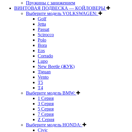
Пружины с занижением
ВИНТОВАЯ ПОДВЕСКА — КОЙЛОВЕРЫ
Выберите модель VOLKSWAGEN:
Golf
Jetta
Passat
Scirocco
Polo
Bora
Eos
Corrado
Lupo
New Beetle (ЖУК)
Tiguan
Vento
T5
T4
Выберите модель BMW:
1 Серия
3 Серия
5 Серия
7 Серия
Z Серия
Выберите модель HONDA:
Civic