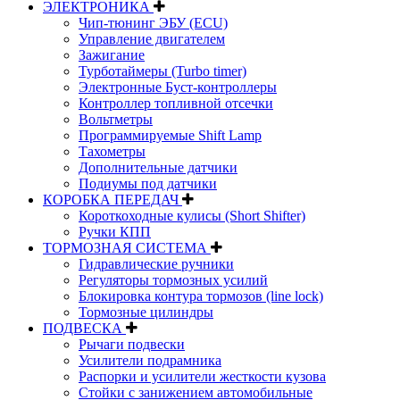
ЭЛЕКТРОНИКА
Чип-тюнинг ЭБУ (ECU)
Управление двигателем
Зажигание
Турботаймеры (Turbo timer)
Электронные Буст-контроллеры
Контроллер топливной отсечки
Вольтметры
Программируемые Shift Lamp
Тахометры
Дополнительные датчики
Подиумы под датчики
КОРОБКА ПЕРЕДАЧ
Короткоходные кулисы (Short Shifter)
Ручки КПП
ТОРМОЗНАЯ СИСТЕМА
Гидравлические ручники
Регуляторы тормозных усилий
Блокировка контура тормозов (line lock)
Тормозные цилиндры
ПОДВЕСКА
Рычаги подвески
Усилители подрамника
Распорки и усилители жесткости кузова
Стойки с занижением автомобильные