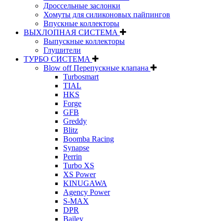
Дроссельные заслонки
Хомуты для силиконовых пайпингов
Впускные коллекторы
ВЫХЛОПНАЯ СИСТЕМА
Выпускные коллекторы
Глушители
ТУРБО СИСТЕМА
Blow off Перепускные клапана
Turbosmart
TIAL
HKS
Forge
GFB
Greddy
Blitz
Boomba Racing
Synapse
Perrin
Turbo XS
XS Power
KINUGAWA
Agency Power
S-MAX
DPR
Bailey