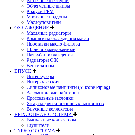
Разрезные шестерни
Облегченные шкивы
Кожухи ГРМ
Масляные поддоны
Маслоуловители
ОХЛАЖДЕНИЕ
Масляные радиаторы
Комплекты охлаждения масла
Проставки масло фильтра
Шланги армированные
Патрубки охлаждения
Радиаторы ОЖ
Вентиляторы
ВПУСК
Интеркулеры
Интеркулер киты
Силиконовые пайпинги (Silicone Piping)
Алюминиевые пайпинги
Дроссельные заслонки
Хомуты для силиконовых пайпингов
Впускные коллекторы
ВЫХЛОПНАЯ СИСТЕМА
Выпускные коллекторы
Глушители
ТУРБО СИСТЕМА