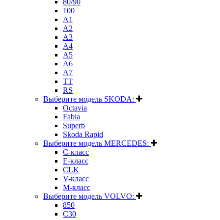
80/90
100
A1
A2
A3
A4
A5
A6
A7
TT
RS
Выберите модель SKODA:
Octavia
Fabia
Superb
Skoda Rapid
Выберите модель MERCEDES:
C-класс
E-класс
CLK
V-класс
M-класс
Выберите модель VOLVO:
850
C30