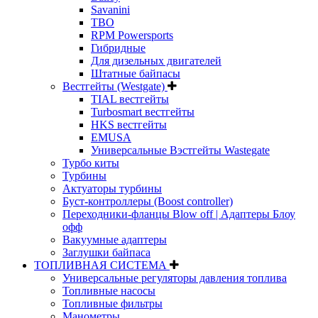
Savanini
TBO
RPM Powersports
Гибридные
Для дизельных двигателей
Штатные байпасы
Вестгейты (Westgate)
TIAL вестгейты
Turbosmart вестгейты
HKS вестгейты
EMUSA
Универсальные Вэстгейты Wastegate
Турбо киты
Турбины
Актуаторы турбины
Буст-контроллеры (Boost controller)
Переходники-фланцы Blow off | Адаптеры Блоу
офф
Вакуумные адаптеры
Заглушки байпаса
ТОПЛИВНАЯ СИСТЕМА
Универсальные регуляторы давления топлива
Топливные насосы
Топливные фильтры
Манометры