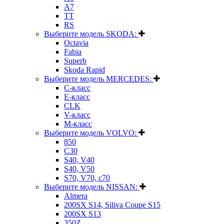
A7
TT
RS
Выберите модель SKODA:
Octavia
Fabia
Superb
Skoda Rapid
Выберите модель MERCEDES:
C-класс
E-класс
CLK
V-класс
M-класс
Выберите модель VOLVO:
850
C30
S40, V40
S40, V50
S70, V70, c70
Выберите модель NISSAN:
Almera
200SX S14, Siliva Coupe S15
200SX S13
350Z