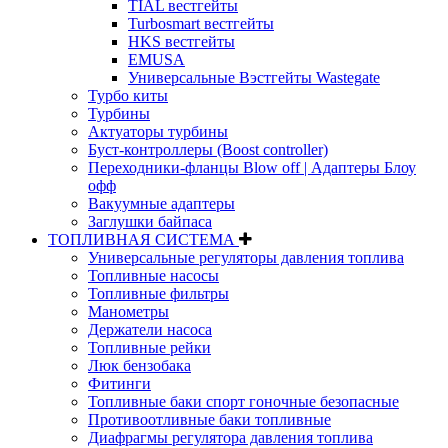
TIAL вестгейты
Turbosmart вестгейты
HKS вестгейты
EMUSA
Универсальные Вэстгейты Wastegate
Турбо киты
Турбины
Актуаторы турбины
Буст-контроллеры (Boost controller)
Переходники-фланцы Blow off | Адаптеры Блоу
офф
Вакуумные адаптеры
Заглушки байпаса
ТОПЛИВНАЯ СИСТЕМА
Универсальные регуляторы давления топлива
Топливные насосы
Топливные фильтры
Манометры
Держатели насоса
Топливные рейки
Люк бензобака
Фитинги
Топливные баки спорт гоночные безопасные
Противоотливные баки топливные
Диафрагмы регулятора давления топлива