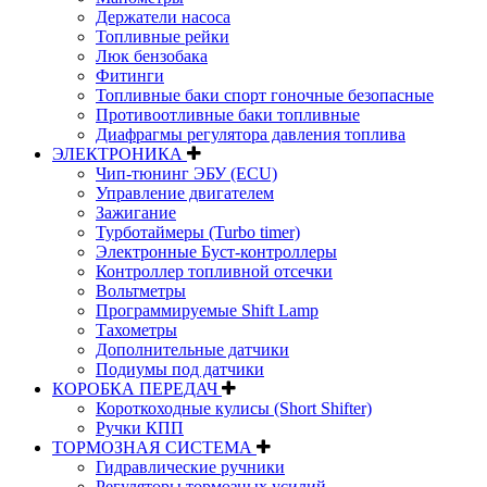
Держатели насоса
Топливные рейки
Люк бензобака
Фитинги
Топливные баки спорт гоночные безопасные
Противоотливные баки топливные
Диафрагмы регулятора давления топлива
ЭЛЕКТРОНИКА
Чип-тюнинг ЭБУ (ECU)
Управление двигателем
Зажигание
Турботаймеры (Turbo timer)
Электронные Буст-контроллеры
Контроллер топливной отсечки
Вольтметры
Программируемые Shift Lamp
Тахометры
Дополнительные датчики
Подиумы под датчики
КОРОБКА ПЕРЕДАЧ
Короткоходные кулисы (Short Shifter)
Ручки КПП
ТОРМОЗНАЯ СИСТЕМА
Гидравлические ручники
Регуляторы тормозных усилий