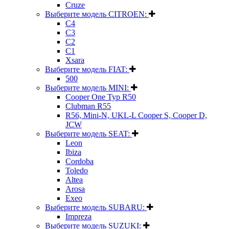
Cruze
Выберите модель CITROEN:
C4
C3
C2
C1
Xsara
Выберите модель FIAT:
500
Выберите модель MINI:
Cooper One Typ R50
Clubman R55
R56, Mini-N, UKL-L Cooper S, Cooper D,
JCW
Выберите модель SEAT:
Leon
Ibiza
Cordoba
Toledo
Altea
Arosa
Exeo
Выберите модель SUBARU:
Impreza
Выберите модель SUZUKI: