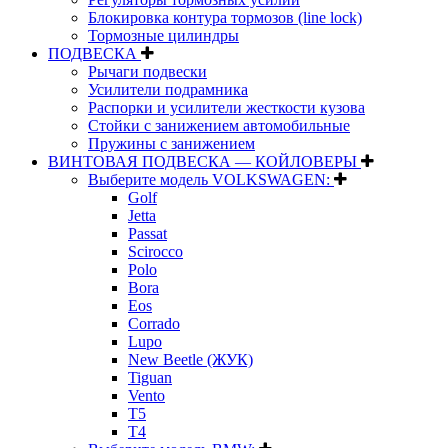
Блокировка контура тормозов (line lock)
Тормозные цилиндры
ПОДВЕСКА
Рычаги подвески
Усилители подрамника
Распорки и усилители жесткости кузова
Стойки с занижением автомобильные
Пружины с занижением
ВИНТОВАЯ ПОДВЕСКА — КОЙЛОВЕРЫ
Выберите модель VOLKSWAGEN:
Golf
Jetta
Passat
Scirocco
Polo
Bora
Eos
Corrado
Lupo
New Beetle (ЖУК)
Tiguan
Vento
T5
T4