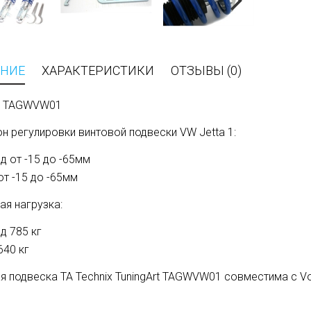
НИЕ
ХАРАКТЕРИСТИКИ
ОТЗЫВЫ (0)
л: TAGWVW01
н регулировки винтовой подвески VW Jetta 1:
д от -15 до -65мм
от -15 до -65мм
ая нагрузка:
д 785 кг
640 кг
я подвеска TA Technix TuningArt TAGWVW01 совместима с
Vo