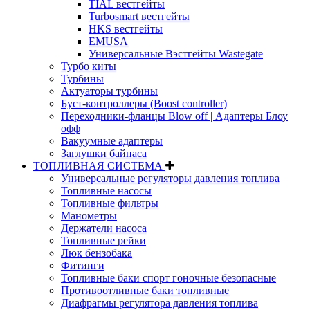
TIAL вестгейты
Turbosmart вестгейты
HKS вестгейты
EMUSA
Универсальные Вэстгейты Wastegate
Турбо киты
Турбины
Актуаторы турбины
Буст-контроллеры (Boost controller)
Переходники-фланцы Blow off | Адаптеры Блоу
офф
Вакуумные адаптеры
Заглушки байпаса
ТОПЛИВНАЯ СИСТЕМА
Универсальные регуляторы давления топлива
Топливные насосы
Топливные фильтры
Манометры
Держатели насоса
Топливные рейки
Люк бензобака
Фитинги
Топливные баки спорт гоночные безопасные
Противоотливные баки топливные
Диафрагмы регулятора давления топлива