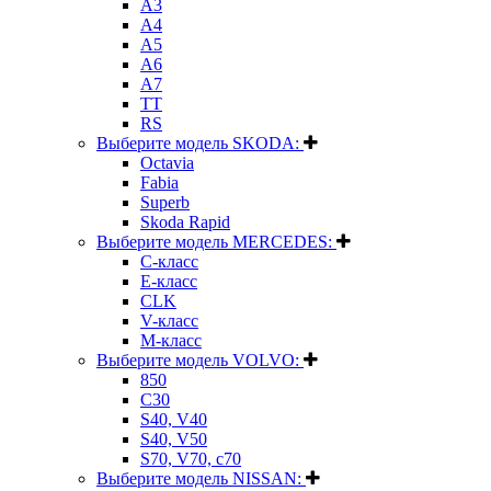
A3
A4
A5
A6
A7
TT
RS
Выберите модель SKODA:
Octavia
Fabia
Superb
Skoda Rapid
Выберите модель MERCEDES:
C-класс
E-класс
CLK
V-класс
M-класс
Выберите модель VOLVO:
850
C30
S40, V40
S40, V50
S70, V70, c70
Выберите модель NISSAN: