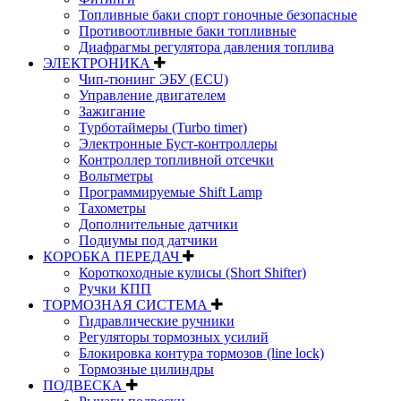
Топливные баки спорт гоночные безопасные
Противоотливные баки топливные
Диафрагмы регулятора давления топлива
ЭЛЕКТРОНИКА
Чип-тюнинг ЭБУ (ECU)
Управление двигателем
Зажигание
Турботаймеры (Turbo timer)
Электронные Буст-контроллеры
Контроллер топливной отсечки
Вольтметры
Программируемые Shift Lamp
Тахометры
Дополнительные датчики
Подиумы под датчики
КОРОБКА ПЕРЕДАЧ
Короткоходные кулисы (Short Shifter)
Ручки КПП
ТОРМОЗНАЯ СИСТЕМА
Гидравлические ручники
Регуляторы тормозных усилий
Блокировка контура тормозов (line lock)
Тормозные цилиндры
ПОДВЕСКА