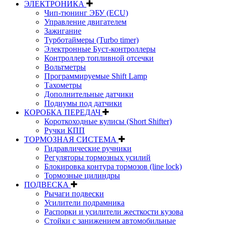
ЭЛЕКТРОНИКА
Чип-тюнинг ЭБУ (ECU)
Управление двигателем
Зажигание
Турботаймеры (Turbo timer)
Электронные Буст-контроллеры
Контроллер топливной отсечки
Вольтметры
Программируемые Shift Lamp
Тахометры
Дополнительные датчики
Подиумы под датчики
КОРОБКА ПЕРЕДАЧ
Короткоходные кулисы (Short Shifter)
Ручки КПП
ТОРМОЗНАЯ СИСТЕМА
Гидравлические ручники
Регуляторы тормозных усилий
Блокировка контура тормозов (line lock)
Тормозные цилиндры
ПОДВЕСКА
Рычаги подвески
Усилители подрамника
Распорки и усилители жесткости кузова
Стойки с занижением автомобильные