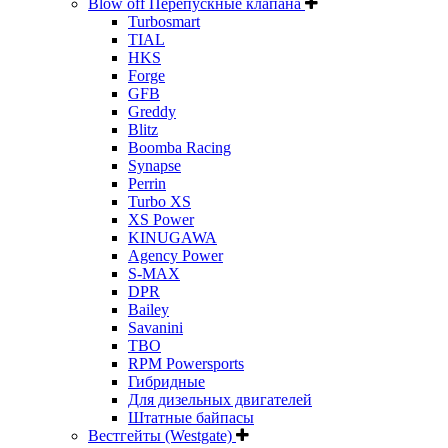
Blow off Перепускные клапана
Turbosmart
TIAL
HKS
Forge
GFB
Greddy
Blitz
Boomba Racing
Synapse
Perrin
Turbo XS
XS Power
KINUGAWA
Agency Power
S-MAX
DPR
Bailey
Savanini
TBO
RPM Powersports
Гибридные
Для дизельных двигателей
Штатные байпасы
Вестгейты (Westgate)