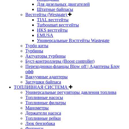
Для дизельных двигателей
Штатные байпасы
Вестгейты (Westgate)
TIAL вестгейты
Turbosmart вестгейты
HKS вестгейты
EMUSA
Универсальные Вэстгейты Wastegate
Турбо киты
Турбины
Актуаторы турбины
Буст-контроллеры (Boost controller)
Переходники-фланцы Blow off | Адаптеры Блоу
офф
Вакуумные адаптеры
Заглушки байпаса
ТОПЛИВНАЯ СИСТЕМА
Универсальные регуляторы давления топлива
Топливные насосы
Топливные фильтры
Манометры
Держатели насоса
Топливные рейки
Люк бензобака
Фитинги