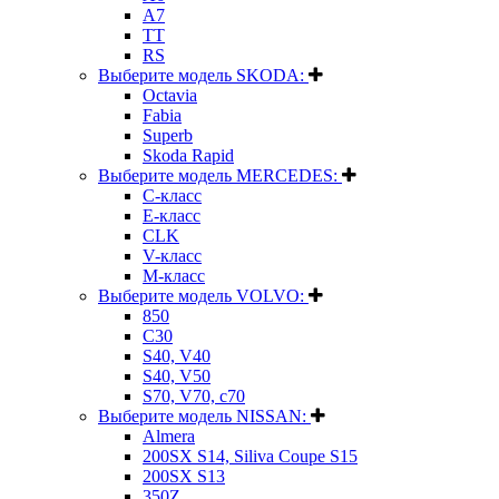
A7
TT
RS
Выберите модель SKODA:
Octavia
Fabia
Superb
Skoda Rapid
Выберите модель MERCEDES:
C-класс
E-класс
CLK
V-класс
M-класс
Выберите модель VOLVO:
850
C30
S40, V40
S40, V50
S70, V70, c70
Выберите модель NISSAN:
Almera
200SX S14, Siliva Coupe S15
200SX S13
350Z