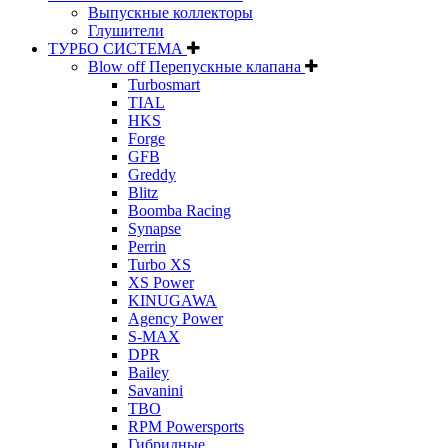
Выпускные коллекторы
Глушители
ТУРБО СИСТЕМА
Blow off Перепускные клапана
Turbosmart
TIAL
HKS
Forge
GFB
Greddy
Blitz
Boomba Racing
Synapse
Perrin
Turbo XS
XS Power
KINUGAWA
Agency Power
S-MAX
DPR
Bailey
Savanini
TBO
RPM Powersports
Гибридные