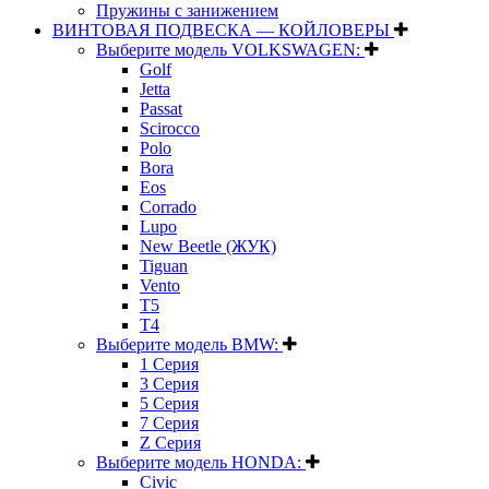
Пружины с занижением
ВИНТОВАЯ ПОДВЕСКА — КОЙЛОВЕРЫ
Выберите модель VOLKSWAGEN:
Golf
Jetta
Passat
Scirocco
Polo
Bora
Eos
Corrado
Lupo
New Beetle (ЖУК)
Tiguan
Vento
T5
T4
Выберите модель BMW:
1 Серия
3 Серия
5 Серия
7 Серия
Z Серия
Выберите модель HONDA:
Civic