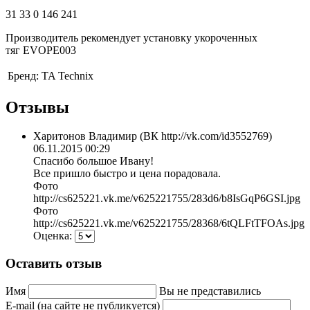
31 33 0 146 241
Производитель рекомендует установку укороченных
тяг EVOPE003
Бренд:
TA Technix
Отзывы
Харитонов Владимир (ВК http://vk.com/id3552769)
06.11.2015 00:29
Спасибо большое Ивану!
Все пришло быстро и цена порадовала.
Фото
http://cs625221.vk.me/v625221755/283d6/b8IsGqP6GSI.jpg
Фото
http://cs625221.vk.me/v625221755/28368/6tQLFtTFOAs.jpg
Оценка:
Оставить отзыв
Имя
Вы не представились
E-mail (на сайте не публикуется)