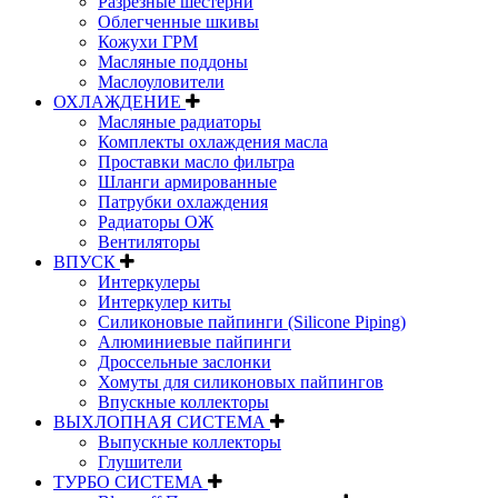
Разрезные шестерни
Облегченные шкивы
Кожухи ГРМ
Масляные поддоны
Маслоуловители
ОХЛАЖДЕНИЕ
Масляные радиаторы
Комплекты охлаждения масла
Проставки масло фильтра
Шланги армированные
Патрубки охлаждения
Радиаторы ОЖ
Вентиляторы
ВПУСК
Интеркулеры
Интеркулер киты
Силиконовые пайпинги (Silicone Piping)
Алюминиевые пайпинги
Дроссельные заслонки
Хомуты для силиконовых пайпингов
Впускные коллекторы
ВЫХЛОПНАЯ СИСТЕМА
Выпускные коллекторы
Глушители
ТУРБО СИСТЕМА