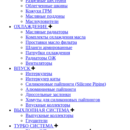
Разрезные шестерни
Облегченные шкивы
Кожухи ГРМ
Масляные поддоны
Маслоуловители
ОХЛАЖДЕНИЕ
Масляные радиаторы
Комплекты охлаждения масла
Проставки масло фильтра
Шланги армированные
Патрубки охлаждения
Радиаторы ОЖ
Вентиляторы
ВПУСК
Интеркулеры
Интеркулер киты
Силиконовые пайпинги (Silicone Piping)
Алюминиевые пайпинги
Дроссельные заслонки
Хомуты для силиконовых пайпингов
Впускные коллекторы
ВЫХЛОПНАЯ СИСТЕМА
Выпускные коллекторы
Глушители
ТУРБО СИСТЕМА