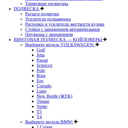
Тормозные цилиндры
ПОДВЕСКА
Рычаги подвески
Усилители подрамника
Распорки и усилители жесткости кузова
Стойки с занижением автомобильные
Пружины с занижением
ВИНТОВАЯ ПОДВЕСКА — КОЙЛОВЕРЫ
Выберите модель VOLKSWAGEN:
Golf
Jetta
Passat
Scirocco
Polo
Bora
Eos
Corrado
Lupo
New Beetle (ЖУК)
Tiguan
Vento
T5
T4
Выберите модель BMW:
1 Серия