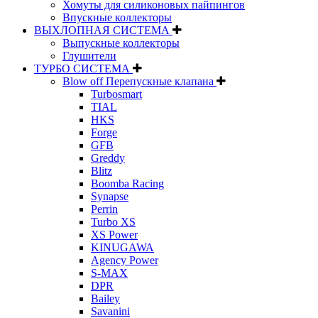
Хомуты для силиконовых пайпингов
Впускные коллекторы
ВЫХЛОПНАЯ СИСТЕМА
Выпускные коллекторы
Глушители
ТУРБО СИСТЕМА
Blow off Перепускные клапана
Turbosmart
TIAL
HKS
Forge
GFB
Greddy
Blitz
Boomba Racing
Synapse
Perrin
Turbo XS
XS Power
KINUGAWA
Agency Power
S-MAX
DPR
Bailey
Savanini