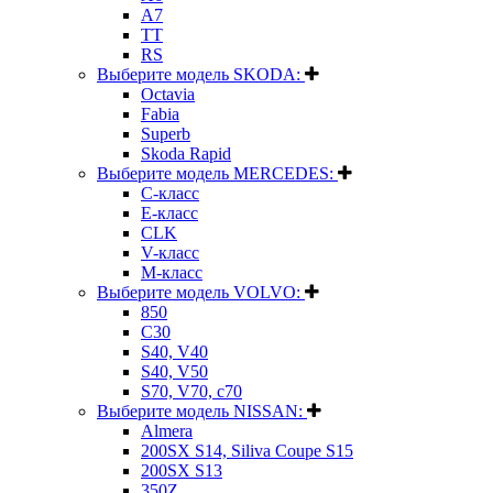
A7
TT
RS
Выберите модель SKODA:
Octavia
Fabia
Superb
Skoda Rapid
Выберите модель MERCEDES:
C-класс
E-класс
CLK
V-класс
M-класс
Выберите модель VOLVO:
850
C30
S40, V40
S40, V50
S70, V70, c70
Выберите модель NISSAN:
Almera
200SX S14, Siliva Coupe S15
200SX S13
350Z