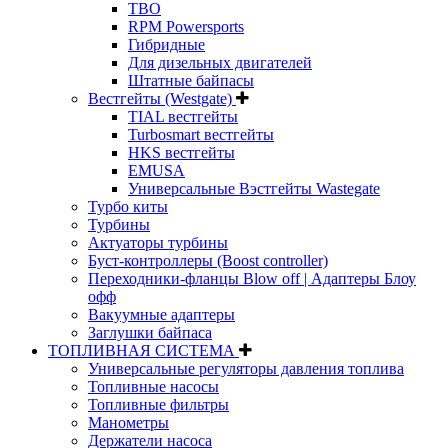
TBO
RPM Powersports
Гибридные
Для дизельных двигателей
Штатные байпасы
Вестгейты (Westgate)
TIAL вестгейты
Turbosmart вестгейты
HKS вестгейты
EMUSA
Универсальные Вэстгейты Wastegate
Турбо киты
Турбины
Актуаторы турбины
Буст-контроллеры (Boost controller)
Переходники-фланцы Blow off | Адаптеры Блоу
офф
Вакуумные адаптеры
Заглушки байпаса
ТОПЛИВНАЯ СИСТЕМА
Универсальные регуляторы давления топлива
Топливные насосы
Топливные фильтры
Манометры
Держатели насоса