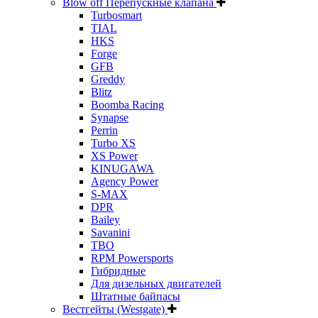
Blow off Перепускные клапана
Turbosmart
TIAL
HKS
Forge
GFB
Greddy
Blitz
Boomba Racing
Synapse
Perrin
Turbo XS
XS Power
KINUGAWA
Agency Power
S-MAX
DPR
Bailey
Savanini
TBO
RPM Powersports
Гибридные
Для дизельных двигателей
Штатные байпасы
Вестгейты (Westgate)