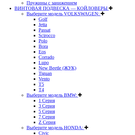
Пружины с занижением
ВИНТОВАЯ ПОДВЕСКА — КОЙЛОВЕРЫ
Выберите модель VOLKSWAGEN:
Golf
Jetta
Passat
Scirocco
Polo
Bora
Eos
Corrado
Lupo
New Beetle (ЖУК)
Tiguan
Vento
T5
T4
Выберите модель BMW:
1 Серия
3 Серия
5 Серия
7 Серия
Z Серия
Выберите модель HONDA:
Civic