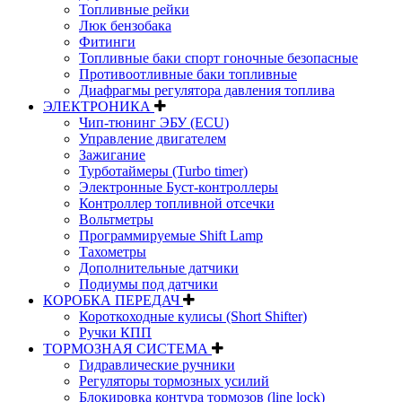
Топливные рейки
Люк бензобака
Фитинги
Топливные баки спорт гоночные безопасные
Противоотливные баки топливные
Диафрагмы регулятора давления топлива
ЭЛЕКТРОНИКА
Чип-тюнинг ЭБУ (ECU)
Управление двигателем
Зажигание
Турботаймеры (Turbo timer)
Электронные Буст-контроллеры
Контроллер топливной отсечки
Вольтметры
Программируемые Shift Lamp
Тахометры
Дополнительные датчики
Подиумы под датчики
КОРОБКА ПЕРЕДАЧ
Короткоходные кулисы (Short Shifter)
Ручки КПП
ТОРМОЗНАЯ СИСТЕМА
Гидравлические ручники
Регуляторы тормозных усилий
Блокировка контура тормозов (line lock)