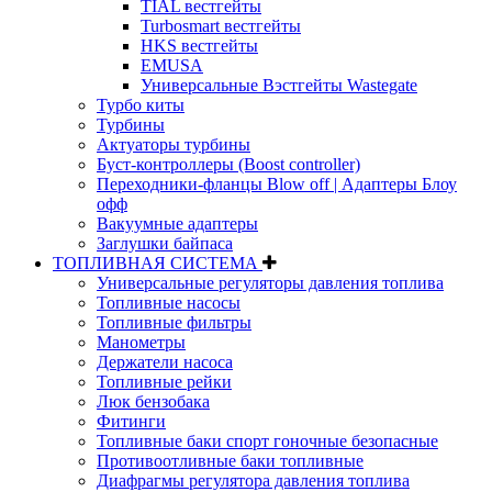
TIAL вестгейты
Turbosmart вестгейты
HKS вестгейты
EMUSA
Универсальные Вэстгейты Wastegate
Турбо киты
Турбины
Актуаторы турбины
Буст-контроллеры (Boost controller)
Переходники-фланцы Blow off | Адаптеры Блоу
офф
Вакуумные адаптеры
Заглушки байпаса
ТОПЛИВНАЯ СИСТЕМА
Универсальные регуляторы давления топлива
Топливные насосы
Топливные фильтры
Манометры
Держатели насоса
Топливные рейки
Люк бензобака
Фитинги
Топливные баки спорт гоночные безопасные
Противоотливные баки топливные
Диафрагмы регулятора давления топлива