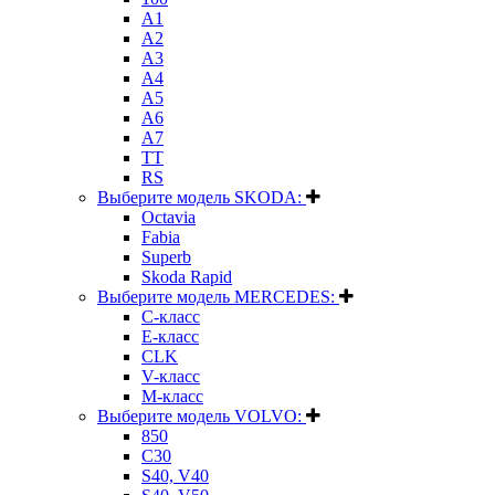
A1
A2
A3
A4
A5
A6
A7
TT
RS
Выберите модель SKODA:
Octavia
Fabia
Superb
Skoda Rapid
Выберите модель MERCEDES:
C-класс
E-класс
CLK
V-класс
M-класс
Выберите модель VOLVO:
850
C30
S40, V40