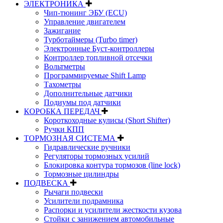
ЭЛЕКТРОНИКА
Чип-тюнинг ЭБУ (ECU)
Управление двигателем
Зажигание
Турботаймеры (Turbo timer)
Электронные Буст-контроллеры
Контроллер топливной отсечки
Вольтметры
Программируемые Shift Lamp
Тахометры
Дополнительные датчики
Подиумы под датчики
КОРОБКА ПЕРЕДАЧ
Короткоходные кулисы (Short Shifter)
Ручки КПП
ТОРМОЗНАЯ СИСТЕМА
Гидравлические ручники
Регуляторы тормозных усилий
Блокировка контура тормозов (line lock)
Тормозные цилиндры
ПОДВЕСКА
Рычаги подвески
Усилители подрамника
Распорки и усилители жесткости кузова
Стойки с занижением автомобильные