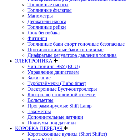
Топливные насосы
Топливные фильтры
Манометры
Держатели насоса
Топливные рейки
Люк бензобака
Фитинги
Топливные баки спорт гоночные безопасные
Противоотливные баки топливные
Диафрагмы регулятора давления топлива
ЭЛЕКТРОНИКА
Чип-тюнинг ЭБУ (ECU)
Управление двигателем
Зажигание
Турботаймеры (Turbo timer)
Электронные Буст-контроллеры
Контроллер топливной отсечки
Вольтметры
Программируемые Shift Lamp
Тахометры
Дополнительные датчики
Подиумы под датчики
КОРОБКА ПЕРЕДАЧ
Короткоходные кулисы (Short Shifter)
Ручки КПП