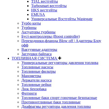
TIAL вестгейты
Turbosmart вестгейты
HKS вестгейты
EMUSA
Универсальные Вэстгейты Wastegate
Турбо киты
Турбины
Актуаторы турбины
Буст-контроллеры (Boost controller)
Переходники-фланцы Blow off | Адаптеры Блоу
офф
Вакуумные адаптеры
Заглушки байпаса
ТОПЛИВНАЯ СИСТЕМА
Универсальные регуляторы давления топлива
Топливные насосы
Топливные фильтры
Манометры
Держатели насоса
Топливные рейки
Люк бензобака
Фитинги
Топливные баки спорт гоночные безопасные
Противоотливные баки топливные
Диафрагмы регулятора давления топлива