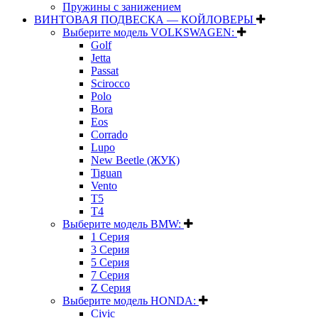
Пружины с занижением
ВИНТОВАЯ ПОДВЕСКА — КОЙЛОВЕРЫ
Выберите модель VOLKSWAGEN:
Golf
Jetta
Passat
Scirocco
Polo
Bora
Eos
Corrado
Lupo
New Beetle (ЖУК)
Tiguan
Vento
T5
T4
Выберите модель BMW:
1 Серия
3 Серия
5 Серия
7 Серия
Z Серия
Выберите модель HONDA:
Civic