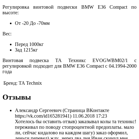
Регулировка винтовой подвески BMW E36 Compact по
высоте:
От -20 До -70мм
Вес:
Перед 1000кг
Зад 1215кг
Винтовая подвеска ТА Техникс EVOGWBM02/1 с
регулировкой подходит для BMW E36 Compact с 04.1994-2000
года
Бренд:
TA Technix
Отзывы
Александр Сергеевич (Страница ВКонтакте
https://vk.com/id165281941)
11.06.2018 17:23
Хотелось бы оставить отзыв) заказывал колы та техникс!
переживал по поводу стопроцентной предоплаты. мало
ли, сейчас кидалово на каждом шагу) заказ оформил,
деньги перевел) жду...через два дня Иван скинул мне