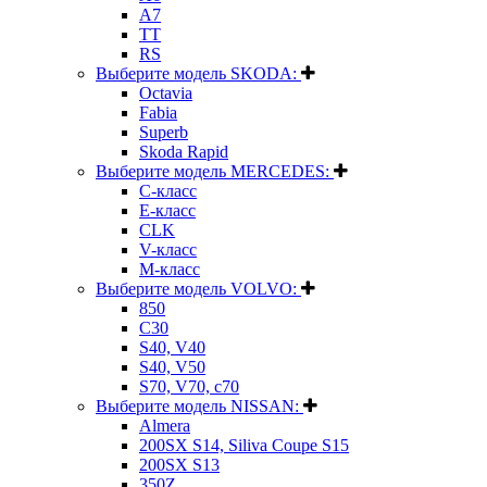
A7
TT
RS
Выберите модель SKODA:
Octavia
Fabia
Superb
Skoda Rapid
Выберите модель MERCEDES:
C-класс
E-класс
CLK
V-класс
M-класс
Выберите модель VOLVO:
850
C30
S40, V40
S40, V50
S70, V70, c70
Выберите модель NISSAN:
Almera
200SX S14, Siliva Coupe S15
200SX S13
350Z