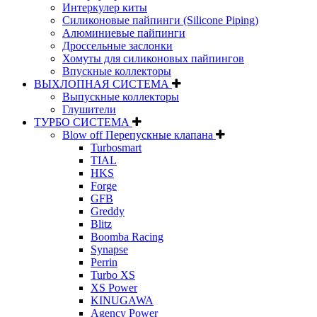
Интеркулер киты
Силиконовые пайпинги (Silicone Piping)
Алюминиевые пайпинги
Дроссельные заслонки
Хомуты для силиконовых пайпингов
Впускные коллекторы
ВЫХЛОПНАЯ СИСТЕМА
Выпускные коллекторы
Глушители
ТУРБО СИСТЕМА
Blow off Перепускные клапана
Turbosmart
TIAL
HKS
Forge
GFB
Greddy
Blitz
Boomba Racing
Synapse
Perrin
Turbo XS
XS Power
KINUGAWA
Agency Power