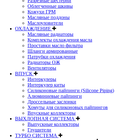
Разрезные шестерни
Облегченные шкивы
Кожухи ГРМ
Масляные поддоны
Маслоуловители
ОХЛАЖДЕНИЕ
Масляные радиаторы
Комплекты охлаждения масла
Проставки масло фильтра
Шланги армированные
Патрубки охлаждения
Радиаторы ОЖ
Вентиляторы
ВПУСК
Интеркулеры
Интеркулер киты
Силиконовые пайпинги (Silicone Piping)
Алюминиевые пайпинги
Дроссельные заслонки
Хомуты для силиконовых пайпингов
Впускные коллекторы
ВЫХЛОПНАЯ СИСТЕМА
Выпускные коллекторы
Глушители
ТУРБО СИСТЕМА