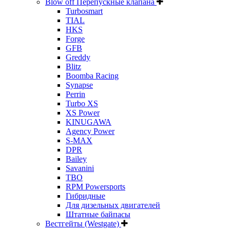
Blow off Перепускные клапана
Turbosmart
TIAL
HKS
Forge
GFB
Greddy
Blitz
Boomba Racing
Synapse
Perrin
Turbo XS
XS Power
KINUGAWA
Agency Power
S-MAX
DPR
Bailey
Savanini
TBO
RPM Powersports
Гибридные
Для дизельных двигателей
Штатные байпасы
Вестгейты (Westgate)