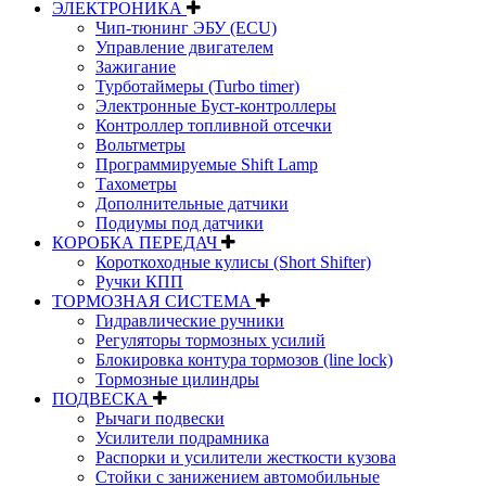
ЭЛЕКТРОНИКА
Чип-тюнинг ЭБУ (ECU)
Управление двигателем
Зажигание
Турботаймеры (Turbo timer)
Электронные Буст-контроллеры
Контроллер топливной отсечки
Вольтметры
Программируемые Shift Lamp
Тахометры
Дополнительные датчики
Подиумы под датчики
КОРОБКА ПЕРЕДАЧ
Короткоходные кулисы (Short Shifter)
Ручки КПП
ТОРМОЗНАЯ СИСТЕМА
Гидравлические ручники
Регуляторы тормозных усилий
Блокировка контура тормозов (line lock)
Тормозные цилиндры
ПОДВЕСКА
Рычаги подвески
Усилители подрамника
Распорки и усилители жесткости кузова
Стойки с занижением автомобильные