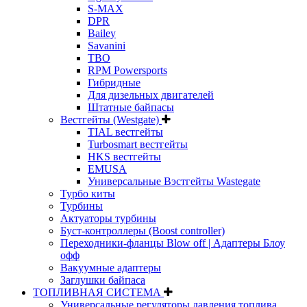
S-MAX
DPR
Bailey
Savanini
TBO
RPM Powersports
Гибридные
Для дизельных двигателей
Штатные байпасы
Вестгейты (Westgate)
TIAL вестгейты
Turbosmart вестгейты
HKS вестгейты
EMUSA
Универсальные Вэстгейты Wastegate
Турбо киты
Турбины
Актуаторы турбины
Буст-контроллеры (Boost controller)
Переходники-фланцы Blow off | Адаптеры Блоу
офф
Вакуумные адаптеры
Заглушки байпаса
ТОПЛИВНАЯ СИСТЕМА
Универсальные регуляторы давления топлива