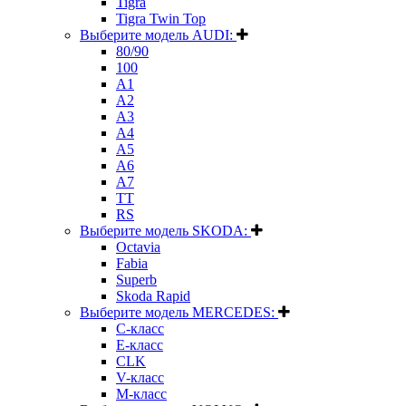
Tigra
Tigra Twin Top
Выберите модель AUDI:
80/90
100
A1
A2
A3
A4
A5
A6
A7
TT
RS
Выберите модель SKODA:
Octavia
Fabia
Superb
Skoda Rapid
Выберите модель MERCEDES:
C-класс
E-класс
CLK
V-класс
M-класс