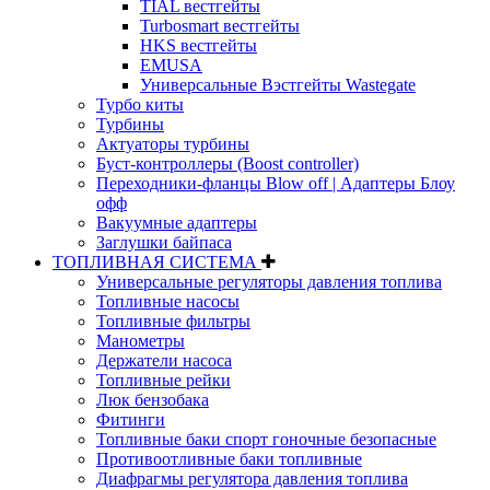
TIAL вестгейты
Turbosmart вестгейты
HKS вестгейты
EMUSA
Универсальные Вэстгейты Wastegate
Турбо киты
Турбины
Актуаторы турбины
Буст-контроллеры (Boost controller)
Переходники-фланцы Blow off | Адаптеры Блоу
офф
Вакуумные адаптеры
Заглушки байпаса
ТОПЛИВНАЯ СИСТЕМА
Универсальные регуляторы давления топлива
Топливные насосы
Топливные фильтры
Манометры
Держатели насоса
Топливные рейки
Люк бензобака
Фитинги
Топливные баки спорт гоночные безопасные
Противоотливные баки топливные
Диафрагмы регулятора давления топлива