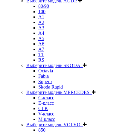
Выберите модель AUDI:
80/90
100
A1
A2
A3
A4
A5
A6
A7
TT
RS
Выберите модель SKODA:
Octavia
Fabia
Superb
Skoda Rapid
Выберите модель MERCEDES:
C-класс
E-класс
CLK
V-класс
M-класс
Выберите модель VOLVO:
850