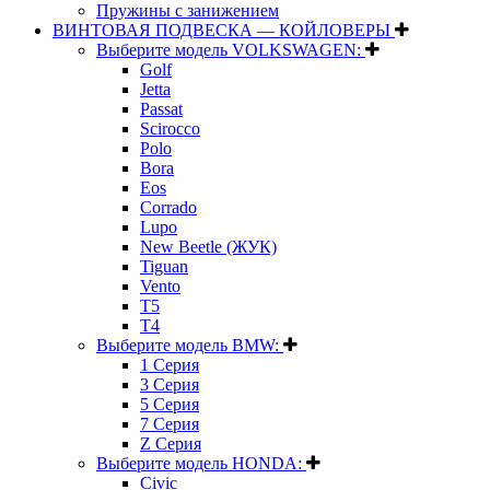
Пружины с занижением
ВИНТОВАЯ ПОДВЕСКА — КОЙЛОВЕРЫ
Выберите модель VOLKSWAGEN:
Golf
Jetta
Passat
Scirocco
Polo
Bora
Eos
Corrado
Lupo
New Beetle (ЖУК)
Tiguan
Vento
T5
T4
Выберите модель BMW:
1 Серия
3 Серия
5 Серия
7 Серия
Z Серия
Выберите модель HONDA:
Civic