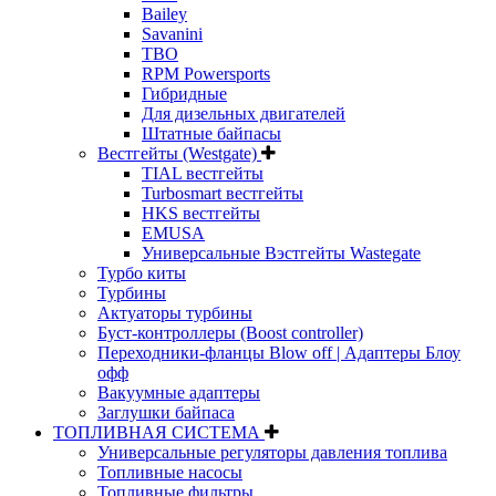
Bailey
Savanini
TBO
RPM Powersports
Гибридные
Для дизельных двигателей
Штатные байпасы
Вестгейты (Westgate)
TIAL вестгейты
Turbosmart вестгейты
HKS вестгейты
EMUSA
Универсальные Вэстгейты Wastegate
Турбо киты
Турбины
Актуаторы турбины
Буст-контроллеры (Boost controller)
Переходники-фланцы Blow off | Адаптеры Блоу
офф
Вакуумные адаптеры
Заглушки байпаса
ТОПЛИВНАЯ СИСТЕМА
Универсальные регуляторы давления топлива
Топливные насосы
Топливные фильтры