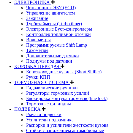
ЭЛЕКТРОНИКА
Чип-тюнинг ЭБУ (ECU)
Управление двигателем
Зажигание
Турботаймеры (Turbo timer)
Электронные Буст-контроллеры
Контроллер топливной отсечки
Вольтметры
Программируемые Shift Lamp
Тахометры
Дополнительные датчики
Подиумы под датчики
КОРОБКА ПЕРЕДАЧ
Короткоходные кулисы (Short Shifter)
Ручки КПП
ТОРМОЗНАЯ СИСТЕМА
Гидравлические ручники
Регуляторы тормозных усилий
Блокировка контура тормозов (line lock)
Тормозные цилиндры
ПОДВЕСКА
Рычаги подвески
Усилители подрамника
Распорки и усилители жесткости кузова
Стойки с занижением автомобильные