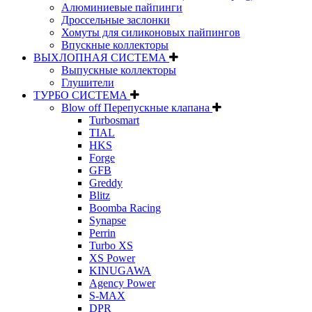
Алюминиевые пайпинги
Дроссельные заслонки
Хомуты для силиконовых пайпингов
Впускные коллекторы
ВЫХЛОПНАЯ СИСТЕМА
Выпускные коллекторы
Глушители
ТУРБО СИСТЕМА
Blow off Перепускные клапана
Turbosmart
TIAL
HKS
Forge
GFB
Greddy
Blitz
Boomba Racing
Synapse
Perrin
Turbo XS
XS Power
KINUGAWA
Agency Power
S-MAX
DPR