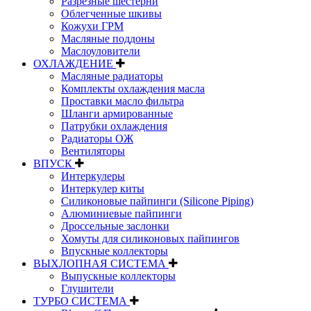
Разрезные шестерни
Облегченные шкивы
Кожухи ГРМ
Масляные поддоны
Маслоуловители
ОХЛАЖДЕНИЕ
Масляные радиаторы
Комплекты охлаждения масла
Проставки масло фильтра
Шланги армированные
Патрубки охлаждения
Радиаторы ОЖ
Вентиляторы
ВПУСК
Интеркулеры
Интеркулер киты
Силиконовые пайпинги (Silicone Piping)
Алюминиевые пайпинги
Дроссельные заслонки
Хомуты для силиконовых пайпингов
Впускные коллекторы
ВЫХЛОПНАЯ СИСТЕМА
Выпускные коллекторы
Глушители
ТУРБО СИСТЕМА