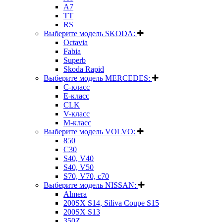
A7
TT
RS
Выберите модель SKODA:
Octavia
Fabia
Superb
Skoda Rapid
Выберите модель MERCEDES:
C-класс
E-класс
CLK
V-класс
M-класс
Выберите модель VOLVO:
850
C30
S40, V40
S40, V50
S70, V70, c70
Выберите модель NISSAN:
Almera
200SX S14, Siliva Coupe S15
200SX S13
350Z