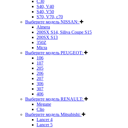
C30
S40, V40
S40, V50
S70, V70, c70
Выберите модель NISSAN:
Almera
200SX S14, Siliva Coupe S15
200SX S13
350Z
Micra
Выберите модель PEUGEOT:
106
107
205
206
207
306
307
406
Выберите модель RENAULT:
Megane
Clio
Выберите модель Mitsubishi:
Lancer 4
Lancer 5