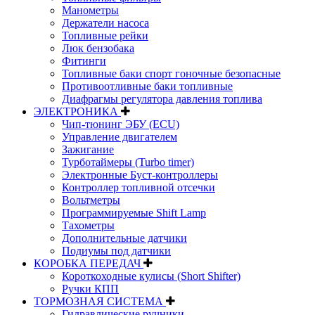
Манометры
Держатели насоса
Топливные рейки
Люк бензобака
Фитинги
Топливные баки спорт гоночные безопасные
Противоотливные баки топливные
Диафрагмы регулятора давления топлива
ЭЛЕКТРОНИКА
Чип-тюнинг ЭБУ (ECU)
Управление двигателем
Зажигание
Турботаймеры (Turbo timer)
Электронные Буст-контроллеры
Контроллер топливной отсечки
Вольтметры
Программируемые Shift Lamp
Тахометры
Дополнительные датчики
Подиумы под датчики
КОРОБКА ПЕРЕДАЧ
Короткоходные кулисы (Short Shifter)
Ручки КПП
ТОРМОЗНАЯ СИСТЕМА
Гидравлические ручники