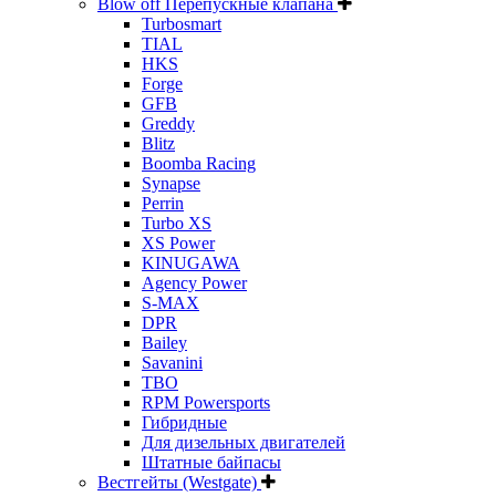
Blow off Перепускные клапана
Turbosmart
TIAL
HKS
Forge
GFB
Greddy
Blitz
Boomba Racing
Synapse
Perrin
Turbo XS
XS Power
KINUGAWA
Agency Power
S-MAX
DPR
Bailey
Savanini
TBO
RPM Powersports
Гибридные
Для дизельных двигателей
Штатные байпасы
Вестгейты (Westgate)