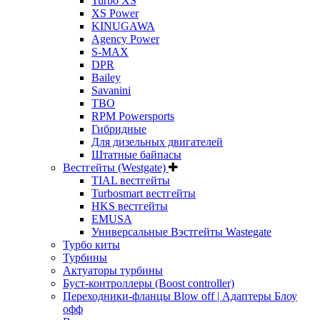
Turbo XS
XS Power
KINUGAWA
Agency Power
S-MAX
DPR
Bailey
Savanini
TBO
RPM Powersports
Гибридные
Для дизельных двигателей
Штатные байпасы
Вестгейты (Westgate)
TIAL вестгейты
Turbosmart вестгейты
HKS вестгейты
EMUSA
Универсальные Вэстгейты Wastegate
Турбо киты
Турбины
Актуаторы турбины
Буст-контроллеры (Boost controller)
Переходники-фланцы Blow off | Адаптеры Блоу
офф