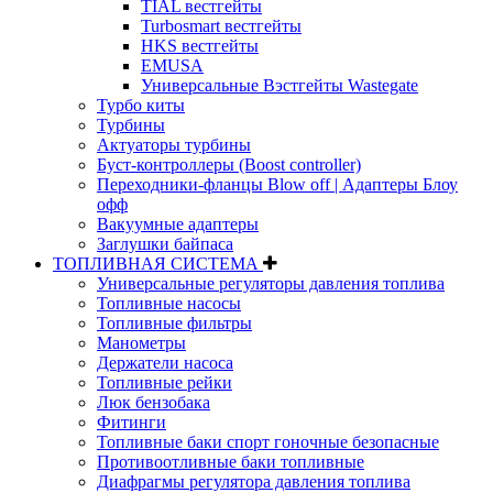
TIAL вестгейты
Turbosmart вестгейты
HKS вестгейты
EMUSA
Универсальные Вэстгейты Wastegate
Турбо киты
Турбины
Актуаторы турбины
Буст-контроллеры (Boost controller)
Переходники-фланцы Blow off | Адаптеры Блоу
офф
Вакуумные адаптеры
Заглушки байпаса
ТОПЛИВНАЯ СИСТЕМА
Универсальные регуляторы давления топлива
Топливные насосы
Топливные фильтры
Манометры
Держатели насоса
Топливные рейки
Люк бензобака
Фитинги
Топливные баки спорт гоночные безопасные
Противоотливные баки топливные
Диафрагмы регулятора давления топлива