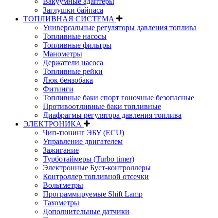
Вакуумные адаптеры
Заглушки байпаса
ТОПЛИВНАЯ СИСТЕМА
Универсальные регуляторы давления топлива
Топливные насосы
Топливные фильтры
Манометры
Держатели насоса
Топливные рейки
Люк бензобака
Фитинги
Топливные баки спорт гоночные безопасные
Противоотливные баки топливные
Диафрагмы регулятора давления топлива
ЭЛЕКТРОНИКА
Чип-тюнинг ЭБУ (ECU)
Управление двигателем
Зажигание
Турботаймеры (Turbo timer)
Электронные Буст-контроллеры
Контроллер топливной отсечки
Вольтметры
Программируемые Shift Lamp
Тахометры
Дополнительные датчики