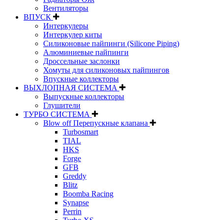
Вентиляторы
ВПУСК
Интеркулеры
Интеркулер киты
Силиконовые пайпинги (Silicone Piping)
Алюминиевые пайпинги
Дроссельные заслонки
Хомуты для силиконовых пайпингов
Впускные коллекторы
ВЫХЛОПНАЯ СИСТЕМА
Выпускные коллекторы
Глушители
ТУРБО СИСТЕМА
Blow off Перепускные клапана
Turbosmart
TIAL
HKS
Forge
GFB
Greddy
Blitz
Boomba Racing
Synapse
Perrin