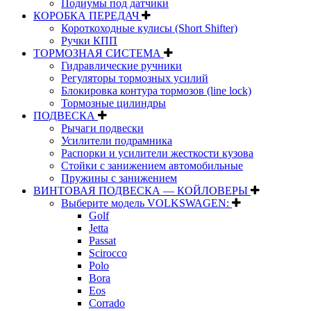
Подиумы под датчики
КОРОБКА ПЕРЕДАЧ
Короткоходные кулисы (Short Shifter)
Ручки КПП
ТОРМОЗНАЯ СИСТЕМА
Гидравлические ручники
Регуляторы тормозных усилий
Блокировка контура тормозов (line lock)
Тормозные цилиндры
ПОДВЕСКА
Рычаги подвески
Усилители подрамника
Распорки и усилители жесткости кузова
Стойки с занижением автомобильные
Пружины с занижением
ВИНТОВАЯ ПОДВЕСКА — КОЙЛОВЕРЫ
Выберите модель VOLKSWAGEN:
Golf
Jetta
Passat
Scirocco
Polo
Bora
Eos
Corrado