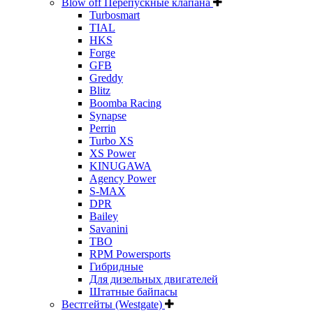
Blow off Перепускные клапана
Turbosmart
TIAL
HKS
Forge
GFB
Greddy
Blitz
Boomba Racing
Synapse
Perrin
Turbo XS
XS Power
KINUGAWA
Agency Power
S-MAX
DPR
Bailey
Savanini
TBO
RPM Powersports
Гибридные
Для дизельных двигателей
Штатные байпасы
Вестгейты (Westgate)