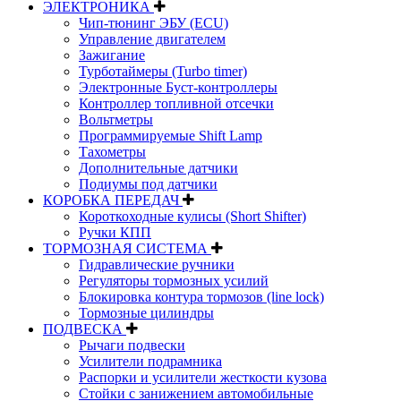
ЭЛЕКТРОНИКА
Чип-тюнинг ЭБУ (ECU)
Управление двигателем
Зажигание
Турботаймеры (Turbo timer)
Электронные Буст-контроллеры
Контроллер топливной отсечки
Вольтметры
Программируемые Shift Lamp
Тахометры
Дополнительные датчики
Подиумы под датчики
КОРОБКА ПЕРЕДАЧ
Короткоходные кулисы (Short Shifter)
Ручки КПП
ТОРМОЗНАЯ СИСТЕМА
Гидравлические ручники
Регуляторы тормозных усилий
Блокировка контура тормозов (line lock)
Тормозные цилиндры
ПОДВЕСКА
Рычаги подвески
Усилители подрамника
Распорки и усилители жесткости кузова
Стойки с занижением автомобильные