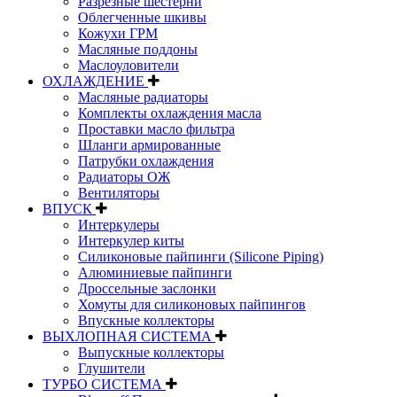
Разрезные шестерни
Облегченные шкивы
Кожухи ГРМ
Масляные поддоны
Маслоуловители
ОХЛАЖДЕНИЕ
Масляные радиаторы
Комплекты охлаждения масла
Проставки масло фильтра
Шланги армированные
Патрубки охлаждения
Радиаторы ОЖ
Вентиляторы
ВПУСК
Интеркулеры
Интеркулер киты
Силиконовые пайпинги (Silicone Piping)
Алюминиевые пайпинги
Дроссельные заслонки
Хомуты для силиконовых пайпингов
Впускные коллекторы
ВЫХЛОПНАЯ СИСТЕМА
Выпускные коллекторы
Глушители
ТУРБО СИСТЕМА