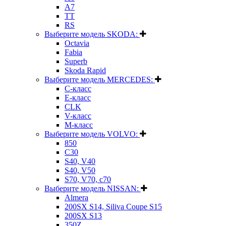
A7
TT
RS
Выберите модель SKODA:
Octavia
Fabia
Superb
Skoda Rapid
Выберите модель MERCEDES:
C-класс
E-класс
CLK
V-класс
M-класс
Выберите модель VOLVO:
850
C30
S40, V40
S40, V50
S70, V70, c70
Выберите модель NISSAN:
Almera
200SX S14, Siliva Coupe S15
200SX S13
350Z