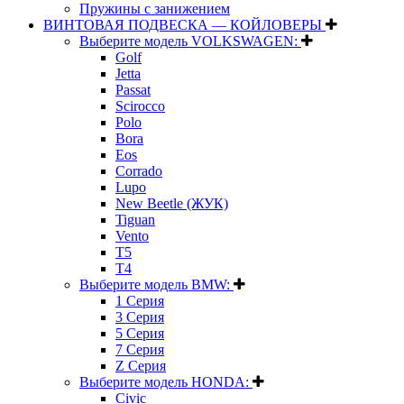
Пружины с занижением
ВИНТОВАЯ ПОДВЕСКА — КОЙЛОВЕРЫ
Выберите модель VOLKSWAGEN:
Golf
Jetta
Passat
Scirocco
Polo
Bora
Eos
Corrado
Lupo
New Beetle (ЖУК)
Tiguan
Vento
T5
T4
Выберите модель BMW:
1 Серия
3 Серия
5 Серия
7 Серия
Z Серия
Выберите модель HONDA:
Civic