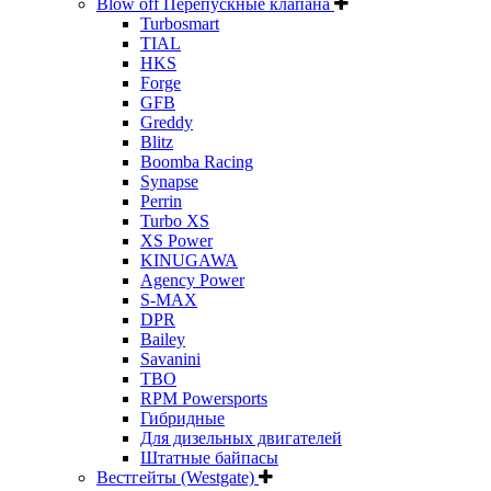
Blow off Перепускные клапана
Turbosmart
TIAL
HKS
Forge
GFB
Greddy
Blitz
Boomba Racing
Synapse
Perrin
Turbo XS
XS Power
KINUGAWA
Agency Power
S-MAX
DPR
Bailey
Savanini
TBO
RPM Powersports
Гибридные
Для дизельных двигателей
Штатные байпасы
Вестгейты (Westgate)