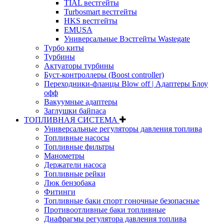
TIAL вестгейты
Turbosmart вестгейты
HKS вестгейты
EMUSA
Универсальные Вэстгейты Wastegate
Турбо киты
Турбины
Актуаторы турбины
Буст-контроллеры (Boost controller)
Переходники-фланцы Blow off | Адаптеры Блоу
офф
Вакуумные адаптеры
Заглушки байпаса
ТОПЛИВНАЯ СИСТЕМА
Универсальные регуляторы давления топлива
Топливные насосы
Топливные фильтры
Манометры
Держатели насоса
Топливные рейки
Люк бензобака
Фитинги
Топливные баки спорт гоночные безопасные
Противоотливные баки топливные
Диафрагмы регулятора давления топлива