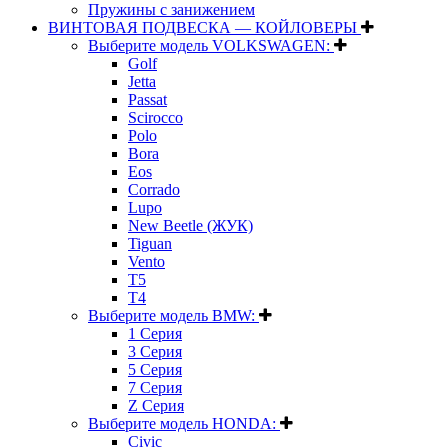
Пружины с занижением
ВИНТОВАЯ ПОДВЕСКА — КОЙЛОВЕРЫ
Выберите модель VOLKSWAGEN:
Golf
Jetta
Passat
Scirocco
Polo
Bora
Eos
Corrado
Lupo
New Beetle (ЖУК)
Tiguan
Vento
T5
T4
Выберите модель BMW:
1 Серия
3 Серия
5 Серия
7 Серия
Z Серия
Выберите модель HONDA:
Civic