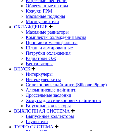
Разрезные шестерни
Облегченные шкивы
Кожухи ГРМ
Масляные поддоны
Маслоуловители
ОХЛАЖДЕНИЕ
Масляные радиаторы
Комплекты охлаждения масла
Проставки масло фильтра
Шланги армированные
Патрубки охлаждения
Радиаторы ОЖ
Вентиляторы
ВПУСК
Интеркулеры
Интеркулер киты
Силиконовые пайпинги (Silicone Piping)
Алюминиевые пайпинги
Дроссельные заслонки
Хомуты для силиконовых пайпингов
Впускные коллекторы
ВЫХЛОПНАЯ СИСТЕМА
Выпускные коллекторы
Глушители
ТУРБО СИСТЕМА