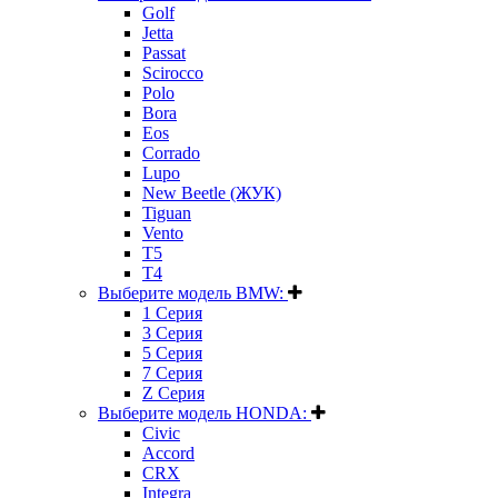
Golf
Jetta
Passat
Scirocco
Polo
Bora
Eos
Corrado
Lupo
New Beetle (ЖУК)
Tiguan
Vento
T5
T4
Выберите модель BMW:
1 Серия
3 Серия
5 Серия
7 Серия
Z Серия
Выберите модель HONDA:
Civic
Accord
CRX
Integra