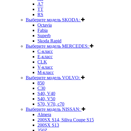
A7
TT
RS
Выберите модель SKODA:
Octavia
Fabia
Superb
Skoda Rapid
Выберите модель MERCEDES:
C-класс
E-класс
CLK
V-класс
M-класс
Выберите модель VOLVO:
850
C30
S40, V40
S40, V50
S70, V70, c70
Выберите модель NISSAN:
Almera
200SX S14, Siliva Coupe S15
200SX S13
350Z