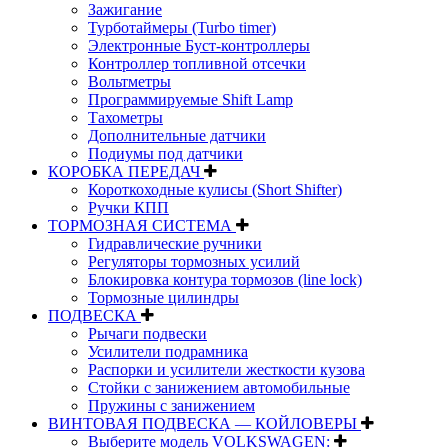
Зажигание
Турботаймеры (Turbo timer)
Электронные Буст-контроллеры
Контроллер топливной отсечки
Вольтметры
Программируемые Shift Lamp
Тахометры
Дополнительные датчики
Подиумы под датчики
КОРОБКА ПЕРЕДАЧ
Короткоходные кулисы (Short Shifter)
Ручки КПП
ТОРМОЗНАЯ СИСТЕМА
Гидравлические ручники
Регуляторы тормозных усилий
Блокировка контура тормозов (line lock)
Тормозные цилиндры
ПОДВЕСКА
Рычаги подвески
Усилители подрамника
Распорки и усилители жесткости кузова
Стойки с занижением автомобильные
Пружины с занижением
ВИНТОВАЯ ПОДВЕСКА — КОЙЛОВЕРЫ
Выберите модель VOLKSWAGEN: