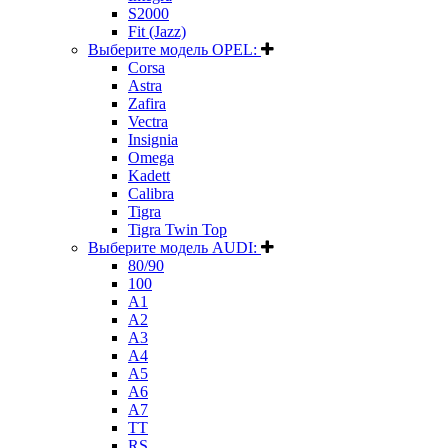
S2000
Fit (Jazz)
Выберите модель OPEL:
Corsa
Astra
Zafira
Vectra
Insignia
Omega
Kadett
Calibra
Tigra
Tigra Twin Top
Выберите модель AUDI:
80/90
100
A1
A2
A3
A4
A5
A6
A7
TT
RS