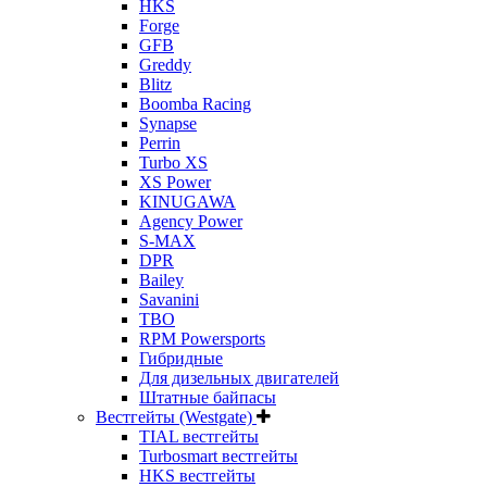
HKS
Forge
GFB
Greddy
Blitz
Boomba Racing
Synapse
Perrin
Turbo XS
XS Power
KINUGAWA
Agency Power
S-MAX
DPR
Bailey
Savanini
TBO
RPM Powersports
Гибридные
Для дизельных двигателей
Штатные байпасы
Вестгейты (Westgate)
TIAL вестгейты
Turbosmart вестгейты
HKS вестгейты