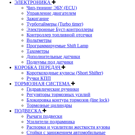
ЭЛЕКТРОНИКА
Чип-тюнинг ЭБУ (ECU)
Управление двигателем
Зажигание
Турботаймеры (Turbo timer)
Электронные Буст-контроллеры
Контроллер топливной отсечки
Вольтметры
Программируемые Shift Lamp
Тахометры
Дополнительные датчики
Подиумы под датчики
КОРОБКА ПЕРЕДАЧ
Короткоходные кулисы (Short Shifter)
Ручки КПП
ТОРМОЗНАЯ СИСТЕМА
Гидравлические ручники
Регуляторы тормозных усилий
Блокировка контура тормозов (line lock)
Тормозные цилиндры
ПОДВЕСКА
Рычаги подвески
Усилители подрамника
Распорки и усилители жесткости кузова
Стойки с занижением автомобильные