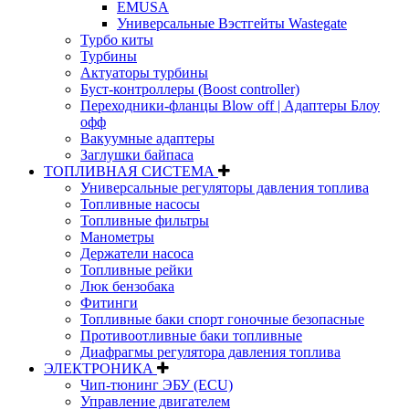
EMUSA
Универсальные Вэстгейты Wastegate
Турбо киты
Турбины
Актуаторы турбины
Буст-контроллеры (Boost controller)
Переходники-фланцы Blow off | Адаптеры Блоу
офф
Вакуумные адаптеры
Заглушки байпаса
ТОПЛИВНАЯ СИСТЕМА
Универсальные регуляторы давления топлива
Топливные насосы
Топливные фильтры
Манометры
Держатели насоса
Топливные рейки
Люк бензобака
Фитинги
Топливные баки спорт гоночные безопасные
Противоотливные баки топливные
Диафрагмы регулятора давления топлива
ЭЛЕКТРОНИКА
Чип-тюнинг ЭБУ (ECU)
Управление двигателем