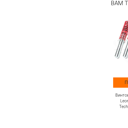
ВАМ 
П
Винтов
Leo
Tec