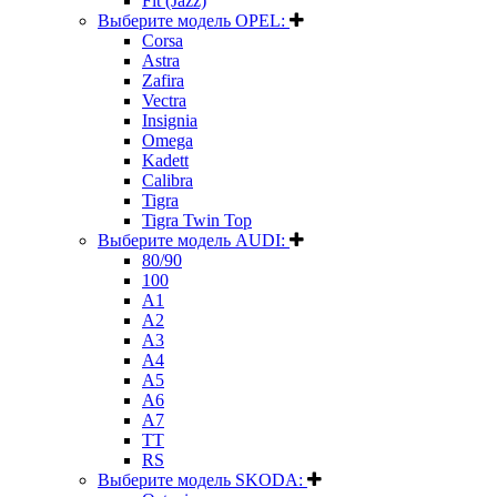
Fit (Jazz)
Выберите модель OPEL:
Corsa
Astra
Zafira
Vectra
Insignia
Omega
Kadett
Calibra
Tigra
Tigra Twin Top
Выберите модель AUDI:
80/90
100
A1
A2
A3
A4
A5
A6
A7
TT
RS
Выберите модель SKODA: