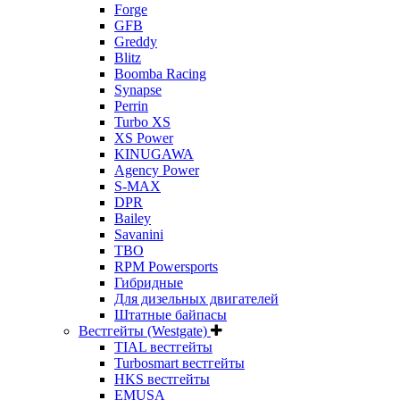
Forge
GFB
Greddy
Blitz
Boomba Racing
Synapse
Perrin
Turbo XS
XS Power
KINUGAWA
Agency Power
S-MAX
DPR
Bailey
Savanini
TBO
RPM Powersports
Гибридные
Для дизельных двигателей
Штатные байпасы
Вестгейты (Westgate)
TIAL вестгейты
Turbosmart вестгейты
HKS вестгейты
EMUSA