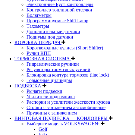
Электронные Буст-контроллеры
Контроллер топливной отсечки
Вольтметры
Программируемые Shift Lamp
Тахометры
Дополнительные датчики
Подиумы под датчики
КОРОБКА ПЕРЕДАЧ
Короткоходные кулисы (Short Shifter)
Ручки КПП
ТОРМОЗНАЯ СИСТЕМА
Гидравлические ручники
Регуляторы тормозных усилий
Блокировка контура тормозов (line lock)
Тормозные цилиндры
ПОДВЕСКА
Рычаги подвески
Усилители подрамника
Распорки и усилители жесткости кузова
Стойки с занижением автомобильные
Пружины с занижением
ВИНТОВАЯ ПОДВЕСКА — КОЙЛОВЕРЫ
Выберите модель VOLKSWAGEN:
Golf
Jetta