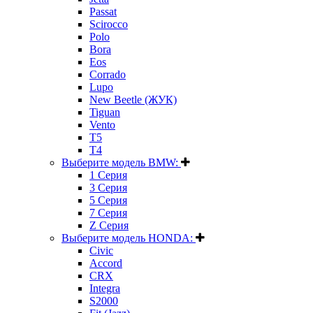
Passat
Scirocco
Polo
Bora
Eos
Corrado
Lupo
New Beetle (ЖУК)
Tiguan
Vento
T5
T4
Выберите модель BMW:
1 Серия
3 Серия
5 Серия
7 Серия
Z Серия
Выберите модель HONDA:
Civic
Accord
CRX
Integra
S2000