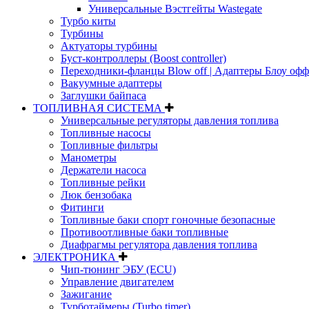
Универсальные Вэстгейты Wastegate
Турбо киты
Турбины
Актуаторы турбины
Буст-контроллеры (Boost controller)
Переходники-фланцы Blow off | Адаптеры Блоу офф
Вакуумные адаптеры
Заглушки байпаса
ТОПЛИВНАЯ СИСТЕМА
Универсальные регуляторы давления топлива
Топливные насосы
Топливные фильтры
Манометры
Держатели насоса
Топливные рейки
Люк бензобака
Фитинги
Топливные баки спорт гоночные безопасные
Противоотливные баки топливные
Диафрагмы регулятора давления топлива
ЭЛЕКТРОНИКА
Чип-тюнинг ЭБУ (ECU)
Управление двигателем
Зажигание
Турботаймеры (Turbo timer)