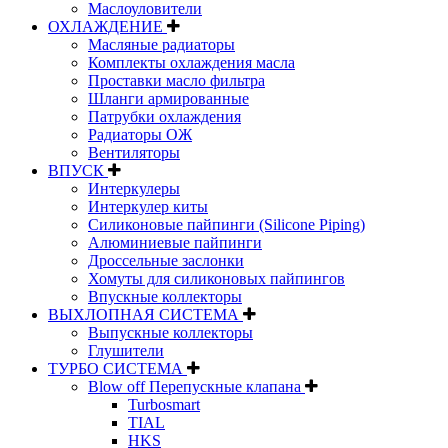
Маслоуловители
ОХЛАЖДЕНИЕ
Масляные радиаторы
Комплекты охлаждения масла
Проставки масло фильтра
Шланги армированные
Патрубки охлаждения
Радиаторы ОЖ
Вентиляторы
ВПУСК
Интеркулеры
Интеркулер киты
Силиконовые пайпинги (Silicone Piping)
Алюминиевые пайпинги
Дроссельные заслонки
Хомуты для силиконовых пайпингов
Впускные коллекторы
ВЫХЛОПНАЯ СИСТЕМА
Выпускные коллекторы
Глушители
ТУРБО СИСТЕМА
Blow off Перепускные клапана
Turbosmart
TIAL
HKS