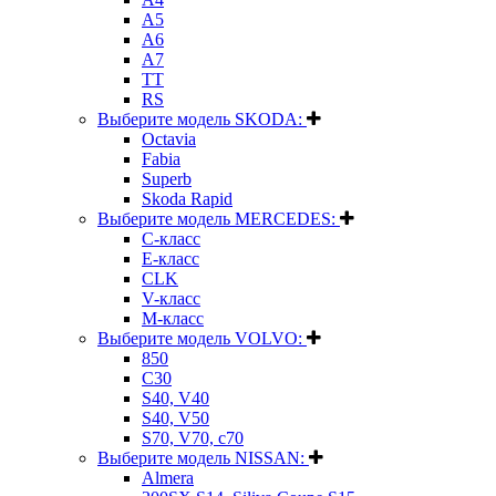
A5
A6
A7
TT
RS
Выберите модель SKODA:
Octavia
Fabia
Superb
Skoda Rapid
Выберите модель MERCEDES:
C-класс
E-класс
CLK
V-класс
M-класс
Выберите модель VOLVO:
850
C30
S40, V40
S40, V50
S70, V70, c70
Выберите модель NISSAN:
Almera