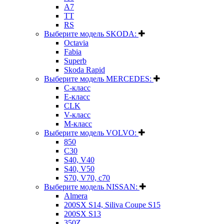
A7
TT
RS
Выберите модель SKODA:
Octavia
Fabia
Superb
Skoda Rapid
Выберите модель MERCEDES:
C-класс
E-класс
CLK
V-класс
M-класс
Выберите модель VOLVO:
850
C30
S40, V40
S40, V50
S70, V70, c70
Выберите модель NISSAN:
Almera
200SX S14, Siliva Coupe S15
200SX S13
350Z