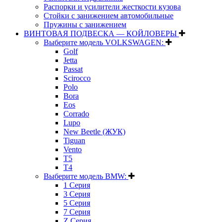
Распорки и усилители жесткости кузова
Стойки с занижением автомобильные
Пружины с занижением
ВИНТОВАЯ ПОДВЕСКА — КОЙЛОВЕРЫ
Выберите модель VOLKSWAGEN:
Golf
Jetta
Passat
Scirocco
Polo
Bora
Eos
Corrado
Lupo
New Beetle (ЖУК)
Tiguan
Vento
T5
T4
Выберите модель BMW:
1 Серия
3 Серия
5 Серия
7 Серия
Z Серия