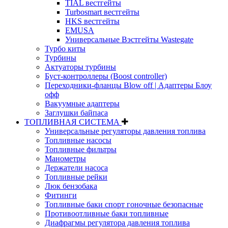
TIAL вестгейты
Turbosmart вестгейты
HKS вестгейты
EMUSA
Универсальные Вэстгейты Wastegate
Турбо киты
Турбины
Актуаторы турбины
Буст-контроллеры (Boost controller)
Переходники-фланцы Blow off | Адаптеры Блоу
офф
Вакуумные адаптеры
Заглушки байпаса
ТОПЛИВНАЯ СИСТЕМА
Универсальные регуляторы давления топлива
Топливные насосы
Топливные фильтры
Манометры
Держатели насоса
Топливные рейки
Люк бензобака
Фитинги
Топливные баки спорт гоночные безопасные
Противоотливные баки топливные
Диафрагмы регулятора давления топлива