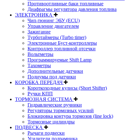
Противоотливные баки топливные
Диафрагмы регулятора давления топлива
ЭЛЕКТРОНИКА
Чип-тюнинг ЭБУ (ECU)
Управление двигателем
Зажигание
Турботаймеры (Turbo timer)
Электронные Буст-контроллеры
Контроллер топливной отсечки
Вольтметры
Программируемые Shift Lamp
Тахометры
Дополнительные датчики
Подиумы под датчики
КОРОБКА ПЕРЕДАЧ
Короткоходные кулисы (Short Shifter)
Ручки КПП
ТОРМОЗНАЯ СИСТЕМА
Гидравлические ручники
Регуляторы тормозных усилий
Блокировка контура тормозов (line lock)
Тормозные цилиндры
ПОДВЕСКА
Рычаги подвески
Усилители подрамника