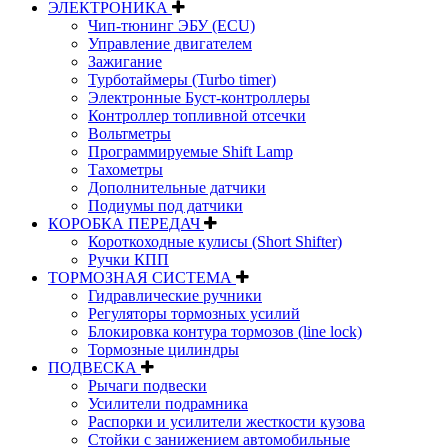
ЭЛЕКТРОНИКА
Чип-тюнинг ЭБУ (ECU)
Управление двигателем
Зажигание
Турботаймеры (Turbo timer)
Электронные Буст-контроллеры
Контроллер топливной отсечки
Вольтметры
Программируемые Shift Lamp
Тахометры
Дополнительные датчики
Подиумы под датчики
КОРОБКА ПЕРЕДАЧ
Короткоходные кулисы (Short Shifter)
Ручки КПП
ТОРМОЗНАЯ СИСТЕМА
Гидравлические ручники
Регуляторы тормозных усилий
Блокировка контура тормозов (line lock)
Тормозные цилиндры
ПОДВЕСКА
Рычаги подвески
Усилители подрамника
Распорки и усилители жесткости кузова
Стойки с занижением автомобильные