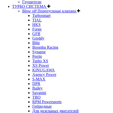
Глушители
ТУРБО СИСТЕМА
Blow off Перепускные клапана
Turbosmart
TIAL
HKS
Forge
GFB
Greddy
Blitz
Boomba Racing
Synapse
Perrin
Turbo XS
XS Power
KINUGAWA
Agency Power
S-MAX
DPR
Bailey
Savanini
TBO
RPM Powersports
Гибридные
Для дизельных двигателей