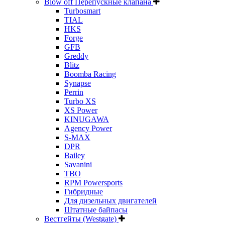
Blow off Перепускные клапана
Turbosmart
TIAL
HKS
Forge
GFB
Greddy
Blitz
Boomba Racing
Synapse
Perrin
Turbo XS
XS Power
KINUGAWA
Agency Power
S-MAX
DPR
Bailey
Savanini
TBO
RPM Powersports
Гибридные
Для дизельных двигателей
Штатные байпасы
Вестгейты (Westgate)