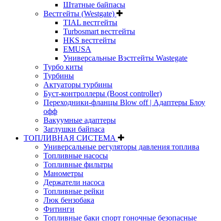
Штатные байпасы
Вестгейты (Westgate)
TIAL вестгейты
Turbosmart вестгейты
HKS вестгейты
EMUSA
Универсальные Вэстгейты Wastegate
Турбо киты
Турбины
Актуаторы турбины
Буст-контроллеры (Boost controller)
Переходники-фланцы Blow off | Адаптеры Блоу
офф
Вакуумные адаптеры
Заглушки байпаса
ТОПЛИВНАЯ СИСТЕМА
Универсальные регуляторы давления топлива
Топливные насосы
Топливные фильтры
Манометры
Держатели насоса
Топливные рейки
Люк бензобака
Фитинги
Топливные баки спорт гоночные безопасные