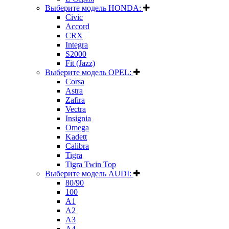
Выберите модель HONDA:
Civic
Accord
CRX
Integra
S2000
Fit (Jazz)
Выберите модель OPEL:
Corsa
Astra
Zafira
Vectra
Insignia
Omega
Kadett
Calibra
Tigra
Tigra Twin Top
Выберите модель AUDI:
80/90
100
A1
A2
A3
A4