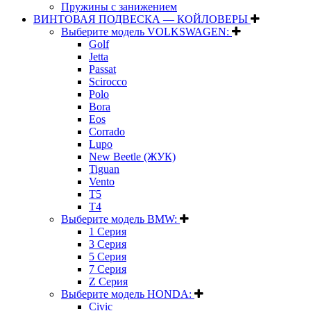
Пружины с занижением
ВИНТОВАЯ ПОДВЕСКА — КОЙЛОВЕРЫ
Выберите модель VOLKSWAGEN:
Golf
Jetta
Passat
Scirocco
Polo
Bora
Eos
Corrado
Lupo
New Beetle (ЖУК)
Tiguan
Vento
T5
T4
Выберите модель BMW:
1 Серия
3 Серия
5 Серия
7 Серия
Z Серия
Выберите модель HONDA:
Civic