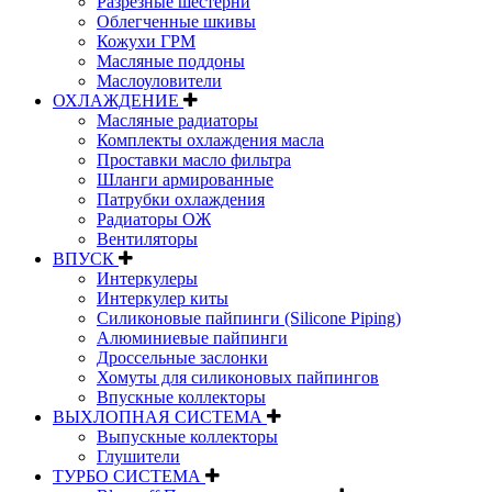
Разрезные шестерни
Облегченные шкивы
Кожухи ГРМ
Масляные поддоны
Маслоуловители
ОХЛАЖДЕНИЕ
Масляные радиаторы
Комплекты охлаждения масла
Проставки масло фильтра
Шланги армированные
Патрубки охлаждения
Радиаторы ОЖ
Вентиляторы
ВПУСК
Интеркулеры
Интеркулер киты
Силиконовые пайпинги (Silicone Piping)
Алюминиевые пайпинги
Дроссельные заслонки
Хомуты для силиконовых пайпингов
Впускные коллекторы
ВЫХЛОПНАЯ СИСТЕМА
Выпускные коллекторы
Глушители
ТУРБО СИСТЕМА