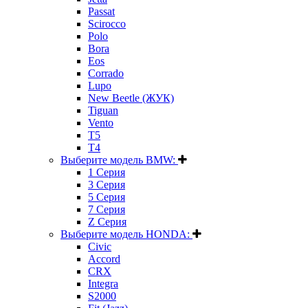
Passat
Scirocco
Polo
Bora
Eos
Corrado
Lupo
New Beetle (ЖУК)
Tiguan
Vento
T5
T4
Выберите модель BMW:
1 Серия
3 Серия
5 Серия
7 Серия
Z Серия
Выберите модель HONDA:
Civic
Accord
CRX
Integra
S2000