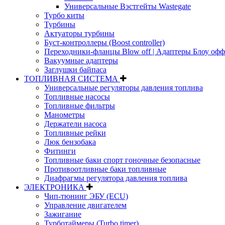
Универсальные Вэстгейты Wastegate
Турбо киты
Турбины
Актуаторы турбины
Буст-контроллеры (Boost controller)
Переходники-фланцы Blow off | Адаптеры Блоу офф
Вакуумные адаптеры
Заглушки байпаса
ТОПЛИВНАЯ СИСТЕМА
Универсальные регуляторы давления топлива
Топливные насосы
Топливные фильтры
Манометры
Держатели насоса
Топливные рейки
Люк бензобака
Фитинги
Топливные баки спорт гоночные безопасные
Противоотливные баки топливные
Диафрагмы регулятора давления топлива
ЭЛЕКТРОНИКА
Чип-тюнинг ЭБУ (ECU)
Управление двигателем
Зажигание
Турботаймеры (Turbo timer)