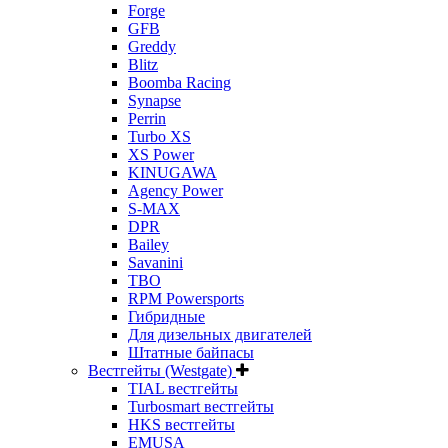
Forge
GFB
Greddy
Blitz
Boomba Racing
Synapse
Perrin
Turbo XS
XS Power
KINUGAWA
Agency Power
S-MAX
DPR
Bailey
Savanini
TBO
RPM Powersports
Гибридные
Для дизельных двигателей
Штатные байпасы
Вестгейты (Westgate)
TIAL вестгейты
Turbosmart вестгейты
HKS вестгейты
EMUSA