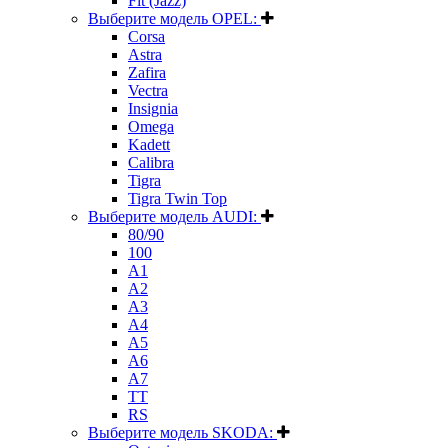
Fit (Jazz)
Выберите модель OPEL:
Corsa
Astra
Zafira
Vectra
Insignia
Omega
Kadett
Calibra
Tigra
Tigra Twin Top
Выберите модель AUDI:
80/90
100
A1
A2
A3
A4
A5
A6
A7
TT
RS
Выберите модель SKODA: