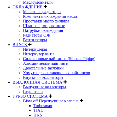
Маслоуловители
ОХЛАЖДЕНИЕ
Масляные радиаторы
Комплекты охлаждения масла
Проставки масло фильтра
Шланги армированные
Патрубки охлаждения
Радиаторы ОЖ
Вентиляторы
ВПУСК
Интеркулеры
Интеркулер киты
Силиконовые пайпинги (Silicone Piping)
Алюминиевые пайпинги
Дроссельные заслонки
Хомуты для силиконовых пайпингов
Впускные коллекторы
ВЫХЛОПНАЯ СИСТЕМА
Выпускные коллекторы
Глушители
ТУРБО СИСТЕМА
Blow off Перепускные клапана
Turbosmart
TIAL
HKS