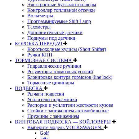
Электронные Буст-контроллеры
Контроллер топливной отсечки
Вольтметры
Программируемые Shift Lamp
Тахометры
Дополнительные датчики
Подиумы под датчики
КОРОБКА ПЕРЕДАЧ
Короткоходные кулисы (Short Shifter)
Ручки КПП
ТОРМОЗНАЯ СИСТЕМА
Гидравлические ручники
Регуляторы тормозных усилий
Блокировка контура тормозов (line lock)
Тормозные цилиндры
ПОДВЕСКА
Рычаги подвески
Усилители подрамника
Распорки и усилители жесткости кузова
Стойки с занижением автомобильные
Пружины с занижением
ВИНТОВАЯ ПОДВЕСКА — КОЙЛОВЕРЫ
Выберите модель VOLKSWAGEN:
Golf
Jetta