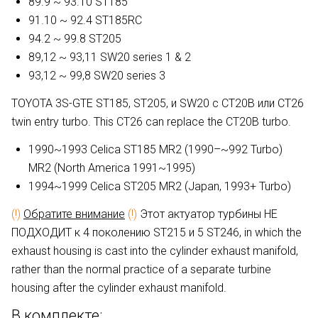
89.9 ~ 93.10 ST185
91.10 ~ 92.4 ST185RC
94.2 ~ 99.8 ST205
89,12 ~ 93,11 SW20 series 1 & 2
93,12 ~ 99,8 SW20 series 3
TOYOTA 3S-GTE ST185, ST205, и SW20 с CT20B или CT26
twin entry turbo. This CT26 can replace the CT20B turbo.
1990~1993 Celica ST185 MR2 (1990–~992 Turbo)
MR2 (North America 1991~1995)
1994~1999 Celica ST205 MR2 (Japan, 1993+ Turbo)
(!)
Обратите внимание
(!)
Этот актуатор турбины НЕ
ПОДХОДИТ к 4 поколению ST215 и 5 ST246, in which the
exhaust housing is cast into the cylinder exhaust manifold,
rather than the normal practice of a separate turbine
housing after the cylinder exhaust manifold.
В комплекте: