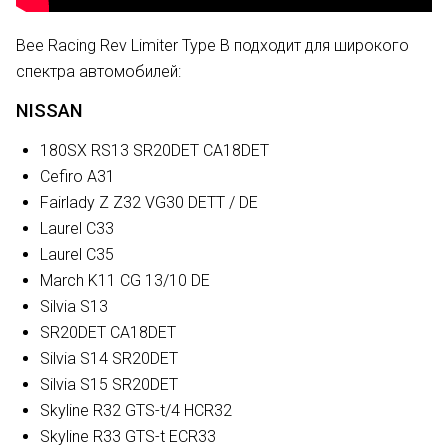
Bee Racing Rev Limiter Type B подходит для широкого
спектра автомобилей:
NISSAN
180SX RS13 SR20DET CA18DET
Cefiro A31
Fairlady Z Z32 VG30 DETT / DE
Laurel C33
Laurel C35
March K11 CG 13/10 DE
Silvia S13
SR20DET CA18DET
Silvia S14 SR20DET
Silvia S15 SR20DET
Skyline R32 GTS-t/4 HCR32
Skyline R33 GTS-t ECR33