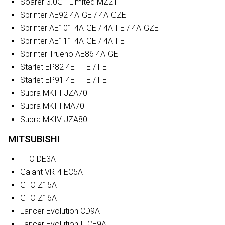
Soarer 3.0GT Limited MZ21
Sprinter AE92 4A-GE / 4A-GZE
Sprinter AE101 4A-GE / 4A-FE / 4A-GZE
Sprinter AE111 4A-GE / 4A-FE
Sprinter Trueno AE86 4A-GE
Starlet EP82 4E-FTE / FE
Starlet EP91 4E-FTE / FE
Supra MKIII JZA70
Supra MKIII MA70
Supra MKIV JZA80
MITSUBISHI
FTO DE3A
Galant VR-4 EC5A
GTO Z15A
GTO Z16A
Lancer Evolution CD9A
Lancer Evolution II CE9A