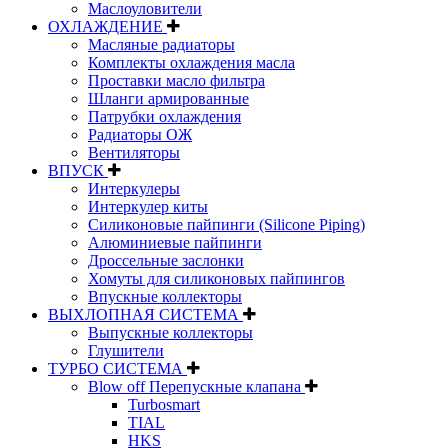
Маслоуловители
ОХЛАЖДЕНИЕ
Масляные радиаторы
Комплекты охлаждения масла
Проставки масло фильтра
Шланги армированные
Патрубки охлаждения
Радиаторы ОЖ
Вентиляторы
ВПУСК
Интеркулеры
Интеркулер киты
Силиконовые пайпинги (Silicone Piping)
Алюминиевые пайпинги
Дроссельные заслонки
Хомуты для силиконовых пайпингов
Впускные коллекторы
ВЫХЛОПНАЯ СИСТЕМА
Выпускные коллекторы
Глушители
ТУРБО СИСТЕМА
Blow off Перепускные клапана
Turbosmart
TIAL
HKS