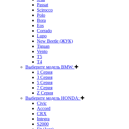
Passat
Scirocco
Polo
Bora
Eos
Corrado
Lupo
New Beetle (ЖУК)
Tiguan
Vento
T5
T4
Выберите модель BMW:
1 Серия
3 Серия
5 Серия
7 Серия
Z Серия
Выберите модель HONDA:
Civic
Accord
CRX
Integra
S2000