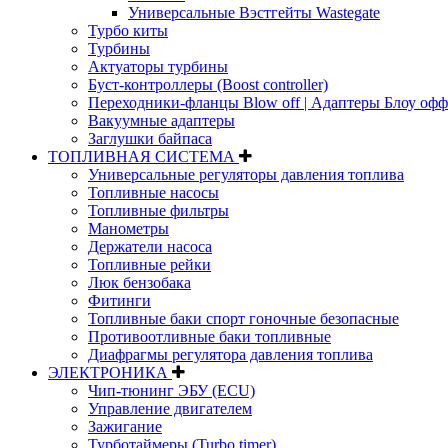
Универсальные Вэстгейты Wastegate
Турбо киты
Турбины
Актуаторы турбины
Буст-контроллеры (Boost controller)
Переходники-фланцы Blow off | Адаптеры Блоу офф
Вакуумные адаптеры
Заглушки байпаса
ТОПЛИВНАЯ СИСТЕМА
Универсальные регуляторы давления топлива
Топливные насосы
Топливные фильтры
Манометры
Держатели насоса
Топливные рейки
Люк бензобака
Фитинги
Топливные баки спорт гоночные безопасные
Противоотливные баки топливные
Диафрагмы регулятора давления топлива
ЭЛЕКТРОНИКА
Чип-тюнинг ЭБУ (ECU)
Управление двигателем
Зажигание
Турботаймеры (Turbo timer)