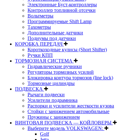
Электронные Буст-контроллеры
Контроллер топливной отсечки
Вольтметры
Программируемые Shift Lamp
Тахометры
Дополнительные датчики
Подиумы под датчики
КОРОБКА ПЕРЕДАЧ
Короткоходные кулисы (Short Shifter)
Ручки КПП
ТОРМОЗНАЯ СИСТЕМА
Гидравлические ручники
Регуляторы тормозных усилий
Блокировка контура тормозов (line lock)
Тормозные цилиндры
ПОДВЕСКА
Рычаги подвески
Усилители подрамника
Распорки и усилители жесткости кузова
Стойки с занижением автомобильные
Пружины с занижением
ВИНТОВАЯ ПОДВЕСКА — КОЙЛОВЕРЫ
Выберите модель VOLKSWAGEN:
Golf
Jetta