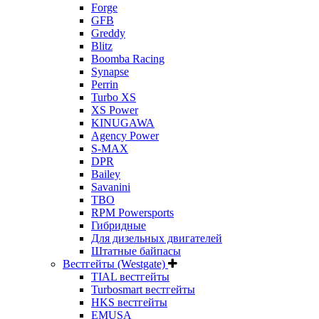
Forge
GFB
Greddy
Blitz
Boomba Racing
Synapse
Perrin
Turbo XS
XS Power
KINUGAWA
Agency Power
S-MAX
DPR
Bailey
Savanini
TBO
RPM Powersports
Гибридные
Для дизельных двигателей
Штатные байпасы
Вестгейты (Westgate)
TIAL вестгейты
Turbosmart вестгейты
HKS вестгейты
EMUSA