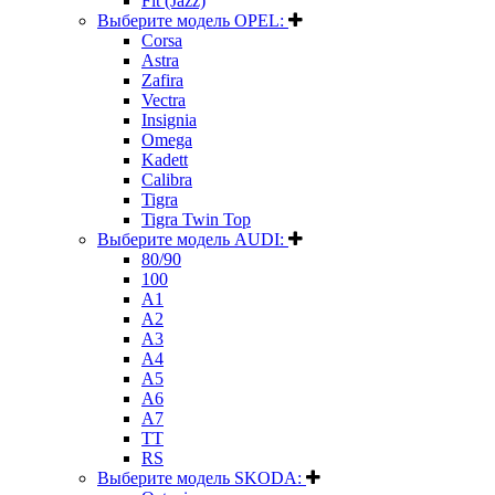
Fit (Jazz)
Выберите модель OPEL:
Corsa
Astra
Zafira
Vectra
Insignia
Omega
Kadett
Calibra
Tigra
Tigra Twin Top
Выберите модель AUDI:
80/90
100
A1
A2
A3
A4
A5
A6
A7
TT
RS
Выберите модель SKODA: