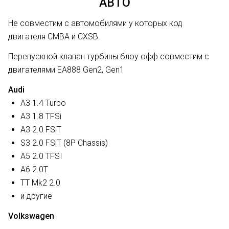
АВТО
Не совместим с автомобилями у которых код
двигателя
CMBA и CXSB.
Перепускной клапан турбины блоу офф совместим с
двигателями EA888 Gen2, Gen1
Audi
A3 1.4 Turbo
A3 1.8 TFSi
A3 2.0 FSiT
S3 2.0 FSiT (8P Chassis)
A5 2.0 TFSI
A6 2.0T
TT Mk2 2.0
и другие
Volkswagen