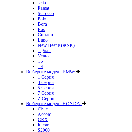
Jetta
Passat
Scirocco
Polo
Bora
Eos
Corrado
Lupo
New Beetle (ЖУК)
Tiguan
Vento
T5
T4
Выберите модель BMW:
1 Серия
3 Серия
5 Серия
7 Серия
Z Серия
Выберите модель HONDA:
Civic
Accord
CRX
Integra
S2000