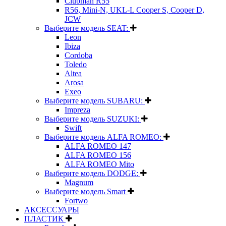
Clubman R55
R56, Mini-N, UKL-L Cooper S, Cooper D,
JCW
Выберите модель SEAT:
Leon
Ibiza
Cordoba
Toledo
Altea
Arosa
Exeo
Выберите модель SUBARU:
Impreza
Выберите модель SUZUKI:
Swift
Выберите модель ALFA ROMEO:
ALFA ROMEO 147
ALFA ROMEO 156
ALFA ROMEO Mito
Выберите модель DODGE:
Magnum
Выберите модель Smart
Fortwo
АКСЕССУАРЫ
ПЛАСТИК