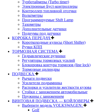
Турботаймеры (Turbo timer)
Электронные Буст-контроллеры
Контроллер топливной отсечки
Вольтметры
Программируемые Shift Lamp
Тахометры
Дополнительные датчики
Подиумы под датчики
КОРОБКА ПЕРЕДАЧ
Короткоходные кулисы (Short Shifter)
Ручки КПП
ТОРМОЗНАЯ СИСТЕМА
Гидравлические ручники
Регуляторы тормозных усилий
Блокировка контура тормозов (line lock)
Тормозные цилиндры
ПОДВЕСКА
Рычаги подвески
Усилители подрамника
Распорки и усилители жесткости кузова
Стойки с занижением автомобильные
Пружины с занижением
ВИНТОВАЯ ПОДВЕСКА — КОЙЛОВЕРЫ
Выберите модель VOLKSWAGEN:
Golf