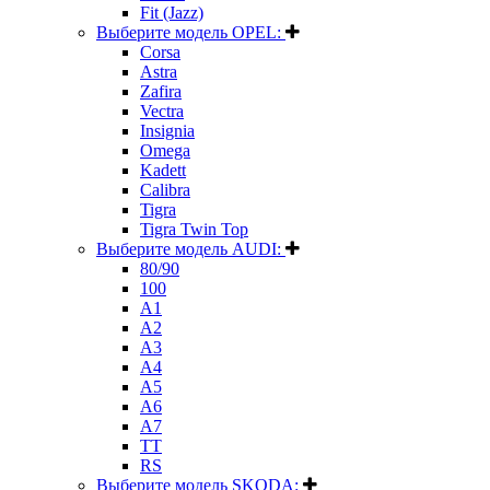
Fit (Jazz)
Выберите модель OPEL:
Corsa
Astra
Zafira
Vectra
Insignia
Omega
Kadett
Calibra
Tigra
Tigra Twin Top
Выберите модель AUDI:
80/90
100
A1
A2
A3
A4
A5
A6
A7
TT
RS
Выберите модель SKODA: