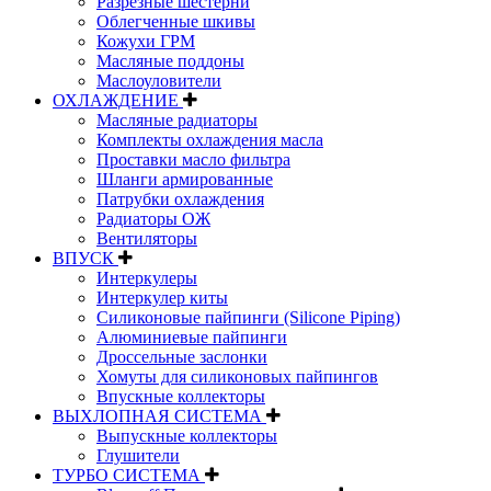
Разрезные шестерни
Облегченные шкивы
Кожухи ГРМ
Масляные поддоны
Маслоуловители
ОХЛАЖДЕНИЕ
Масляные радиаторы
Комплекты охлаждения масла
Проставки масло фильтра
Шланги армированные
Патрубки охлаждения
Радиаторы ОЖ
Вентиляторы
ВПУСК
Интеркулеры
Интеркулер киты
Силиконовые пайпинги (Silicone Piping)
Алюминиевые пайпинги
Дроссельные заслонки
Хомуты для силиконовых пайпингов
Впускные коллекторы
ВЫХЛОПНАЯ СИСТЕМА
Выпускные коллекторы
Глушители
ТУРБО СИСТЕМА