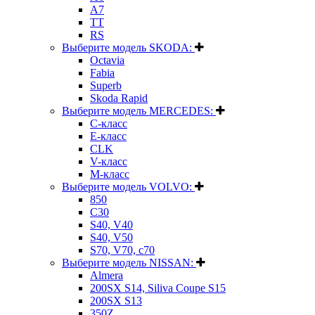
A7
TT
RS
Выберите модель SKODA:
Octavia
Fabia
Superb
Skoda Rapid
Выберите модель MERCEDES:
C-класс
E-класс
CLK
V-класс
M-класс
Выберите модель VOLVO:
850
C30
S40, V40
S40, V50
S70, V70, c70
Выберите модель NISSAN:
Almera
200SX S14, Siliva Coupe S15
200SX S13
350Z