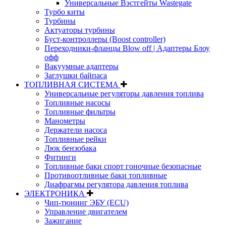
Универсальные Вэстгейты Wastegate
Турбо киты
Турбины
Актуаторы турбины
Буст-контроллеры (Boost controller)
Переходники-фланцы Blow off | Адаптеры Блоу
офф
Вакуумные адаптеры
Заглушки байпаса
ТОПЛИВНАЯ СИСТЕМА
Универсальные регуляторы давления топлива
Топливные насосы
Топливные фильтры
Манометры
Держатели насоса
Топливные рейки
Люк бензобака
Фитинги
Топливные баки спорт гоночные безопасные
Противоотливные баки топливные
Диафрагмы регулятора давления топлива
ЭЛЕКТРОНИКА
Чип-тюнинг ЭБУ (ECU)
Управление двигателем
Зажигание