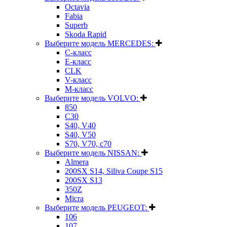
Octavia
Fabia
Superb
Skoda Rapid
Выберите модель MERCEDES:
C-класс
E-класс
CLK
V-класс
M-класс
Выберите модель VOLVO:
850
C30
S40, V40
S40, V50
S70, V70, c70
Выберите модель NISSAN:
Almera
200SX S14, Siliva Coupe S15
200SX S13
350Z
Micra
Выберите модель PEUGEOT:
106
107