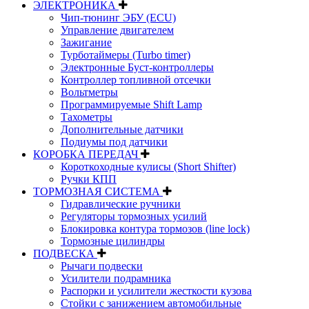
ЭЛЕКТРОНИКА
Чип-тюнинг ЭБУ (ECU)
Управление двигателем
Зажигание
Турботаймеры (Turbo timer)
Электронные Буст-контроллеры
Контроллер топливной отсечки
Вольтметры
Программируемые Shift Lamp
Тахометры
Дополнительные датчики
Подиумы под датчики
КОРОБКА ПЕРЕДАЧ
Короткоходные кулисы (Short Shifter)
Ручки КПП
ТОРМОЗНАЯ СИСТЕМА
Гидравлические ручники
Регуляторы тормозных усилий
Блокировка контура тормозов (line lock)
Тормозные цилиндры
ПОДВЕСКА
Рычаги подвески
Усилители подрамника
Распорки и усилители жесткости кузова
Стойки с занижением автомобильные