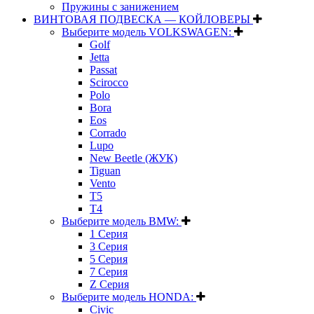
Пружины с занижением
ВИНТОВАЯ ПОДВЕСКА — КОЙЛОВЕРЫ
Выберите модель VOLKSWAGEN:
Golf
Jetta
Passat
Scirocco
Polo
Bora
Eos
Corrado
Lupo
New Beetle (ЖУК)
Tiguan
Vento
T5
T4
Выберите модель BMW:
1 Серия
3 Серия
5 Серия
7 Серия
Z Серия
Выберите модель HONDA:
Civic