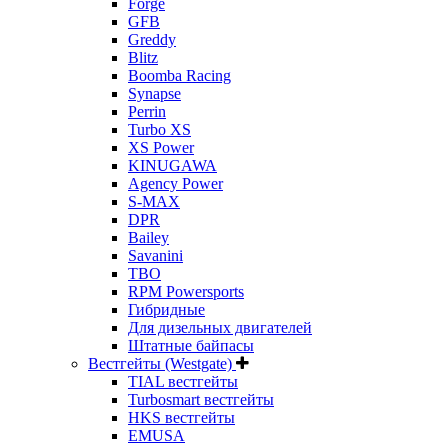
Forge
GFB
Greddy
Blitz
Boomba Racing
Synapse
Perrin
Turbo XS
XS Power
KINUGAWA
Agency Power
S-MAX
DPR
Bailey
Savanini
TBO
RPM Powersports
Гибридные
Для дизельных двигателей
Штатные байпасы
Вестгейты (Westgate)
TIAL вестгейты
Turbosmart вестгейты
HKS вестгейты
EMUSA