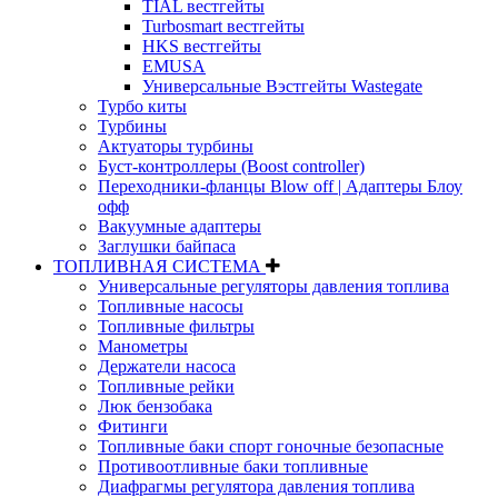
TIAL вестгейты
Turbosmart вестгейты
HKS вестгейты
EMUSA
Универсальные Вэстгейты Wastegate
Турбо киты
Турбины
Актуаторы турбины
Буст-контроллеры (Boost controller)
Переходники-фланцы Blow off | Адаптеры Блоу
офф
Вакуумные адаптеры
Заглушки байпаса
ТОПЛИВНАЯ СИСТЕМА
Универсальные регуляторы давления топлива
Топливные насосы
Топливные фильтры
Манометры
Держатели насоса
Топливные рейки
Люк бензобака
Фитинги
Топливные баки спорт гоночные безопасные
Противоотливные баки топливные
Диафрагмы регулятора давления топлива