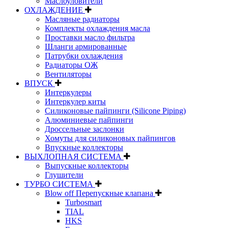
Маслоуловители
ОХЛАЖДЕНИЕ
Масляные радиаторы
Комплекты охлаждения масла
Проставки масло фильтра
Шланги армированные
Патрубки охлаждения
Радиаторы ОЖ
Вентиляторы
ВПУСК
Интеркулеры
Интеркулер киты
Силиконовые пайпинги (Silicone Piping)
Алюминиевые пайпинги
Дроссельные заслонки
Хомуты для силиконовых пайпингов
Впускные коллекторы
ВЫХЛОПНАЯ СИСТЕМА
Выпускные коллекторы
Глушители
ТУРБО СИСТЕМА
Blow off Перепускные клапана
Turbosmart
TIAL
HKS