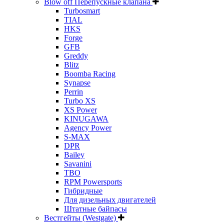
Blow off Перепускные клапана
Turbosmart
TIAL
HKS
Forge
GFB
Greddy
Blitz
Boomba Racing
Synapse
Perrin
Turbo XS
XS Power
KINUGAWA
Agency Power
S-MAX
DPR
Bailey
Savanini
TBO
RPM Powersports
Гибридные
Для дизельных двигателей
Штатные байпасы
Вестгейты (Westgate)