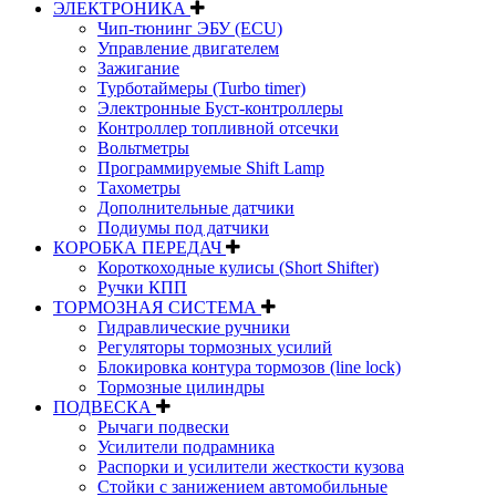
ЭЛЕКТРОНИКА
Чип-тюнинг ЭБУ (ECU)
Управление двигателем
Зажигание
Турботаймеры (Turbo timer)
Электронные Буст-контроллеры
Контроллер топливной отсечки
Вольтметры
Программируемые Shift Lamp
Тахометры
Дополнительные датчики
Подиумы под датчики
КОРОБКА ПЕРЕДАЧ
Короткоходные кулисы (Short Shifter)
Ручки КПП
ТОРМОЗНАЯ СИСТЕМА
Гидравлические ручники
Регуляторы тормозных усилий
Блокировка контура тормозов (line lock)
Тормозные цилиндры
ПОДВЕСКА
Рычаги подвески
Усилители подрамника
Распорки и усилители жесткости кузова
Стойки с занижением автомобильные