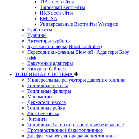
TIAL вестгейты
Turbosmart вестгейты
HKS вестгейты
EMUSA
Универсальные Вэстгейты Wastegate
Турбо киты
Турбины
Актуаторы турбины
Буст-контроллеры (Boost controller)
Переходники-фланцы Blow off | Адаптеры Блоу
офф
Вакуумные адаптеры
Заглушки байпаса
ТОПЛИВНАЯ СИСТЕМА
Универсальные регуляторы давления топлива
Топливные насосы
Топливные фильтры
Манометры
Держатели насоса
Топливные рейки
Люк бензобака
Фитинги
Топливные баки спорт гоночные безопасные
Противоотливные баки топливные
Диафрагмы регулятора давления топлива