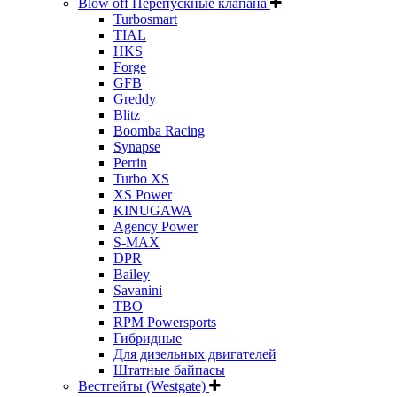
Blow off Перепускные клапана
Turbosmart
TIAL
HKS
Forge
GFB
Greddy
Blitz
Boomba Racing
Synapse
Perrin
Turbo XS
XS Power
KINUGAWA
Agency Power
S-MAX
DPR
Bailey
Savanini
TBO
RPM Powersports
Гибридные
Для дизельных двигателей
Штатные байпасы
Вестгейты (Westgate)