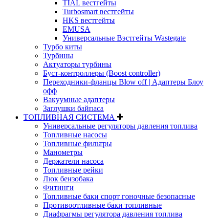
TIAL вестгейты
Turbosmart вестгейты
HKS вестгейты
EMUSA
Универсальные Вэстгейты Wastegate
Турбо киты
Турбины
Актуаторы турбины
Буст-контроллеры (Boost controller)
Переходники-фланцы Blow off | Адаптеры Блоу
офф
Вакуумные адаптеры
Заглушки байпаса
ТОПЛИВНАЯ СИСТЕМА
Универсальные регуляторы давления топлива
Топливные насосы
Топливные фильтры
Манометры
Держатели насоса
Топливные рейки
Люк бензобака
Фитинги
Топливные баки спорт гоночные безопасные
Противоотливные баки топливные
Диафрагмы регулятора давления топлива