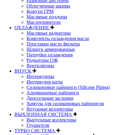
Разрезные шестерни
Облегченные шкивы
Кожухи ГРМ
Масляные поддоны
Маслоуловители
ОХЛАЖДЕНИЕ
Масляные радиаторы
Комплекты охлаждения масла
Проставки масло фильтра
Шланги армированные
Патрубки охлаждения
Радиаторы ОЖ
Вентиляторы
ВПУСК
Интеркулеры
Интеркулер киты
Силиконовые пайпинги (Silicone Piping)
Алюминиевые пайпинги
Дроссельные заслонки
Хомуты для силиконовых пайпингов
Впускные коллекторы
ВЫХЛОПНАЯ СИСТЕМА
Выпускные коллекторы
Глушители
ТУРБО СИСТЕМА