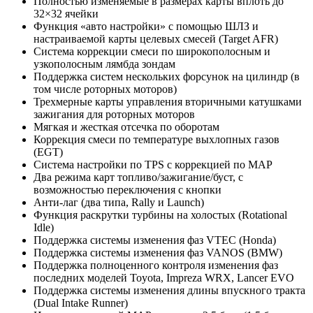
Полностью изменяемые в размерах карты вплоть до
32×32 ячейки
Функция «авто настройки» с помощью ШЛЗ и
настраиваемой карты целевых смесей (Target AFR)
Система коррекции смеси по широкополосным и
узкополосным лямбда зондам
Поддержка систем нескольких форсунок на цилиндр (в
том числе роторных моторов)
Трехмерные карты управления вторичными катушками
зажигания для роторных моторов
Мягкая и жесткая отсечка по оборотам
Коррекция смеси по температуре выхлопных газов
(EGT)
Система настройки по TPS с коррекцией по MAP
Два режима карт топливо/зажигание/буст, с
возможностью переключения с кнопки
Анти-лаг (два типа, Rally и Launch)
Функция раскрутки турбины на холостых (Rotational
Idle)
Поддержка системы изменения фаз VTEC (Honda)
Поддержка системы изменения фаз VANOS (BMW)
Поддержка полноценного контроля изменения фаз
последних моделей Toyota, Impreza WRX, Lancer EVO
Поддержка системы изменения длины впускного тракта
(Dual Intake Runner)