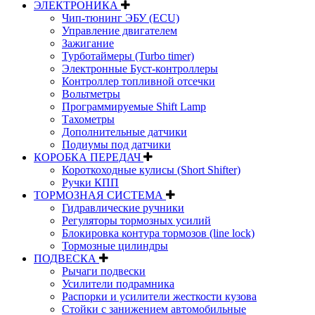
ЭЛЕКТРОНИКА
Чип-тюнинг ЭБУ (ECU)
Управление двигателем
Зажигание
Турботаймеры (Turbo timer)
Электронные Буст-контроллеры
Контроллер топливной отсечки
Вольтметры
Программируемые Shift Lamp
Тахометры
Дополнительные датчики
Подиумы под датчики
КОРОБКА ПЕРЕДАЧ
Короткоходные кулисы (Short Shifter)
Ручки КПП
ТОРМОЗНАЯ СИСТЕМА
Гидравлические ручники
Регуляторы тормозных усилий
Блокировка контура тормозов (line lock)
Тормозные цилиндры
ПОДВЕСКА
Рычаги подвески
Усилители подрамника
Распорки и усилители жесткости кузова
Стойки с занижением автомобильные