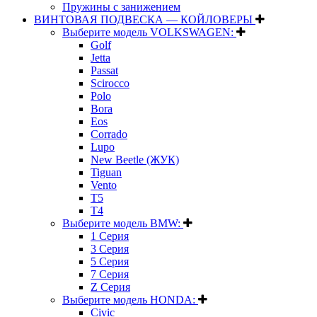
Пружины с занижением
ВИНТОВАЯ ПОДВЕСКА — КОЙЛОВЕРЫ
Выберите модель VOLKSWAGEN:
Golf
Jetta
Passat
Scirocco
Polo
Bora
Eos
Corrado
Lupo
New Beetle (ЖУК)
Tiguan
Vento
T5
T4
Выберите модель BMW:
1 Серия
3 Серия
5 Серия
7 Серия
Z Серия
Выберите модель HONDA:
Civic