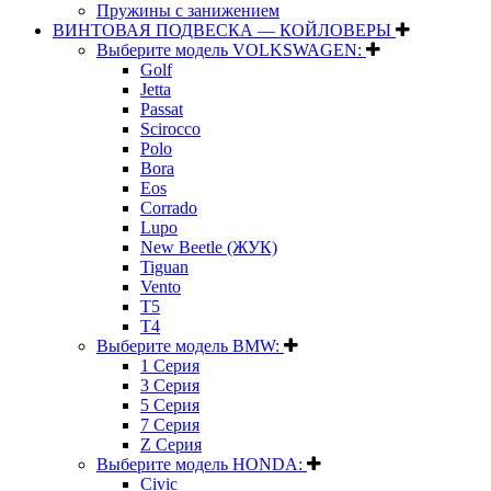
Пружины с занижением
ВИНТОВАЯ ПОДВЕСКА — КОЙЛОВЕРЫ
Выберите модель VOLKSWAGEN:
Golf
Jetta
Passat
Scirocco
Polo
Bora
Eos
Corrado
Lupo
New Beetle (ЖУК)
Tiguan
Vento
T5
T4
Выберите модель BMW:
1 Серия
3 Серия
5 Серия
7 Серия
Z Серия
Выберите модель HONDA:
Civic