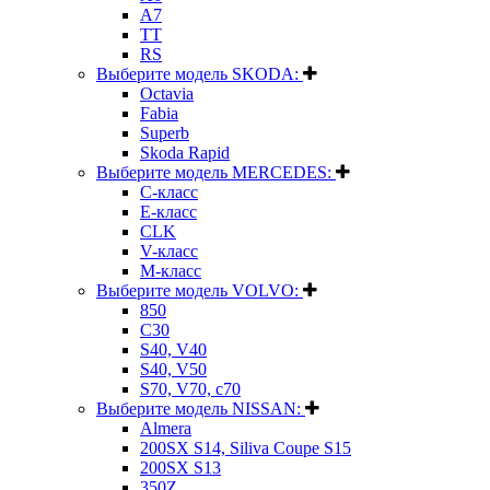
A7
TT
RS
Выберите модель SKODA:
Octavia
Fabia
Superb
Skoda Rapid
Выберите модель MERCEDES:
C-класс
E-класс
CLK
V-класс
M-класс
Выберите модель VOLVO:
850
C30
S40, V40
S40, V50
S70, V70, c70
Выберите модель NISSAN:
Almera
200SX S14, Siliva Coupe S15
200SX S13
350Z