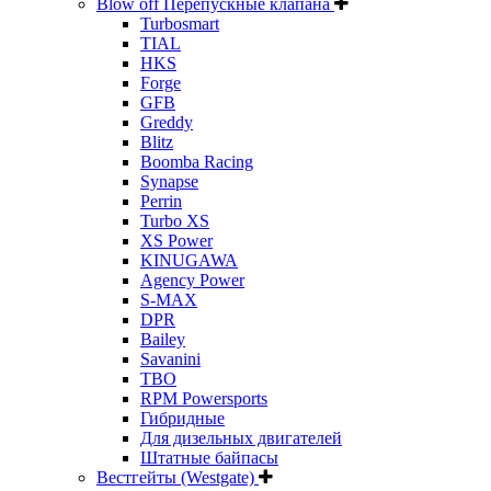
Blow off Перепускные клапана
Turbosmart
TIAL
HKS
Forge
GFB
Greddy
Blitz
Boomba Racing
Synapse
Perrin
Turbo XS
XS Power
KINUGAWA
Agency Power
S-MAX
DPR
Bailey
Savanini
TBO
RPM Powersports
Гибридные
Для дизельных двигателей
Штатные байпасы
Вестгейты (Westgate)