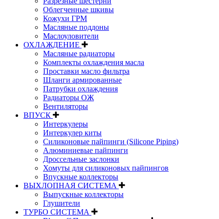
Разрезные шестерни
Облегченные шкивы
Кожухи ГРМ
Масляные поддоны
Маслоуловители
ОХЛАЖДЕНИЕ
Масляные радиаторы
Комплекты охлаждения масла
Проставки масло фильтра
Шланги армированные
Патрубки охлаждения
Радиаторы ОЖ
Вентиляторы
ВПУСК
Интеркулеры
Интеркулер киты
Силиконовые пайпинги (Silicone Piping)
Алюминиевые пайпинги
Дроссельные заслонки
Хомуты для силиконовых пайпингов
Впускные коллекторы
ВЫХЛОПНАЯ СИСТЕМА
Выпускные коллекторы
Глушители
ТУРБО СИСТЕМА