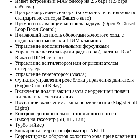
Имеет встроенный MAP сенсор на 2.5 бара (1.5 бара
избытка)
Программируемые сенсоры (возможность использовать
стандартные сенсоры Вашего авто)
Прямой и плавающий контроль наддува (Open & Closed
Loop Boost Control)
Плавающий контроль оборотами холостого хода, с
поддержкой шаговых и ШИМ клапанов
Управление дополнительными форсунками
Управление вентиляторами радиатора (два типа, Вкл/
Выкл и ШИМ сигнал)
Управление вентилятором или опрыскивателем
интеркулера
Управление генератором (Мазда)
Функция управления реле блока управления двигателя
(Engine Control Relay)
Включение подачи закиси азота с коррекцией подачи
топлива и углов зажигания
Поэтапное включение лампы переключения (Staged Shift
Lights)
Контроль дополнительного топливного насоса
Выход на тахометр (5В, 8В, 12В)
Турбо таймер
Блокировка гидротрансформатора АКПП
Корректировка оборотов холостого хода при включении