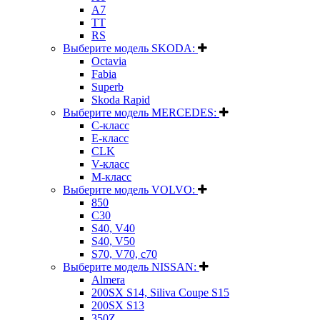
A7
TT
RS
Выберите модель SKODA:
Octavia
Fabia
Superb
Skoda Rapid
Выберите модель MERCEDES:
C-класс
E-класс
CLK
V-класс
M-класс
Выберите модель VOLVO:
850
C30
S40, V40
S40, V50
S70, V70, c70
Выберите модель NISSAN:
Almera
200SX S14, Siliva Coupe S15
200SX S13
350Z